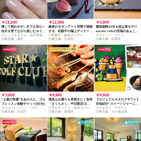
￥13,200
￥12,000
￥3,000
薄くて割れやすい爪でも安心！
銀座のモダンアート空間で堪能
賞味期限10分＆恋は長モチ!?
自爪を育てながら楽しむネイル
する、松阪牛の極上ディナーコ
ancolo cafeの至福のあんころ
シンプルネイル・自爪育成
松阪牛・銀座ディナー
スイーツ・デート
コース
ース
もちデート
東京都・港区
東京都・中央区
東京都・目黒区
anatae 限定
ベストプライス保証
anatae 限定
￥3,000
￥9,960
￥4,000
“上達の実感”をあの人に。ゴル
焼魚もお握りも串焼きに！魚串
【カジュアルカタログギフト】
フレッスン体験チケット[50分]
「さくらさく」平日限定13品
甘味紀行~スイーツジャーニー
ゴルフレッスン・ プロ
平日ディナー・魚串コース
カタログ・デザート
コース（2名〜）
~
東京都・文京区
東京都・新宿区
東京都・その他全国
anatae 限定
グループ
グループ