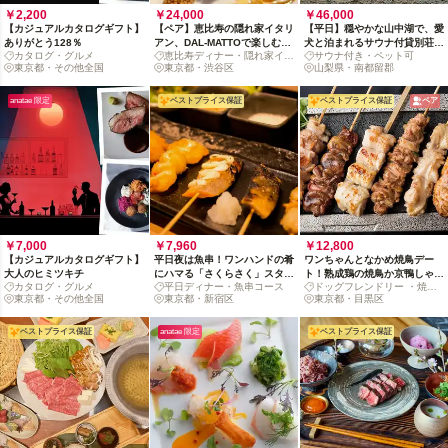
￥2,200
￥24,000
￥46,000
【カジュアルカタログギフト】
【ペア】恵比寿の隠れ家イタリ
【平日】穏やかな山中湖で、愛
ありがとう128％
アン、DAL-MATTOで楽しむ旬
犬と泊まれるサウナ付貸別荘リ
カタログ・グルメ
恵比寿ディナー・隠れ家イタ
サウナ付き・ペット可
食材と国産牛の贅沢ディナー
トリート
東京都・その他全国
リアン
東京都・渋谷区
山梨県・南都留郡
anatae 限定
ベストプライス保証
ベストプライス保証
ペア
￥7,000
￥7,960
￥12,800
【カジュアルカタログギフト】
平日夜は魚串！ワンハンドの肴
ワンちゃんとなかめ焼鳥デー
大人のヒミツキチ
にハマる「さくらさく」スタン
ト！熟成鶏の焼鳥か京鴨しゃぶ
カタログ・グルメ
平日ディナー・魚串コース
ドッグフレンドリー ・焼き
ダードコース（2名〜）
で迷う幸せ【金土除く】
東京都・その他全国
東京都・新宿区
鳥
東京都・目黒区
ベストプライス保証
anatae 限定
ベストプライス保証