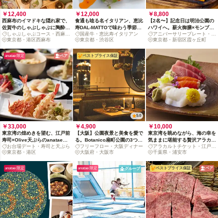
￥12,400
￥12,000
￥8,800
西麻布のイマドキな隠れ家で、
食通も唸る名イタリアン、恵比
【2名〜】記念日は明治公園の
佐賀牛のしゃぶしゃぶに陶酔す
寿DAL-MATTOで味わう季節の
ハワイへ。薪火御膳×モンブラ
しゃぶしゃぶコース・西麻布
国産牛・恵比寿イタリアン
アニバーサリープレート・ラ
るひと夜（2名〜）
お任せディナーコース
ンでお祝いサプライズ
ディナー
東京都・港区西麻布
東京都・渋谷区
ンチコース
東京都・新宿区霞ヶ丘町
anatae 限定
ペア
ベストプライス保証
5.0
￥33,000
￥4,900
￥10,000
東京湾の煌めきを望む、江戸前
【大阪】公園夜景と美食を愛で
東京湾を眺めながら、海の幸を
寿司×Olive天ぷらのanatae限
る。Botanico扇町公園の3つの
気ままに堪能する贅沢アラカル
お台場デート・寿司と天ぷら
フリーフロー・大阪ディナー
アラカルトチケット・江戸前
定コース
ディナーコース
ト体験
東京都・港区
大阪府・大阪市
寿司
千葉県・浦安市
anatae 限定
anatae 限定
ベストプライス保証
ペア
グループ