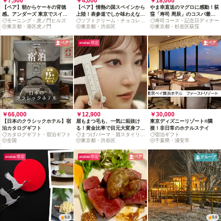
￥7,500
￥4,000
￥18,000
【ペア】朝からケーキの背徳
【ペア】情熱の国スペインから
やま幸直送のマグロに感動！荻
感。アンダーズ 東京でスイー
上陸！表参道でしか味わえない
窪「寿司 周辰」のコスパ最強
モーニング・虎ノ門ヒルズ
ソフトクリーム・チョコレー
寿司コース・記念日ディナー
トな朝活を
ソフトクリームを楽しむ二人時
おまかせコース
東京都・港区虎ノ門
ト
東京都・渋谷区
東京都・杉並区荻窪
間
ペア
anatae 限定
ペア
￥66,000
￥12,900
￥30,000
【日本のクラシックホテル】宿
眉もまつ毛も、一気に垢抜け
東京ディズニーリゾート®隣
泊カタログギフト
る！黄金比率で目元大変身フル
接！非日常のホテルステイ
カタログギフト・宿泊ギフト
まつげパーマ・眉スタイリン
宿泊ギフト
コース
全国
グ
東京都・渋谷区
千葉県・浦安市
anatae 限定
anatae 限定
ペア
グループ
5.0
5.0