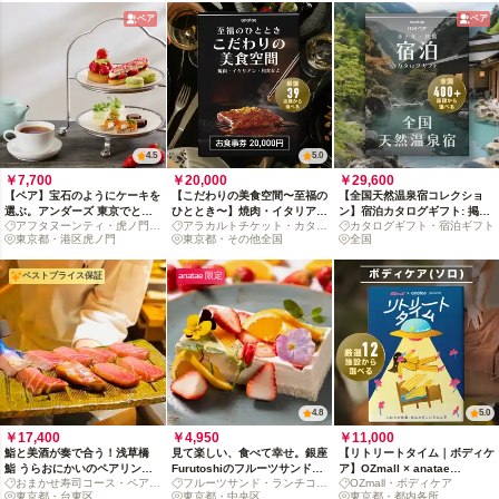
ペア
ペア
4.5
5.0
￥7,700
￥20,000
￥29,600
【ペア】宝石のようにケーキを
【こだわりの美食空間〜至福の
【全国天然温泉宿コレクショ
選ぶ。アンダーズ 東京でとき
ひととき〜】焼肉・イタリア
ン】宿泊カタログギフト: 掲載
アフタヌーンティ・虎ノ門ヒ
アラカルトチケット・カタロ
カタログギフト・宿泊ギフト
めきのヌン活を
ン・和食など、厳選39店舗か
数400+施設〜
ルズ
東京都・港区虎ノ門
グ
東京都・その他全国
全国
ら選べるお食事券 20,000円
ベストプライス保証
anatae 限定
4.8
5.0
￥17,400
￥4,950
￥11,000
鮨と美酒が奏で合う！浅草橋
見て楽しい、食べて幸せ。銀座
【リトリートタイム｜ボディケ
鮨 うらおにかいのペアリング
Furutoshiのフルーツサンド特
ア】OZmall × anatae
おまかせ寿司コース・ペアリ
フルーツサンド・ランチコー
OZmall・ボディケア
付限定コース（時間指定あり）
別コース
presents カタログギフト
ング
東京都・台東区
ス
東京都・中央区
東京都・都内各所