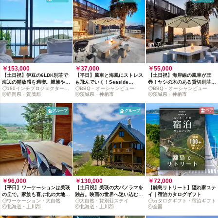
￥153,000
￥37,000
￥55,000
【土日祝】伊豆の6LDK別荘で
【平日】風車と海風にストレス
【土日祝】海岸線の風車が圧
海辺の開放感を満喫。親族や三
も飛んでいく！Seaside
巻！ヤシの木のある貸切別荘を
180インチプロジェクター・
BBQ・オーシャンビュー
BBQ・オーシャンビュー
世代、同窓会旅行に。
Kashima別荘セラピー
休日の我が家に
BBQ
静岡県・賀茂郡
茨城県・神栖市
茨城県・神栖市
ペア
グループ
グループ
￥96,000
￥130,000
￥72,000
【平日】ワーケーションは美瑛
【土日祝】美瑛の大パノラマを
【離島リトリート】隠れ家ステ
の丘で。家族も喜ぶ北の大地の
独占。映画の世界へ迷い込む、
イ｜宿泊カタログギフト
ワーケーション・大自然
大自然・貸別荘ステイ
カタログギフト・宿泊ギフト
貸切別荘体験
北の大地の別荘体験
北海道・上川郡
北海道・上川郡
全国