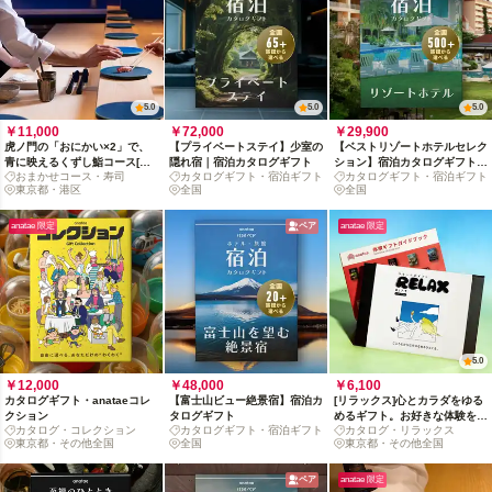
5.0
5.0
5.0
￥11,000
￥72,000
￥29,900
虎ノ門の「おにかい×2」で、
【プライベートステイ】少室の
【ベストリゾートホテルセレク
青に映えるくずし鮨コース[月
隠れ宿｜宿泊カタログギフト
ション】宿泊カタログギフト:
おまかせコース・寿司
カタログギフト・宿泊ギフト
カタログギフト・宿泊ギフト
火水20時半限定]
掲載数 500+施設〜
東京都・港区
全国
全国
anatae 限定
ペア
anatae 限定
5.0
￥12,000
￥48,000
￥6,100
カタログギフト・anataeコレ
【富士山ビュー絶景宿】宿泊カ
[リラックス]心とカラダをゆる
クション
タログギフト
めるギフト。お好きな体験を選
カタログ・コレクション
カタログギフト・宿泊ギフト
カタログ・リラックス
んで！
東京都・その他全国
全国
東京都・その他全国
ペア
anatae 限定