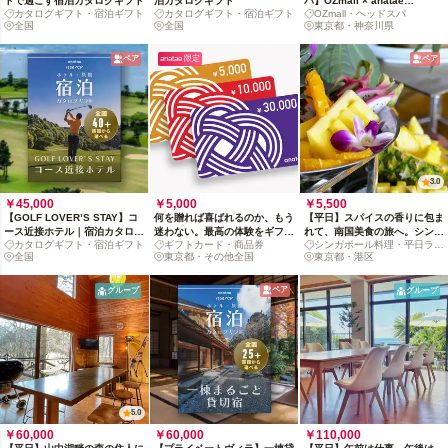
トで過ごす宿泊カタログギフト
泊カタログギフト
パ】OZmall × anatae
カタログギフト・宿泊ギフト
カタログギフト・宿泊ギフト
OZmall・ヘッドスパ
presents カタログギフト
全国
全国
東京都・神奈川県
ペア
anatae 限定
ペア
3.0
￥45,000
￥5,000
￥5,500
【GOLF LOVER’S STAY】コ
何を贈れば喜ばれるのか、もう
【平日】スパイスの香りに包ま
ース近接ホテル｜宿泊カタログ
迷わない。最高の体験をギフト
れて、南国美食の旅へ。シンガ
カタログギフト・宿泊ギフト
ギフトカード・商品券
シンガポール料理・平日ラン
ギフト
カードで。
ポール・ランチブッフェ
全国
東京都・その他全国
チブッフェ
東京都・港区
ペア
グループ
グループ
5.0
￥60,000
￥60,000
￥110,000