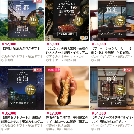
ペア
5.0
￥42,000
￥5,000
￥36,000
【京都】宿泊カタログギフト
【こだわりの美食空間〜至福の
【ワーケーションリトリート】
ひととき〜】焼肉・イタリア
働く×休むを満喫｜ソロ宿泊カ
カタログギフト・宿泊ギフト
アラカルトチケット・カタロ
カタログギフト・宿泊ギフト
ン・和食など、厳選39店舗か
タログギフト
京都府・
グ
東京都・その他全国
全国
ら選べるお食事券 5,000円
ペア
anatae 限定
ペア
￥35,000
￥17,000
￥54,000
【星降るリトリート】 星空が
野毛の“お二階”で、平日限定の
【デザイナーズホテルコレクシ
綺麗なホテル｜宿泊カタログギ
くずし鮨コースに悶絶（限定酒
ョン】宿泊カタログギフト
カタログギフト・宿泊ギフト
寿司・飲み放題
カタログギフト・宿泊ギフト
フト
飲み放題付き）
全国
神奈川県・横浜市
全国