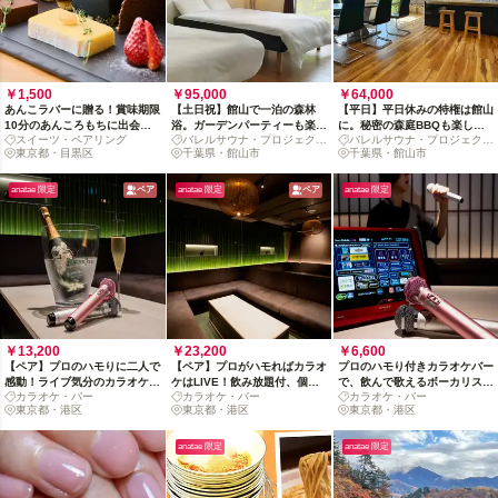
￥1,500
￥95,000
￥64,000
あんこラバーに贈る！賞味期限
【土日祝】館山で一泊の森林
【平日】平日休みの特権は館山
10分のあんころもちに出会え
浴。ガーデンパーティーも楽し
に。秘密の森庭BBQも楽しめ
スイーツ・ペアリング
バレルサウナ・プロジェクタ
バレルサウナ・プロジェクタ
るお茶時間
めるサウナ付き一棟貸別荘体験
るサウナ付き一棟貸別荘体験
東京都・目黒区
ー完備
千葉県・館山市
ー完備
千葉県・館山市
anatae 限定
ペア
anatae 限定
ペア
anatae 限定
￥13,200
￥23,200
￥6,600
【ペア】プロのハモりに二人で
【ペア】プロがハモればカラオ
プロのハモり付きカラオケバー
感動！ライブ気分のカラオケバ
ケはLIVE！飲み放題付、個室
で、飲んで歌えるボーカリスト
カラオケ・バー
カラオケ・バー
カラオケ・バー
ー飲み歌い放題
体験で盛り上がれ
体験
東京都・港区
東京都・港区
東京都・港区
anatae 限定
anatae 限定