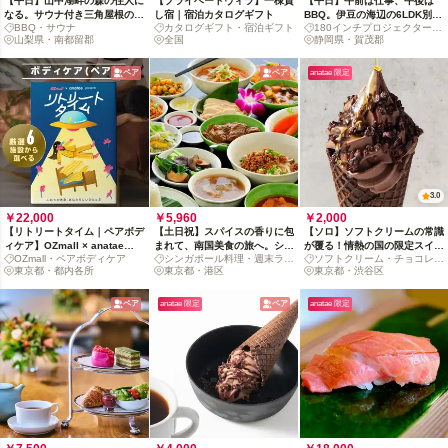
【平日】山中湖畔の森の住人に
【プライベートヴィラ】一棟貸
【平日】午前は仕事、午後は
なる。サウナ付き三角屋根の貸
し宿｜宿泊カタログギフト
BBQ。伊豆の海辺の6LDK別荘
BBQ・サウナ
カタログギフト・宿泊ギフト
180インチプロジェクター・
切別荘体験
で企業合宿や家族旅を。
山梨県・南都留郡
全国
BBQ
静岡県・賀茂郡
ペア
ペア
anatae 限定
3.0
￥22,000
￥5,960
￥2,000
【リトリートタイム｜ペアボデ
【土日祝】スパイスの香りに包
【ソロ】ソフトクリームの常識
ィケア】OZmall × anatae
まれて、南国美食の旅へ。シン
が覆る！情熱の国の限定スイー
OZmall・ペアボディケア
シンガポール料理・週末ラン
ソフトクリーム・チョコレー
presents カタログギフト
ガポール・ランチブッフェ
ツセット
東京都・都内各所
チブッフェ
東京都・港区
ト
東京都・渋谷区
ペア
anatae 限定
ペア
anatae 限定