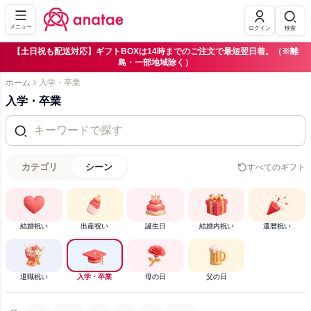
メニュー
ログイン
検索
【土日祝も配送対応】ギフトBOXは14時までのご注文で最短翌日着。（※離
島・一部地域除く）
ホーム
入学・卒業
入学・卒業
カテゴリ
シーン
すべてのギフト
結婚祝い
出産祝い
誕生日
結婚内祝い
還暦祝い
退職祝い
入学・卒業
母の日
父の日