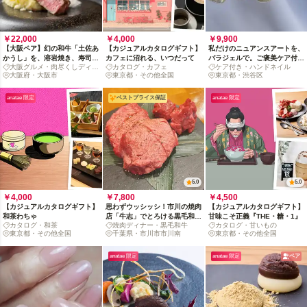
￥22,000
￥4,000
￥9,900
【大阪ペア】幻の和牛「土佐あ
【カジュアルカタログギフト】
私だけのニュアンスアートを、
かうし」を、溶岩焼き、寿司、
カフェに沼れる、いつだって
パラジェルで。ご褒美ケア付ネ
大阪グルメ・肉尽くしディナ
カタログ・カフェ
ケア付き・ハンドネイル
パスタで味わう上等ディナー
イル体験
ー
大阪府・大阪市
東京都・その他全国
東京都・渋谷区
*1名様/3名様以上は別ページあ
り
anatae 限定
ベストプライス保証
anatae 限定
5.0
5.0
￥4,000
￥7,800
￥4,500
【カジュアルカタログギフト】
思わずウッシッシ！市川の焼肉
【カジュアルカタログギフト】
和茶わちゃ
店「牛志」でとろける黒毛和牛
甘味こそ正義『THE・糖・1』
カタログ・和茶
焼肉ディナー・黒毛和牛
カタログ・甘いもの
に浸る夜
東京都・その他全国
千葉県・市川市市川南
東京都・その他全国
anatae 限定
anatae 限定
ペア