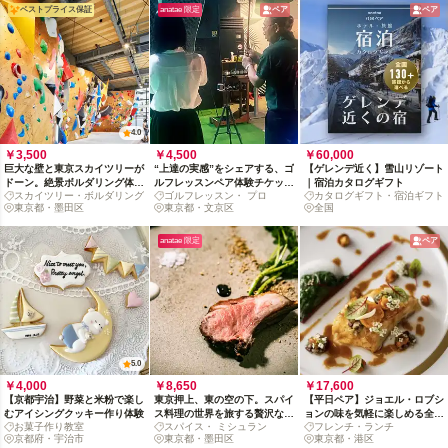
ベストプライス保証
anatae 限定
ペア
ペア
4.0
￥3,500
￥4,500
￥60,000
巨大な壁と東京スカイツリーが
“上達の実感”をシェアする、ゴ
【ゲレンデ近く】雪山リゾート
ドーン。絶景ボルダリング体験
ルフレッスンペア体験チケット
｜宿泊カタログギフト
スカイツリー・ボルダリング
ゴルフレッスン・ プロ
カタログギフト・宿泊ギフト
を
[50分]
東京都・墨田区
東京都・文京区
全国
anatae 限定
ペア
5.0
￥4,000
￥8,650
￥17,600
【京都宇治】野菜と米粉で楽し
東京押上、東の空の下。スパイ
【平日ペア】ジョエル・ロブシ
むアイシングクッキー作り体験
ス料理の世界を旅する贅沢な夕
ョンの味を気軽に楽しめる全3
お菓子作り教室
スパイス・ ミシュラン
フレンチ・ランチ
べ
品ランチコース
京都府・宇治市
東京都・墨田区
東京都・港区