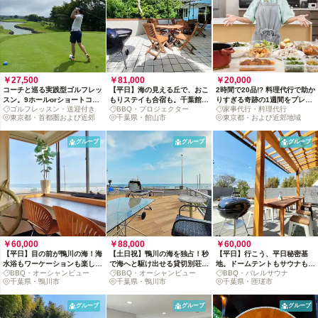
￥27,500
￥81,000
￥20,000
コーチと巡る実践型ゴルフレッ
【平日】海の見える丘で、おこ
2時間で20品!? 料理代行で助か
スン。9ホールorショートコー
もりステイも合宿も。千葉館山
りすぎる奇跡の1週間をプレゼ
ゴルフレッスン・送迎付き
BBQ・プロジェクター
家事代行・料理代行
スを選べる送迎付きプラン
の貸切ヴィラ体験
ント！
東京都・首都圏および近郊
千葉県・館山市
東京都・および近郊地域
グループ
グループ
グループ
￥60,000
￥88,000
￥60,000
【平日】目の前が鴨川の海！海
【土日祝】鴨川の海を独占！秒
【平日】行こう、平日秘密基
水浴もワーケーションも楽しむ
で海へと駆け出せる貸切別荘体
地。ドームテントもサウナも楽
BBQ・オーシャンビュー
BBQ・オーシャンビュー
BBQ・バレルサウナ
貸切別荘体験
験
しむ成田の里山貸別荘
千葉県・鴨川市
千葉県・鴨川市
千葉県・匝瑳市
グループ
グループ
グループ