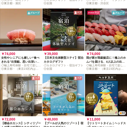
ンチコース
カタログギフト: 掲載数280施
ー
東京都・港区
全国
東京都・渋谷区
設〜
ペア
anatae 限定
グループ
グループ
￥74,000
￥39,000
￥74,000
女性やシニアにも嬉しい“食べ
【日本文化体験型ステイ】宿泊
我が家が高級鮨店に！極上のホ
きれる”出張鮨。思い出深い鮨
カタログギフト
ムパを届ける、4人以上の出張
極上寿司体験・自宅で楽しめ
カタログギフト・宿泊ギフト
極上寿司体験・自宅で楽しめ
劇場を3人以上で
鮨体験
る
東京都・（東京23区内は追
全国
る
東京都・（東京23区内は追
加料金なし）
加料金なし）
ペア
ペア
5.0
￥72,000
￥48,000
￥11,000
【都会ホカンス】シティリゾー
【プールが人気のリゾート】宿
【リトリートタイム｜ヘッドス