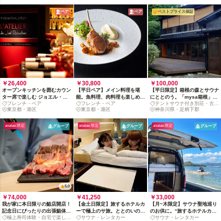
ペア
ペア
ベストプライス保証
￥26,400
￥30,800
￥100,000
オープンキッチンを囲むカウン
【平日ペア】メイン料理を堪
【平日限定】箱根の森とサウナ
ター席で楽しむ ジョエル・ロ
能。魚料理、肉料理も楽しめる
にととのう。「mysa箱根」
フレンチ・ペア
フレンチ・ペア
テントサウナ付き別荘・古民
ブションの全4品プリフィック
ジョエル・ロブションの選べる
130㎡ の一棟貸古民家ステイ
東京都・港区
東京都・港区
家ホテル
神奈川県・足柄下郡
スペアコース
コース全4品
anatae 限定
anatae 限定
anatae 限定
グループ
グループ
グループ
5.0
￥74,000
￥41,250
￥33,000
我が家に本日限りの鮨店開店！
【金土日限定】旅するホテルカ
【月~木限定】サウナ聖地巡り
記念日にぴったりの出張鮨体験
ーで極上のサ旅。ととのいの
のお供に。“旅するホテルカー”
極上寿司体験・自宅で楽しめ
サウナ・レンタカー
サウナ・レンタカー
を【ペア・グループ】
36時間へようこそ
36時間の贅沢