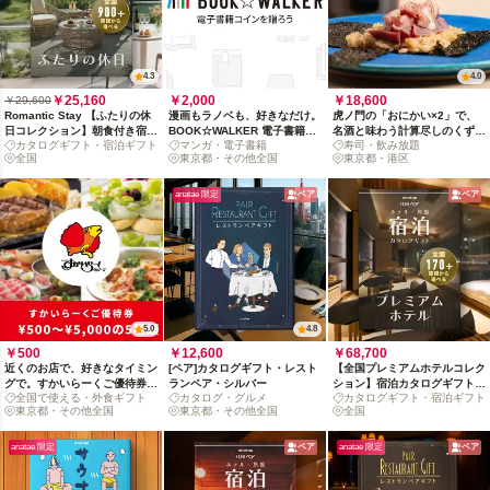
4.3
4.0
￥25,160
￥2,000
￥18,600
￥29,600
Romantic Stay 【ふたりの休
漫画もラノベも、好きなだけ。
虎ノ門の「おにかい×2」で、
日コレクション】朝食付き宿泊
BOOK☆WALKER 電子書籍コ
名酒と味わう計算尽しのくずし
カタログギフト・宿泊ギフト
マンガ・電子書籍
寿司・飲み放題
カタログギフト: 掲載数900+施
インを贈ろう
鮨
全国
東京都・その他全国
東京都・港区
設〜
anatae 限定
ペア
ペア
5.0
4.8
￥500
￥12,600
￥68,700
近くのお店で、好きなタイミン
[ペア]カタログギフト・レスト
【全国プレミアムホテルコレク
グで。すかいらーくご優待券
ランペア・シルバー
ション】宿泊カタログギフト:
全国で使える・外食ギフト
カタログ・グルメ
カタログギフト・宿泊ギフト
（全国約2,600店舗対象）
掲載数170+施設〜
東京都・その他全国
東京都・その他全国
全国
anatae 限定
ペア
anatae 限定
ペア