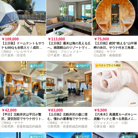
￥109,000
￥113,000
￥75,000
【土日祝】ドームテントもサウ
【土日祝】週末は海の見える丘
【土日祝】絶対“映える”山中湖
ナもBBQも全部入り！成田の
へ。南国館山のリゾートヴィラ
畔の休日。サウナ付き三角屋根
BBQ・バレルサウナ
BBQ・プロジェクター
BBQ・サウナ
里山貸切別荘体験
貸切体験
の貸切別荘体験
千葉県・匝瑳市
千葉県・館山市
山梨県・南都留郡
ベストプライス保証
グループ
グループ
5.0
￥42,000
￥63,000
￥9,500
【平日】北軽井沢は平日が贅
【土日祝】北軽井沢の森に澄
【六本木】高濃度カーボキシー
沢。貸切別荘でサウナ付リトリ
む。憧れの避暑地でサウナ付貸
炭酸パックと選べる美肌メニュ
BBQ・サウナ
BBQ・サウナ
フェイスパック・小顔
ート&ワーケーション
切別荘体験
ー
群馬県・吾妻郡嬬恋村鎌原
群馬県・吾妻郡嬬恋村鎌原
東京都・港区
グループ
グループ
グループ