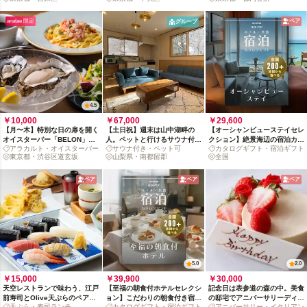
anatae 限定
ペア
グループ
4.5
￥10,000
￥67,000
￥29,600
【月〜木】特別な日の扉を開く
【土日祝】週末は山中湖畔の
【オーシャンビューステイセレ
オイスターバー「BELON」か
人。ペットと行けるサウナ付貸
クション】絶景海辺の宿泊カタ
アラカルト・オイスターバー
サウナ付き・ペット可
カタログギフト・宿泊ギフト
ら、アラカルト体験への招待状
切別荘リトリート
ログギフト : 掲載数200+施
東京都・渋谷区道玄坂
山梨県・南都留郡
全国
設〜
ペア
ペア
ペア
5.0
2.0
￥15,000
￥39,900
￥30,000
天空レストランで味わう、江戸
【至福の朝食付ホテルセレクシ
記念日は表参道の森の中。美食
前寿司とOlive天ぷらのペアラ
ョン】こだわりの朝食付き宿泊
の邸宅でアニバーサリーディナ
天ぷら・寿司ランチ
カタログギフト・宿泊ギフト
アニバーサリー・イタリアン