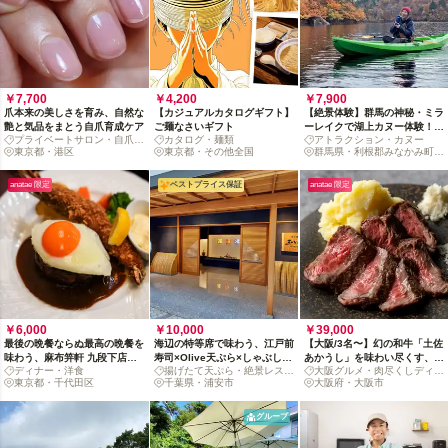
￥7,700
￥4,200
￥7,900
爪本来の美しさを育み、自然な
【カジュアルカタログギフト】
【絶景体験】群馬の神秘・ミラ
艶と気品をまとう自爪育成ケア
ご麺なさいギフト
ーレイクで湖上カヌー体験！空
プライベートサロン・自爪育
カタログ・麺類
アトラクション・カヌー
と大地が溶け合う鏡の湖で、非
成
東京都・港区
東京都・その他全国
群馬県・利根郡みなかみ町藤
日常の冒険へ
原
anatae 限定
ベストプライス保証
anatae 限定
￥6,000
￥10,000
￥39,000
最後の晩餐ならぬ最高の晩餐を
海辺の特等席で味わう、江戸前
【大阪/3名〜】幻の和牛「土佐
味わう、麻布笄軒 九段下店の
寿司×Olive天ぷら×しゃぶしゃ
あかうし」を味わい尽くす、贅
ディナー・洋食
揚げたて天ぷら・絶景レスト
大阪グルメ・肉尽くしディナ
記念日コース
ぶの贅沢コース
沢ディナー *1名様/2名様は別
東京都・千代田区
ラン
千葉県・浦安市
ー
大阪府・大阪市
ページあり
グループ