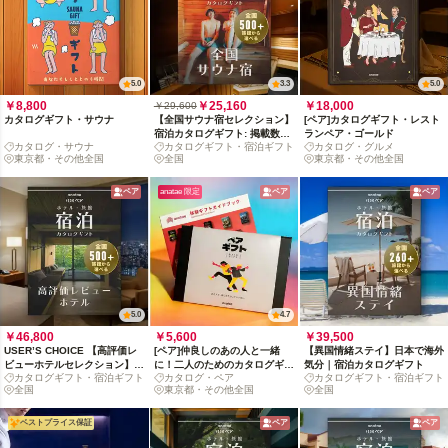
5.0
3.3
5.0
￥8,800
￥25,160
￥18,000
￥29,600
カタログギフト・サウナ
【全国サウナ宿セレクション】
[ペア]カタログギフト・レスト
宿泊カタログギフト: 掲載数
ランペア・ゴールド
カタログ・サウナ
カタログギフト・宿泊ギフト
カタログ・グルメ
500+施設〜
東京都・その他全国
全国
東京都・その他全国
ペア
anatae 限定
ペア
ペア
5.0
4.7
￥46,800
￥5,600
￥39,500
USER’S CHOICE 【高評価レ
[ペア]仲良しのあの人と一緒
【異国情緒ステイ】日本で海外
ビューホテルセレクション】宿
に！二人のためのカタログギフ
気分｜宿泊カタログギフト
カタログギフト・宿泊ギフト
カタログ・ペア
カタログギフト・宿泊ギフト
泊カタログギフト: 掲載数
ト
全国
東京都・その他全国
全国
500+施設〜
ベストプライス保証
ペア
ペア