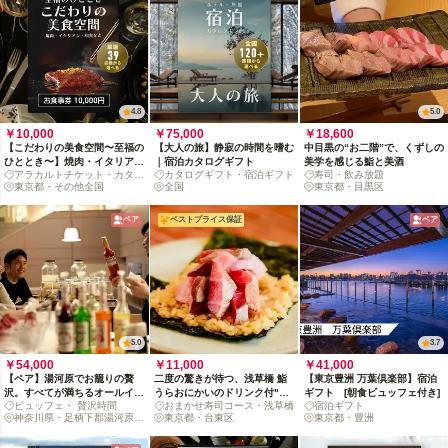
4.8
5.0
￥10,000
￥75,000
￥18,600
【こだわりの美食空間〜至福の
【大人の旅】静寂の時間を嗜む
中目黒の“お二階”で、くずしの
ひととき〜】焼肉・イタリア
｜宿泊カタログギフト
美学を感じる鮨と美酒
アラカルトチケット・カタロ
カタログギフト・宿泊ギフト
寿司・飲み放題
ン・和食など、厳選39店舗か
グ
東京都・その他全国
全国
東京都・目黒区
ら選べるお食事券 10,000円
ペア
ベストプライス保証
ペア
5.0
3.7
￥54,000
￥11,000
￥41,000
【ペア】湯河原でお籠りの贅
二度の驚きが待つ、浅草橋 鮨
【東京豊洲 万葉倶楽部】宿泊
沢。すべてが満ちるオールイン
うらおにかいのドリンク付"く
ギフト [朝食ビュッフェ付き]
ビュッフェ・ 贅沢時間
おまかせ寿司コース・浅草橋
宿泊ギフト
クルーシブ紀行
ずし鮨"コース（時間指定あ
神奈川県・足柄下郡湯河原町
東京都・台東区
東京都・豊洲
り）
鍛冶屋