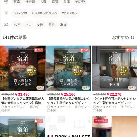
東京
神奈川
大阪
京都
兵庫
その他
〜¥2,999
¥3,000〜¥19,999
¥20,000〜
ペア
ソロ
女性
男性
家族
141件の結果
おすすめ
ペア
ペア
ペア
4.0
3.7
4.2
￥33,490
￥25,160
￥22,270
￥39,400
￥29,600
￥26,200
【全国プレミアム露天風呂が人
【露天風呂が人気の旅館コレク
【ペット同伴可ホテルセレクシ
気の旅館コレクション】宿泊カ
ション】宿泊カタログギフト:
ョン】宿泊カタログギフト:
カタログギフト・ 宿泊ギフ
カタログギフト・宿泊ギフト
カタログギフト・宿泊ギフト
タログギフト: 掲載数1,000+施
掲載数1,000+施設〜
140+施設〜
ト
全国
全国
全国
設〜
ペア
anatae 限定