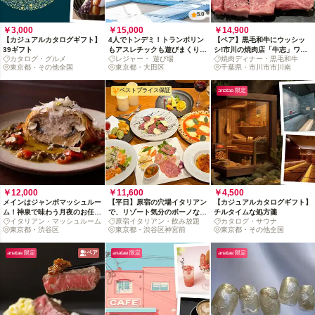
5.0
￥3,000
￥15,000
￥14,900
【カジュアルカタログギフト】
4人でトンデミ！トランポリン
【ペア】黒毛和牛にウッシッ
39ギフト
もアスレチックも遊びまくりの
シ!市川の焼肉店「牛志」ワー
カタログ・グルメ
レジャー・ 遊び場
焼肉ディナー・黒毛和牛
2時間へ
ルドに沼れ
東京都・その他全国
東京都・大田区
千葉県・市川市市川南
ベストプライス保証
anatae 限定
￥12,000
￥11,600
￥4,500
メインはジャンボマッシュルー
【平日】原宿の穴場イタリアン
【カジュアルカタログギフト】
ム！神泉で味わう月夜のお任せ
で、リゾート気分のボーノな宴
チルタイムな処方箋
イタリアン・マッシュルーム
原宿イタリアン・飲み放題
カタログ・サウナ
コース
（2名〜／飲み放題付）
東京都・渋谷区
東京都・渋谷区神宮前
東京都・その他全国
anatae 限定
ペア
anatae 限定
anatae 限定