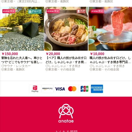
る
東京都・（東京23区内は追
東京都・葛飾区
東京都・葛飾区
加料金なし）
anatae 限定
anatae 限定
ペア
anatae 限定
グループ
￥150,000
￥20,000
￥10,000
冒険を忘れた大人達へ。車ひと
【ペア】職人の技が生み出す口
職人の技が生み出す口どけ。し
つで“どこでもサウナ”を楽しむ
どけ。しゃぶしゃぶ・すき焼き
ゃぶしゃぶ・すき焼き専門店
サウナ・レンタカー
しゃぶしゃぶ・すき焼き
しゃぶしゃぶ・すき焼き
7DAYS
専門店 しゃぶ禅秘伝のたれで
しゃぶ禅秘伝のたれで楽しむお
東京都・葛飾区
東京都・その他全国
東京都・その他全国
楽しむお肉食べ比べセット
肉食べ比べセット
Footer