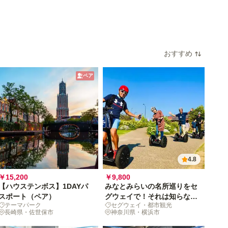
おすすめ
ペア
4.8
￥15,200
￥9,800
【ハウステンボス】1DAYパ
みなとみらいの名所巡りをセ
スポート（ペア）
グウェイで！それは知らない
テーマパーク
セグウェイ・都市観光
横浜に出会う休日
長崎県・佐世保市
神奈川県・横浜市