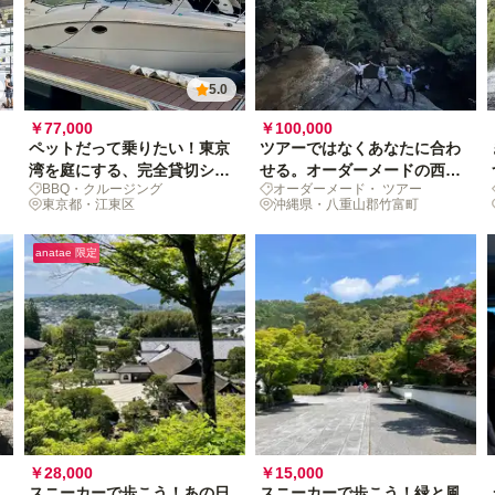
5.0
￥77,000
￥100,000
ペットだって乗りたい！東京
ツアーではなくあなたに合わ
湾を庭にする、完全貸切シャ
せる。オーダーメードの西表
BBQ・クルージング
オーダーメード・ ツアー
ンパンクルーズ[グループ体
島7時間[グループ体験]
東京都・江東区
沖縄県・八重山郡竹富町
験]
anatae 限定
￥28,000
￥15,000
スニーカーで歩こう！あの日
スニーカーで歩こう！緑と風