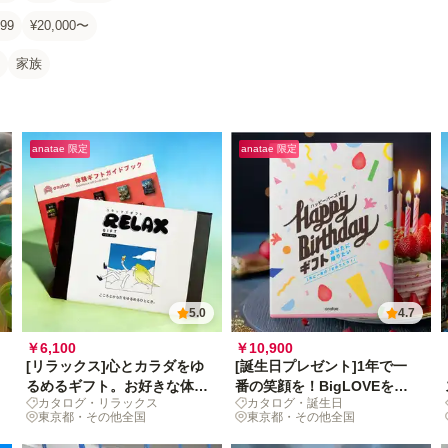
99
¥20,000〜
家族
anatae 限定
anatae 限定
5.0
4.7
￥6,100
￥10,900
[リラックス]心とカラダをゆ
[誕生日プレゼント]1年で一
るめるギフト。お好きな体験
番の笑顔を！BigLOVEを贈
カタログ・リラックス
カタログ・誕生日
を選んで！
るカタログギフト
東京都・その他全国
東京都・その他全国