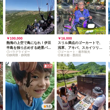
￥100,000
￥16,000
熱海の上空で鳥になれ！伊豆
スリル満点のゴーカートで、
半島を独り占めする絶景パラ
浅草、アキバ、スカイツリー
パラグライダー
ゴーカート・都市観光
グライダー
を駆け抜けろ！
静岡県・静岡県
東京都・墨田区
ア
ペア
5.0