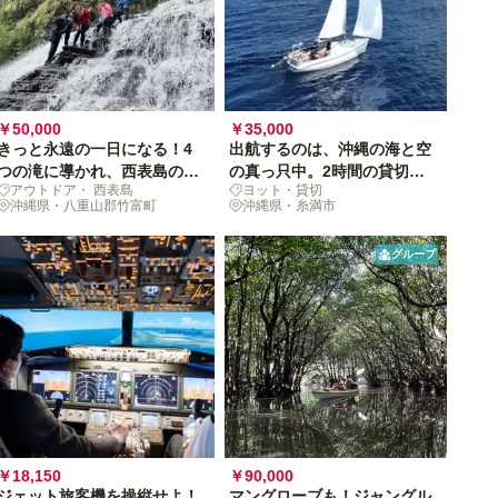
￥50,000
￥35,000
きっと永遠の一日になる！4
出航するのは、沖縄の海と空
つの滝に導かれ、西表島の貸
の真っ只中。2時間の貸切ヨ
アウトドア・ 西表島
ヨット・貸切
切大秘境へ[グループ体験]
ットで紺碧の世界へ
沖縄県・八重山郡竹富町
沖縄県・糸満市
グループ
￥18,150
￥90,000
ジェット旅客機を操縦せよ！
マングローブも！ジャングル