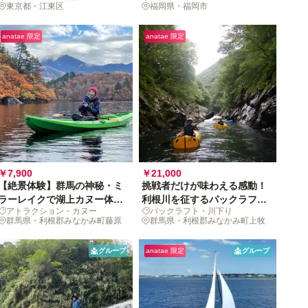
東京都・江東区
福岡県・福岡市
anatae 限定
anatae 限定
￥7,900
￥21,000
【絶景体験】群馬の神秘・ミ
挑戦者だけが味わえる感動！
ラーレイクで湖上カヌー体
利根川を征するパックラフト
アトラクション・カヌー
パックラフト・川下り
験！空と大地が溶け合う鏡の
冒険—自然と一体になる究極
群馬県・利根郡みなかみ町藤原
群馬県・利根郡みなかみ町上牧
湖で、非日常の冒険へ
の爽快体験
グループ
anatae 限定
グループ