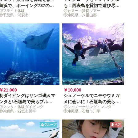
舞浜で、ボーイング737の精
も！西表島を貸切で遊び尽く
フライト体験
カヌー・貸切ツアー
鋭パイロットに
す冒険旅[グループチケット]
千葉県・浦安市
沖縄県・八重山郡
￥21,000
￥10,000
初ダイビングはサンゴ礁＆マ
シュノーケルでニモやウミガ
ンタと!石垣島で美らブルー
メに会いに！石垣島の美らブ
マンタ・体験ダイビング
シュノーケリング・マンタ
に潜る休日
ルーに漂う休日
沖縄県・石垣市川平
沖縄県・石垣市川平
グループ
ペア