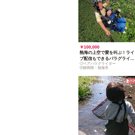
￥100,000
熱海の上空で愛を叫ぶ！ライ
ブ配信もできるパラグライダ
ペアパラグライダー
ーハネムーン
静岡県・熱海市
ペ