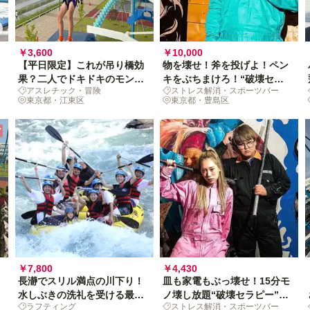
￥3,600
￥10,000
【平日限定】これが吊り橋効
物を壊せ！斧を投げよ！ペン
果？二人でドキドキのモンス
キをぶちまけろ！“破壊セラ
アスレチック・冒険
ストレス解消・スポーツバー
タージャングル体験
ピー”で異次元の自分解放120
東京都・江東区
東京都・豊島区
分
ア
￥7,800
￥4,430
長瀞でスリル満点の川下り！
皿も家電もぶっ壊せ！15分モ
水しぶきの洗礼を受ける最涼
ノ壊し放題“破壊セラピー”で
ラフティング
ストレス解消・スポーツバー
の非日常
刺激的リフレッシュ