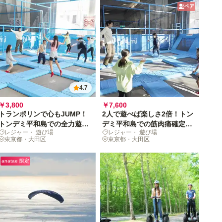
ペア
4.7
￥3,800
￥7,600
トランポリンで心もJUMP！
2人で遊べば楽しさ2倍！トン
トンデミ平和島での全力遊び
デミ平和島での筋肉痛確定デ
レジャー・ 遊び場
レジャー・ 遊び場
体験を贈ろう
ート
東京都・大田区
東京都・大田区
anatae 限定