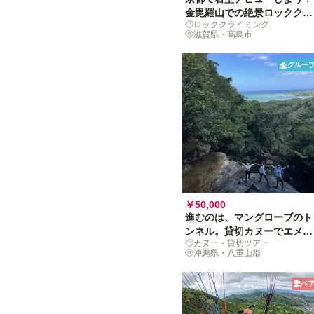
金毘羅山での絶景ロッククラ
ロッククライミング
イミング
滋賀県・高島市
グルー
￥50,000
進むのは、マングローブのト
ンネル。貸切カヌーでエメラ
カヌー・貸切ツアー
ルドの世界へ[グループ体験]
沖縄県・八重山郡
ペ