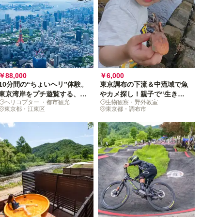
￥88,000
￥6,000
10分間の“ちょいヘリ”体験。
東京調布の下流＆中流域で魚
東京湾岸をプチ遊覧する、飛
やカメ探し！親子で“生き物
ヘリコプター ・都市観光
生物観察・野外教室
びきりのドッキリを[グルー
探検隊”になる日
東京都・江東区
東京都・調布市
プチケット]