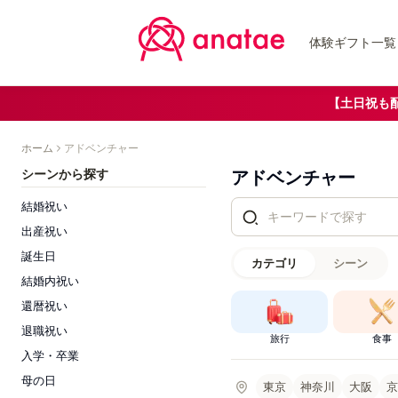
体験ギフト一覧
【土日祝も
ホーム
アドベンチャー
シーンから探す
アドベンチャー
結婚祝い
出産祝い
誕生日
カテゴリ
シーン
結婚内祝い
還暦祝い
退職祝い
旅行
食事
入学・卒業
母の日
東京
神奈川
大阪
京