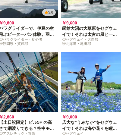
5.0
￥9,800
￥9,600
パラグライダーで、伊豆の空
函館大沼の大草原をセグウェ
飛ぶピーターパン体験。羽を
イで！それは太古の風と一体
パラグライダー・初心者
セグウェイ・大自然
休める温泉付き
化する休日
静岡県・賀茂郡
北海道・亀田郡
￥2,860
￥9,000
【土日祝限定】ビル5F の高
広大な“うみなか”をセグウェ
さで綱渡りできる？空中モン
イで！それは海や花々を瞳に
アスレチック・冒険
セグウェイ
スタージャングルへGO!
焼き付ける休日