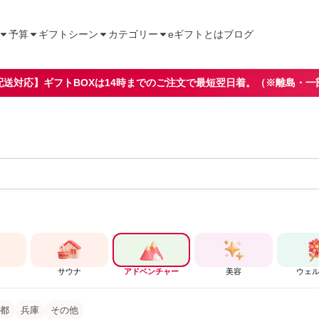
予算
ギフトシーン
カテゴリー
eギフトとは
ブログ
配送対応】ギフトBOXは14時までのご注文で最短翌日着。（※離島・一
サウナ
アドベンチャー
美容
ウェ
都
兵庫
その他