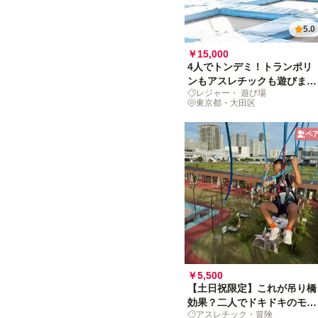
5.0
￥15,000
4人でトンデミ！トランポリ
ンもアスレチックも遊びまく
レジャー・ 遊び場
りの2時間へ
東京都・大田区
ペ
￥5,500
【土日祝限定】これが吊り橋
効果？二人でドキドキのモン
アスレチック・冒険
スタージャングル体験