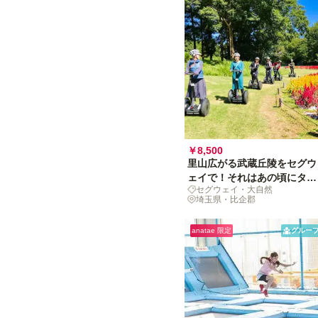
￥8,500
里山広がる武蔵丘陵をセグウ
ェイで！それはあの頃にタイ
セグウェイ・大自然
ムスリップする休日
埼玉県・比企郡
anatae 限定
グルー