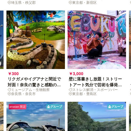
埼玉県・秩父郡
東京都・新宿区
￥300
￥3,000
リクガメやイグアナと間近で
壁に落書きし放題！ストリー
対面！奈良の驚きと感動の生
トアート気分で芸術を爆発さ
ミュージアム・生物観察
ストレス解消・スポーツバー
き物ミュージアム体験
せる15分
奈良県・奈良市
東京都・豊島区
anatae 限定
グループ
グループ