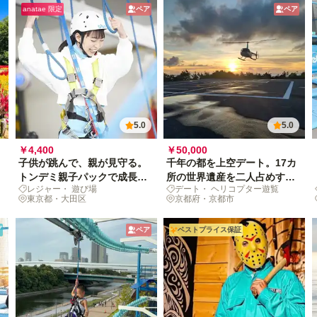
anatae 限定
ペア
ペア
5.0
5.0
￥4,400
￥50,000
子供が跳んで、親が見守る。
千年の都を上空デート。17カ
トンデミ親子パックで成長の
所の世界遺産を二人占めする
レジャー・ 遊び場
デート・ ヘリコプター遊覧
1日！
20分
東京都・大田区
京都府・京都市
プ
ペア
ベストプライス保証