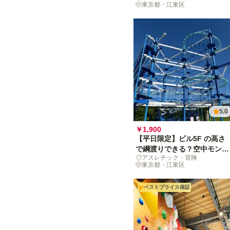
東京都・江東区
5.0
￥1,900
【平日限定】ビル5F の高さ
で綱渡りできる？空中モンス
アスレチック・冒険
タージャングルへGO!
東京都・江東区
ベストプライス保証