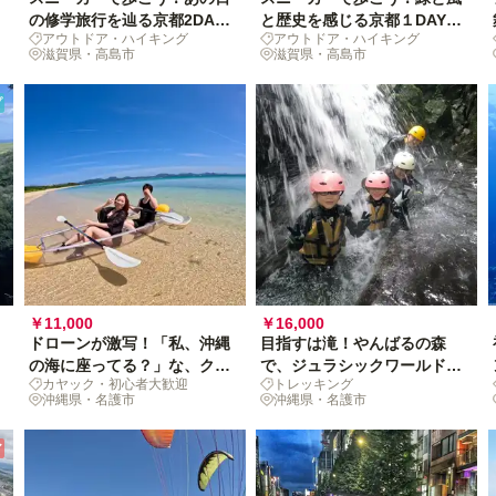
の修学旅行を辿る京都2DAYS
と歴史を感じる京都１DAYハ
アウトドア・ハイキング
アウトドア・ハイキング
ハイキング
イキング
滋賀県・高島市
滋賀県・高島市
プ
￥11,000
￥16,000
ドローンが激写！「私、沖縄
目指すは滝！やんばるの森
の海に座ってる？」な、クリ
で、ジュラシックワールドの
カヤック・初心者大歓迎
トレッキング
アカヤック体験
世界に浸る一日
沖縄県・名護市
沖縄県・名護市
ア