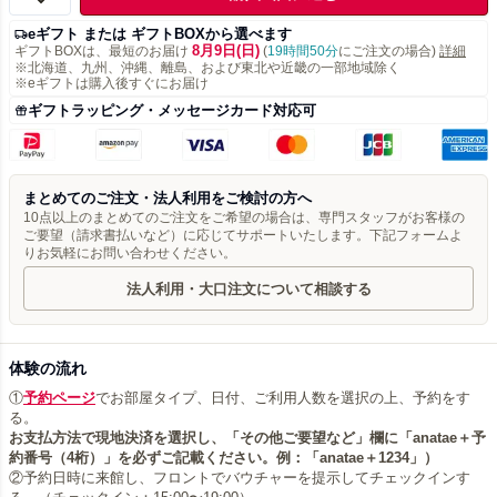
eギフト または ギフトBOXから選べます
8月9日(日)
ギフトBOXは、最短のお届け
(
19時間50分
にご注文の場合)
詳細
※北海道、九州、沖縄、離島、および東北や近畿の一部地域除く
※eギフトは購入後すぐにお届け
ギフトラッピング・メッセージカード対応可
まとめてのご注文・法人利用をご検討の方へ
10点以上のまとめてのご注文をご希望の場合は、専門スタッフがお客様の
ご要望（請求書払いなど）に応じてサポートいたします。下記フォームよ
りお気軽にお問い合わせください。
法人利用・大口注文について相談する
体験の流れ
①
予約ページ
でお部屋タイプ、日付、ご利用人数を選択の上、予約をす
お支払方法で現地決済を選択し、「その他ご要望など」欄に「anatae＋予
約番号（4桁）」を必ずご記載ください。例：「anatae＋1234」）
②予約日時に来館し、フロントでバウチャーを提示してチェックインす