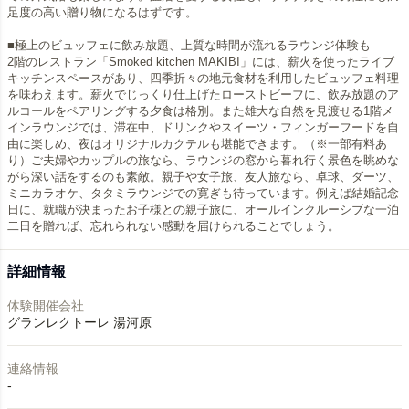
足度の高い贈り物になるはずです。
■極上のビュッフェに飲み放題、上質な時間が流れるラウンジ体験も
2階のレストラン「Smoked kitchen MAKIBI」には、薪火を使ったライブ
キッチンスペースがあり、四季折々の地元食材を利用したビュッフェ料理
を味わえます。薪火でじっくり仕上げたローストビーフに、飲み放題のア
ルコールをペアリングする夕食は格別。また雄大な自然を見渡せる1階メ
インラウンジでは、滞在中、ドリンクやスイーツ・フィンガーフードを自
由に楽しめ、夜はオリジナルカクテルも堪能できます。（※一部有料あ
り）ご夫婦やカップルの旅なら、ラウンジの窓から暮れ行く景色を眺めな
がら深い話をするのも素敵。親子や女子旅、友人旅なら、卓球、ダーツ、
ミニカラオケ、タタミラウンジでの寛ぎも待っています。例えば結婚記念
日に、就職が決まったお子様との親子旅に、オールインクルーシブな一泊
詳細情報
体験開催会社
グランレクトーレ 湯河原
連絡情報
-