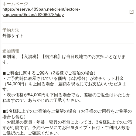
ホームページ
https://reserve.489ban.net/client/lectore-
yugawara/0/plan/id/206078/stay
予約方法
外部サイト
追加情報
※別途、【入湯税】【宿泊税】は当日現地でのお支払いとなりま
す。
◼︎ご料金に関するご案内（2名様でご宿泊の場合）
・ご予約時に表示されている価格（2名様分）が本チケット料金
（54,000円）を上回る場合、差額を現地にてお支払いいただきま
す。
・表示価格が54,000円を下回る場合でも、差額のご返金はいたしか
ねますので、あらかじめご了承ください。
◼︎3名様以上でのご宿泊をご希望の場合（お子様のご同行をご希望の
場合も含む）
・お部屋の定員・年齢・寝具の有無によっては、3名様以上でのご宿
泊が可能です。予約ページにてお部屋タイプ・日付・ご利用人数を
ご選択の上、ご確認ください。