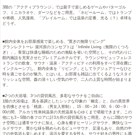
3階の「アクティブラウンジ」では親子で楽しめるゲームやパターゴル
フ、ミニカラオケ、ダーツなどをご用意。「ホビールーム」ではトランプ
や将棋、人気漫画、「プレイルーム」では温泉の定番、光る（？）卓球を
どうぞ。
■館内全体をお部屋感覚で楽しめる、“寛ぎの無限リビング”
グランレクトーレ 湯河原のコンセプトは「Infinite Living（無限のくつろ
ぎ）」。客室は快適な睡眠のための無駄を省いた空間とし、その代わりに
館内施設を充実させたプレミアムホテルです。ラウンジやビュッフェレス
トランでの飲食、サウナ・温泉・アクティビティの利用をすべて滞在費に
インクルーシブし、館内全体を「リビング」としてラグジュアリーなひと
時を過ごせるのが魅力。とはいえ、お部屋も雑誌に出てくるようなスタイ
リッシュな空間。森の清々しい空気の中で、二人の上質な時間が始まりま
す。
■2つの大浴場、3つの貸切風呂、多彩なサウナをご自由に
1階の大浴場は、黒を基調としたシックな印象の「幽玄」と、白の異世界
を彷彿とさせる「桃源」（男女入替制）。15：00～24：00、6：00～9：
00の間、アルカリ性単純温泉の天然温泉を心ゆくまで堪能できます。この
他にも3～5階の各フロアに計3カ所の貸切風呂をご用意。さらに2階のサウ
ナ空間には通常サウナに加え、心身を癒すヒーリングサウナ、爽快なコー
ルドサウナ、豊かな緑を眺められるビューサウナ、足湯もあり、自然の中
での外気浴も楽しめます。温活を愛する女性も、サウナ好きの男性にも満