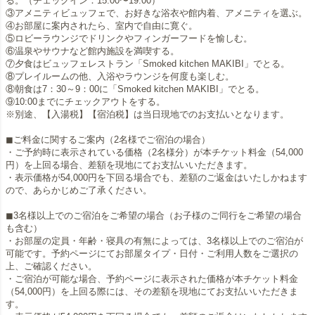
る。（チェックイン：15:00〜19:00）
③アメニティビュッフェで、お好きな浴衣や館内着、アメニティを選ぶ。
④お部屋に案内されたら、室内で自由に寛ぐ。
⑤ロビーラウンジでドリンクやフィンガーフードを愉しむ。
⑥温泉やサウナなど館内施設を満喫する。
⑦夕食はビュッフェレストラン「Smoked kitchen MAKIBI」でとる。
⑧プレイルームの他、入浴やラウンジを何度も楽しむ。
⑧朝食は7：30～9：00に「Smoked kitchen MAKIBI」でとる。
⑨10:00までにチェックアウトをする。
※別途、【入湯税】【宿泊税】は当日現地でのお支払いとなります。
◼︎ご料金に関するご案内（2名様でご宿泊の場合）
・ご予約時に表示されている価格（2名様分）が本チケット料金（54,000
円）を上回る場合、差額を現地にてお支払いいただきます。
・表示価格が54,000円を下回る場合でも、差額のご返金はいたしかねます
ので、あらかじめご了承ください。
◼︎3名様以上でのご宿泊をご希望の場合（お子様のご同行をご希望の場合
も含む）
・お部屋の定員・年齢・寝具の有無によっては、3名様以上でのご宿泊が
可能です。予約ページにてお部屋タイプ・日付・ご利用人数をご選択の
上、ご確認ください。
・ご宿泊が可能な場合、予約ページに表示された価格が本チケット料金
（54,000円）を上回る際には、その差額を現地にてお支払いいただきま
す。