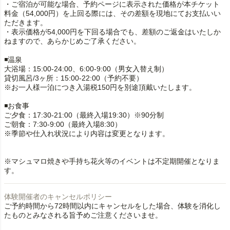
・ご宿泊が可能な場合、予約ページに表示された価格が本チケット
料金（54,000円）を上回る際には、その差額を現地にてお支払いい
ただきます。
・表示価格が54,000円を下回る場合でも、差額のご返金はいたしか
ねますので、あらかじめご了承ください。
◾️温泉
大浴場：15:00-24:00、6:00-9:00（男女入替え制）
貸切風呂/3ヶ所：15:00-22:00（予約不要）
※お一人様一泊につき入湯税150円を別途頂戴いたします。
◾️お食事
ご夕食：17:30-21:00（最終入場19:30）※90分制
ご朝食：7:30-9:00（最終入場8:30）
※季節や仕入れ状況により内容は変更となります。
※マシュマロ焼きや手持ち花火等のイベントは不定期開催となりま
す。
体験開催者のキャンセルポリシー
ご予約時間から72時間以内にキャンセルをした場合、体験を消化し
たものとみなされる旨予めご注意くださいませ。