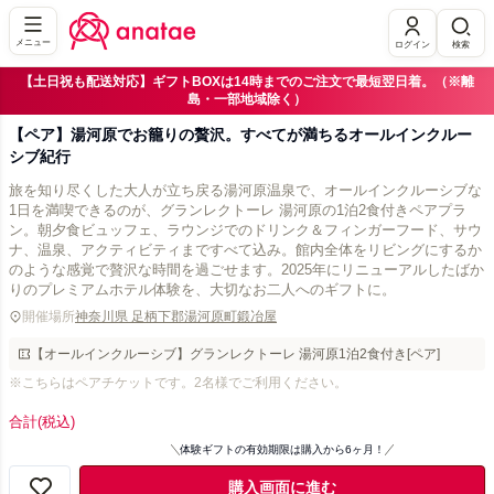
メニュー
ログイン
検索
【土日祝も配送対応】ギフトBOXは14時までのご注文で最短翌日着。（※離
島・一部地域除く）
【ペア】湯河原でお籠りの贅沢。すべてが満ちるオールインクルー
シブ紀行
旅を知り尽くした大人が立ち戻る湯河原温泉で、オールインクルーシブな
1日を満喫できるのが、グランレクトーレ 湯河原の1泊2食付きペアプラ
ン。朝夕食ビュッフェ、ラウンジでのドリンク＆フィンガーフード、サウ
ナ、温泉、アクティビティまですべて込み。館内全体をリビングにするか
のような感覚で贅沢な時間を過ごせます。2025年にリニューアルしたばか
りのプレミアムホテル体験を、大切なお二人へのギフトに。
開催場所
神奈川県 足柄下郡湯河原町鍛冶屋
【オールインクルーシブ】グランレクトーレ 湯河原1泊2食付き[ペア]
※こちらはペアチケットです。2名様でご利用ください。
合計
(税込)
体験ギフトの有効期限は購入から6ヶ月！
購入画面に進む