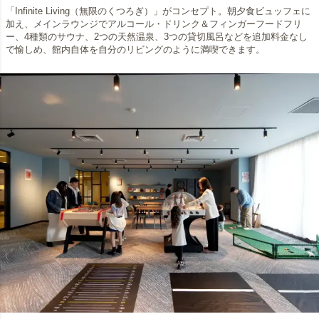
「Infinite Living（無限のくつろぎ）」がコンセプト。朝夕食ビュッフェに
加え、メインラウンジでアルコール・ドリンク＆フィンガーフードフリ
ー、4種類のサウナ、2つの天然温泉、3つの貸切風呂などを追加料金なし
で愉しめ、館内自体を自分のリビングのように満喫できます。