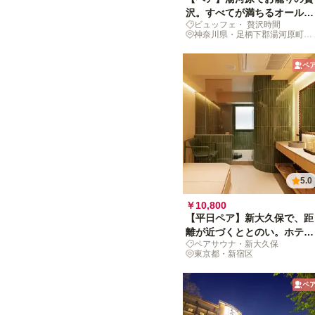
沢。すべてが満ちるオールイ
ビュッフェ・ 贅沢時間
ンクルーシブ紀行
神奈川県・足柄下郡湯河原町鍛
冶屋
ペ
5.0
￥10,800
【平日ペア】新大久保で、距
離が近づくととのい。ホテル
ペアサウナ・新大久保
サウナにザブーン！
東京都・新宿区
ペ