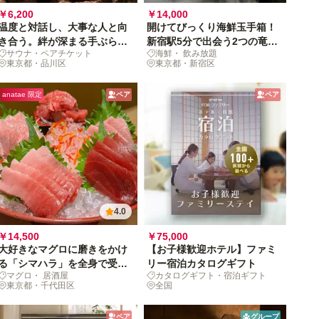
￥6,200
￥14,000
温度と対話し、大事な人と向
開けてびっくり海鮮玉手箱！
き合う。絆が深まる手ぶらサ
新宿駅5分で出会う2つの竜宮
サウナ・ペアチケット
海鮮・ 飲み放題
道へ
ペア体験
東京都・品川区
東京都・新宿区
anatae 限定
ペア
ペア
4.0
￥14,500
￥75,000
大好きなマグロに磨きをかけ
【お子様歓迎ホテル】ファミ
る「シマハラ」を全身で受け
リー宿泊カタログギフト
マグロ・ 居酒屋
カタログギフト・宿泊ギフト
止めるペア体験[ペア用アラ
東京都・千代田区
全国
カルトチケット]
ペア
グループ