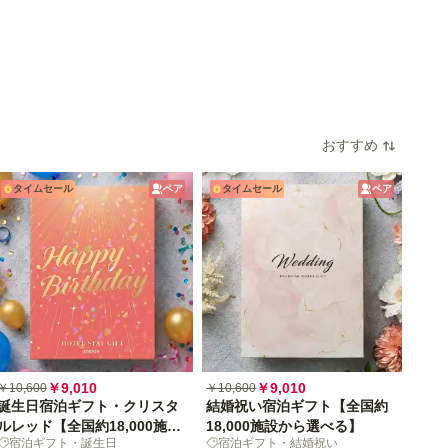
おすすめ
タイムセール
ペア
タイムセール
ペア
￥9,010
￥9,010
￥10,600
￥10,600
誕生日宿泊ギフト・クリスタ
結婚祝い宿泊ギフト【全国約
ルレッド【全国約18,000施設
18,000施設から選べる】
宿泊ギフト・誕生日
宿泊ギフト・結婚祝い
から選べる】