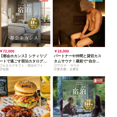
￥72,000
￥18,000
【都会ホカンス】シティリゾ
パートナーや仲間と貸切カス
ートで過ごす宿泊カタログギ
タムサウナ！蔵前で“自分好
カタログギフト・宿泊ギフト
アロマ・ サウナ
フト
みに蒸される” 120分
全国
東京都・台東区
ペア