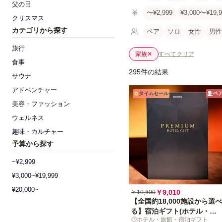
父の日
〜¥2,999
¥3,000〜¥19,9
クリスマス
カテゴリから探す
ペア
ソロ
女性
男性
旅行
家族
✕
すべてクリア
食事
295件の結果
サウナ
アドベンチャー
タイムセール
ペ
美容・ファッション
ウェルネス
趣味・カルチャー
予算から探す
~¥2,999
¥3,000~¥19,999
¥20,000~
￥9,010
￥10,600
【全国約18,000施設から選べ
る】宿泊ギフト(ホテル・旅
ホテル・旅館・宿泊ギフト
館)