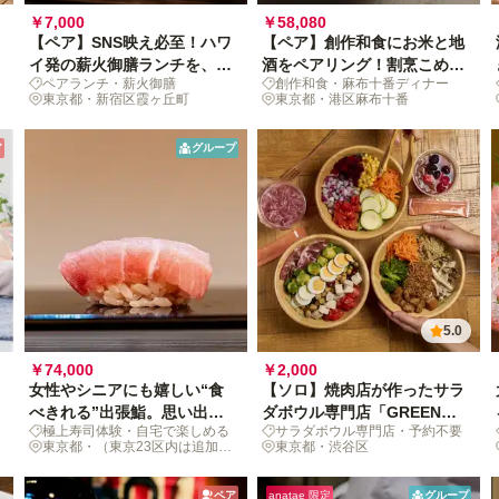
￥7,000
￥58,080
【ペア】SNS映え必至！ハワ
【ペア】創作和食にお米と地
イ発の薪火御膳ランチを、明
酒をペアリング！割烹こめを
ペアランチ・薪火御膳
創作和食・麻布十番ディナー
治公園の緑の中で
の心に残る夕餉時間
東京都・新宿区霞ヶ丘町
東京都・港区麻布十番
ア
グループ
5.0
￥74,000
￥2,000
女性やシニアにも嬉しい“食
【ソロ】焼肉店が作ったサラ
べきれる”出張鮨。思い出深
ダボウル専門店「GREEN
極上寿司体験・自宅で楽しめる
サラダボウル専門店・予約不要
い鮨劇場を3人以上で
BROTHERS」で体をリセッ
東京都・（東京23区内は追加料
東京都・渋谷区
ト
金なし）
ペア
anatae 限定
グループ