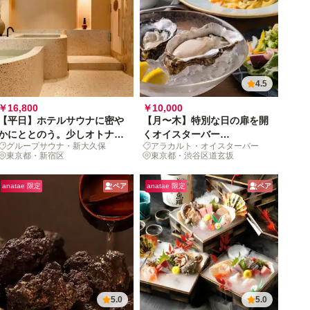
4.5
￥16,800
￥10,000
【平日】ホテルサウナに密や
【月〜木】特別な日の扉を開
かにととのう。少しオトナな
くオイスターバー
グループサウナ・新大久保
アラカルト・オイスターバー
新大久保時間
「BELON」から、アラカル
東京都・新宿区
東京都・渋谷区道玄坂
ト体験への招待状
anatae 限定
ペア
anatae 限定
ペア
5.0
5.0