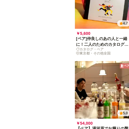
4.7
￥5,600
[ペア]仲良しのあの人と一緒
に！二人のためのカタログギ
カタログ・ペア
フト
東京都・その他全国
ペ
5.0
￥54,000
【ペア】湯河原でお籠りの贅