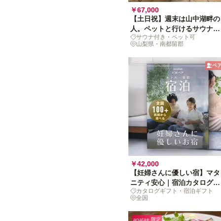
￥67,000
【土日祝】週末は山中湖畔の
人。ペットと行けるサウナ付
サウナ付き・ペット可
貸切別荘リトリート
山梨県・南都留郡
ペ
￥42,000
【妊婦さんに優しい宿】マタ
ニティ安心｜宿泊カタログギ
カタログギフト・宿泊ギフト
フト
全国
anatae 限定