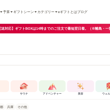
予算
ギフトシーン
カテゴリー
eギフトとは
ブログ
配送対応】ギフトBOXは14時までのご注文で最短翌日着。（※離島・一
サウナ
アドベンチャー
美容
ウェ
都
兵庫
その他