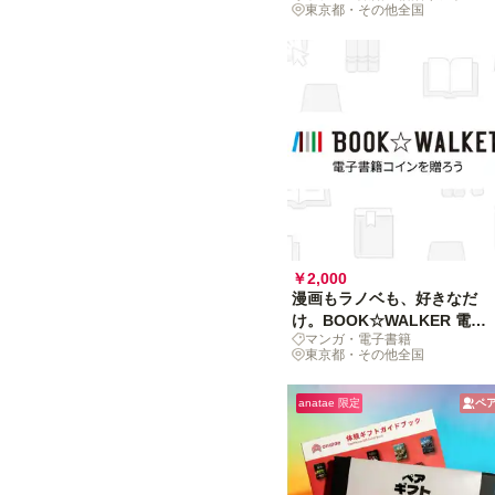
東京都・その他全国
￥2,000
漫画もラノベも、好きなだ
け。BOOK☆WALKER 電子
マンガ・電子書籍
書籍コインを贈ろう
東京都・その他全国
anatae 限定
ペ