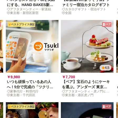
にする、HAND BAKES新宿
ァミリー宿泊カタログギフト
アフタヌーンティー・駅直結
カタログギフト・宿泊ギフト
のプリフィクスコース
東京都・新宿区新宿
全国
ア
ベストプライス保証
ペア
4.5
￥9,980
￥7,700
いつも頑張っているあの人
【ペア】宝石のようにケーキ
へ！5分で完成の「ツクリオ
を選ぶ。アンダーズ 東京で
家事代行・料理代行
アフタヌーンティ・虎ノ門ヒル
（旧：つくりおき.jp）」料理
ときめきのヌン活を
東京都・千代田区
ズ
東京都・港区虎ノ門
おやすみ体験
ア
ベストプライス保証
ペア