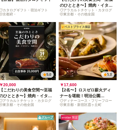
のひととき〜】焼肉・イタリ
カタログギフト・宿泊ギフト
アラカルトチケット・カタログ
アン・和食など、厳選39店舗
京都府・
東京都・その他全国
から選べるお食事券 5,000円
ベストプライス保証
5.0
5.0
￥20,000
￥17,600
【こだわりの美食空間〜至福
【2名〜】ロスゼロ薪火ディ
のひととき〜】焼肉・イタリ
ナーを堪能！明治公園
アラカルトチケット・カタログ
ディナーコース・フリーフロー
アン・和食など、厳選39店舗
natuReで泡飲み放題付の贅
東京都・その他全国
東京都・新宿区霞ヶ丘町
から選べるお食事券 20,000
沢な夜を
円
グループ
anatae 限定