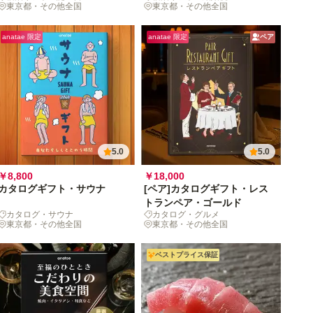
東京都・その他全国
東京都・その他全国
anatae 限定
anatae 限定
ペア
5.0
5.0
￥8,800
￥18,000
カタログギフト・サウナ
[ペア]カタログギフト・レス
トランペア・ゴールド
カタログ・サウナ
カタログ・グルメ
東京都・その他全国
東京都・その他全国
ベストプライス保証