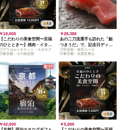
4.8
￥10,000
￥28,380
【こだわりの美食空間〜至福
あの二刀流選手も訪れた「鮨
のひととき〜】焼肉・イタリ
つきうだ」で、記念日ディナ
アラカルトチケット・カタログ
中目黒・寿司コース
アン・和食など、厳選39店舗
ーTIME
東京都・その他全国
東京都・目黒区東山
から選べるお食事券 10,000
円
ペア
5.0
￥42,000
￥5,000
【京都】宿泊カタログギフト
【こだわりの美食空間〜至福