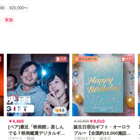
99
¥20,000〜
家族
ア
ペア
タイムセール
ペア
4.8
￥4,400
￥9,010
￥10,600
[ペア]最近「映画館」楽しん
誕生日宿泊ギフト・オーロラ
でる？映画鑑賞デジタルギフ
ブルー【全国約18,000施設か
デート・映画
宿泊ギフト・誕生日
トで映画の没入体験を贈ろう
ら選べる】