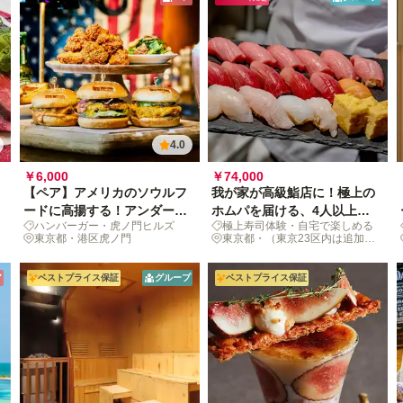
4.0
￥6,000
￥74,000
【ペア】アメリカのソウルフ
我が家が高級鮨店に！極上の
ードに高揚する！アンダーズ
ホムパを届ける、4人以上の
ハンバーガー・虎ノ門ヒルズ
極上寿司体験・自宅で楽しめる
東京 BeBuでの二人時間
出張鮨体験
東京都・港区虎ノ門
東京都・（東京23区内は追加料
金なし）
ア
ベストプライス保証
グループ
ベストプライス保証