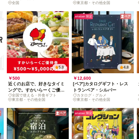
全国
東京都・その他全国
anatae 限定
ペア
5.0
4.8
￥500
￥12,600
近くのお店で、好きなタイミ
[ペア]カタログギフト・レス
ングで。すかいらーくご優待
トランペア・シルバー
全国で使える・外食ギフト
カタログ・グルメ
券（全国約2,600店舗対象）
東京都・その他全国
東京都・その他全国
ア
ペア
anatae 限定