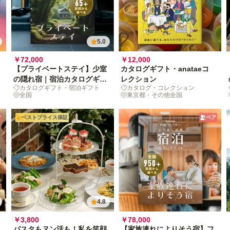
5.0
￥72,000
￥12,000
【プライベートステイ】少室
カタログギフト・anataeコ
の隠れ宿｜宿泊カタログギフ
レクション
カタログギフト・宿泊ギフト
カタログ・コレクション
ト
全国
東京都・その他全国
ア
ベストプライス保証
ペア
4.8
￥3,800
￥78,000
パスタもヌン活も！私を笑顔
【家族連れによりそう宿】フ