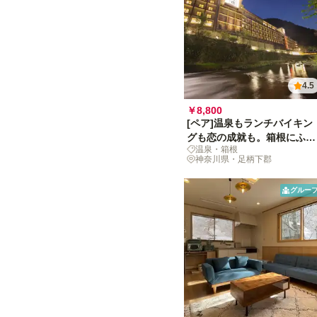
4.5
￥8,800
[ペア]温泉もランチバイキン
グも恋の成就も。箱根にふら
温泉・箱根
り日帰りデート旅[土日祝限
神奈川県・足柄下郡
定]
グルー