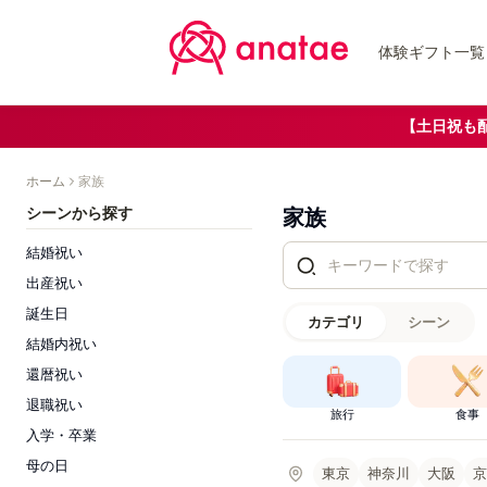
体験ギフト一覧
【土日祝も
ホーム
家族
シーンから探す
家族
結婚祝い
出産祝い
誕生日
カテゴリ
シーン
結婚内祝い
還暦祝い
退職祝い
旅行
食事
入学・卒業
母の日
東京
神奈川
大阪
京