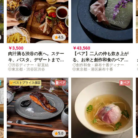
4.5
￥3,500
￥43,560
肉汁滴る渋谷の夜へ。ステー
【ペア】二人の仲も炊き上が
キ、パスタ、デザートまで欲
る、お米と創作和食のペアリ
渋谷ディナー・駅直結
創作和食・麻布十番ディナー
張る圧巻ディナー
ングコース
東京都・渋谷区渋谷
東京都・港区麻布十番
プ
ベストプライス保証
ペア
ペア
5.0