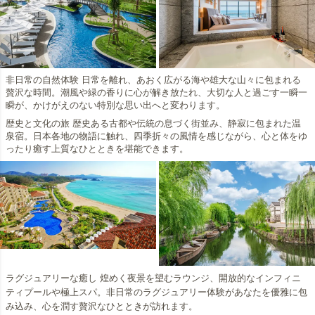
非日常の自然体験 日常を離れ、あおく広がる海や雄大な山々に包まれる
贅沢な時間。潮風や緑の香りに心が解き放たれ、大切な人と過ごす一瞬一
瞬が、かけがえのない特別な思い出へと変わります。
歴史と文化の旅 歴史ある古都や伝統の息づく街並み、静寂に包まれた温
泉宿。日本各地の物語に触れ、四季折々の風情を感じながら、心と体をゆ
ったり癒す上質なひとときを堪能できます。
ラグジュアリーな癒し 煌めく夜景を望むラウンジ、開放的なインフィニ
ティプールや極上スパ。非日常のラグジュアリー体験があなたを優雅に包
み込み、心を潤す贅沢なひとときが訪れます。