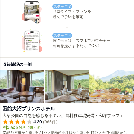
ステップ 3
部屋タイプ・プランを
選んで予約を確定
ステップ 4
宿泊当日は、スマホでバウチャー
画面を提示するだけでOK！
収録施設の一例
函館大沼プリンスホテル
大沼公園の自然を感じるホテル。無料駐車場完備・和洋ブッフェ・
温泉を満喫。ゴルフ場も隣接しています♪。
4.20
(965件)
1泊2食付き（朝・夕）
函館空港から車で約31分／新函館北斗駅から車で約17分／大沼公園駅から定