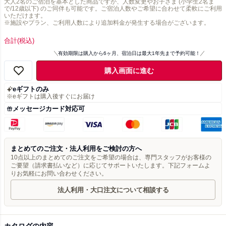
大人2名のご宿泊を基本とした商品ですが、人数変更やお子さま (小学生2名ま
で/12歳以下) のご同伴も可能です。ご宿泊人数やご希望に合わせて柔軟にご利用
いただけます。
※施設やプラン、ご利用人数により追加料金が発生する場合がございます。
合計
(税込)
有効期限は購入から6ヶ月、宿泊日は最大1年先まで予約可能！
購入画面に進む
eギフトのみ
※eギフトは購入後すぐにお届け
メッセージカード対応可
まとめてのご注文・法人利用をご検討の方へ
10点以上のまとめてのご注文をご希望の場合は、専門スタッフがお客様の
ご要望（請求書払いなど）に応じてサポートいたします。下記フォームよ
りお気軽にお問い合わせください。
法人利用・大口注文について相談する