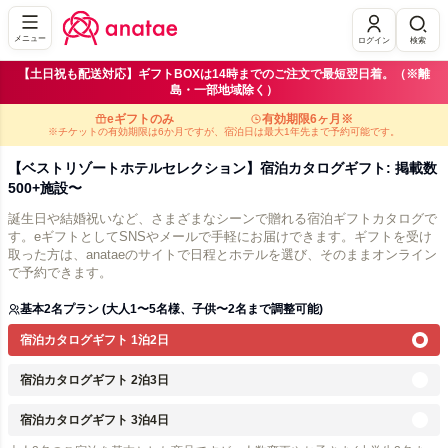
メニュー
ログイン
検索
【土日祝も配送対応】ギフトBOXは14時までのご注文で最短翌日着。（※離
島・一部地域除く）
eギフトのみ
有効期限6ヶ月※
※チケットの有効期限は6か月ですが、宿泊日は最大1年先まで予約可能です。
【ベストリゾートホテルセレクション】宿泊カタログギフト: 掲載数
500+施設〜
誕生日や結婚祝いなど、さまざまなシーンで贈れる宿泊ギフトカタログで
す。eギフトとしてSNSやメールで手軽にお届けできます。ギフトを受け
取った方は、anataeのサイトで日程とホテルを選び、そのままオンライン
で予約できます。
基本2名プラン (大人1〜5名様、子供〜2名まで調整可能)
宿泊カタログギフト 1泊2日
宿泊カタログギフト 2泊3日
宿泊カタログギフト 3泊4日