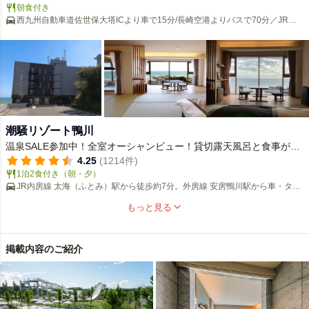
朝食付き
西九州自動車道佐世保大塔ICより車で15分/長崎空港よりバスで70分／JR博
多駅より特急ハウステンボス号で110分
潮騒リゾート鴨川
温泉SALE参加中！全室オーシャンビュー！貸切露天風呂と食事が人
気☆鴨川シーワールドも車10分
4.25
(1214件)
1泊2食付き（朝・夕）
JR内房線 太海（ふとみ）駅から徒歩約7分。外房線 安房鴨川駅から車・タク
シー・バスで約10分。
もっと見る
掲載内容のご紹介