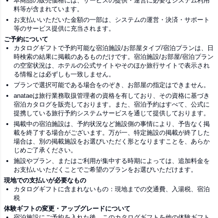
本商品の販売価格には、サービスの提供・運営に必要なシステム利用
料等が含まれています。
お支払いいただいた金額の一部は、システムの運営・決済・サポート
等のサービス提供に充当されます。
ご予約について
カタログギフトで予約可能な宿泊施設/お部屋タイプ/宿泊プランは、日
時検索の結果に掲載のあるものだけです。宿泊施設/お部屋/宿泊プラン
の空室状況は、ホテルの公式サイトやそのほか旅行サイトで表示され
る情報とは必ずしも一致しません。
プランで選択可能である場合をのぞき、お部屋の指定はできません。
anataeは旅行業務取扱管理者の資格を有しており、その資格に基づき
宿泊カタログを販売しております。また、宿泊予約はすべて、公式に
提携している旅行予約システムサービスを通じて提供しております。
掲載中の宿泊施設は、予約状況など施設側の事情により、予告なく掲
載を終了する場合がございます。万が一、特定施設の掲載が終了した
場合は、別の掲載施設をお選びいただく形となりますことを、あらか
じめご了承ください。
施設やプラン、またはご利用が集中する時期によっては、追加料金を
お支払いいただくことでご希望のプランをお選びいただけます。
現地での支払いが必要なもの
カタログギフトに含まれないもの：現地までの交通費、入湯税、宿泊
税
体験ギフトの変更・アップグレードについて
宿泊施設にご予約を入れた後、このカタログギフトを他の体験ギフト