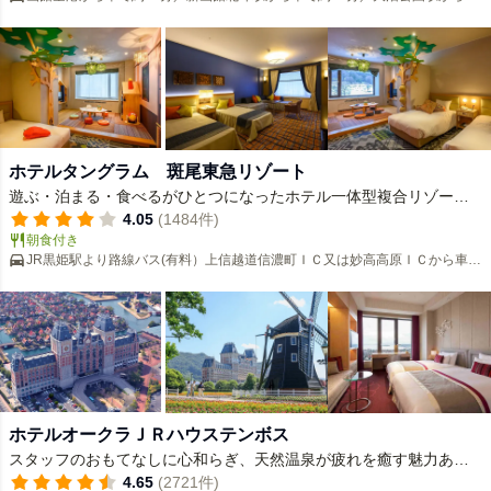
期無料送迎バス運行/屋外無料駐車場完備
ホテルタングラム 斑尾東急リゾート
遊ぶ・泊まる・食べるがひとつになったホテル一体型複合リゾート
でリフレッシュ！
4.05
(1484件)
朝食付き
JR黒姫駅より路線バス(有料）上信越道信濃町ＩＣ又は妙高高原ＩＣから車で
20分。
ホテルオークラＪＲハウステンボス
スタッフのおもてなしに心和らぎ、天然温泉が疲れを癒す魅力ある
リゾートホテルです。
4.65
(2721件)