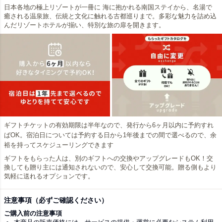
日本各地の極上リゾートが一冊に 海に抱かれる南国ステイから、名湯で
癒される温泉旅、伝統と文化に触れる古都巡りまで。多彩な魅力を詰め込
んだリゾートホテルが揃い、特別な旅の扉を開きます。
ギフトチケットの有効期限は半年なので、発行から6ヶ月以内に予約すれ
ばOK。宿泊日については予約する日から1年後までの間で選べるので、余
裕を持ってスケジューリングできます
ギフトをもらった人は、別のギフトへの交換やアップグレードもOK！交
換しても贈り主には通知されないので、安心して交換可能。贈る側もより
気軽に送れるオプションです。
注意事項（必ずご確認ください）
ご購入前の注意事項