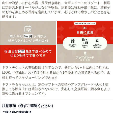
山中や海沿いに佇む小宿、露天付き離れ、全室スイートのリゾート、料理
に定評のあるオーベルジュなどを収録。到着後は移動を最小限に、滞在そ
のものを楽しめる導線を意識しています。心ほどける癒やしのひとときを
贈ります。
ギフトチケットの有効期限は半年なので、発行から6ヶ月以内に予約すれ
ばOK。宿泊日については予約する日から1年後までの間で選べるので、余
裕を持ってスケジューリングできます
ギフトをもらった人は、別のギフトへの交換やアップグレードもOK！交
換しても贈り主には通知されないので、安心して交換可能。贈る側もより
気軽に送れるオプションです。
注意事項（必ずご確認ください）
ご購入前の注意事項