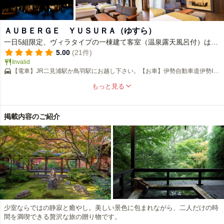
ＡＵＢＥＲＧＥ ＹＵＳＵＲＡ（ゆすら）
一日5組限定、ヴィラタイプの一棟建て客室（温泉露天風呂付）は完
全個室のプライベート空間
5.00
(21件)
Invalid
【電車】JR二見浦駅か鳥羽駅にお越し下さい。【お車】伊勢自動車道伊勢I.C
より二見浦JCT経由15分。
もっと見る
掲載内容のご紹介
少室ならではの静寂と癒やし。美しい景色に包まれながら、二人だけの時
間を満喫できる贅沢な旅の贈り物です。