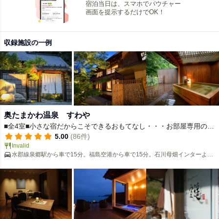
宿泊当日は、スマホでバウチャー
画面を提示するだけでOK！
収録施設の一例
奥たまかわ温泉 すわや
■全4室■小さな宿だからこそできるおもてなし・・・お部屋専用の貸
切風呂は24時間入浴可能♪
5.00
(86件)
Invalid
水郡線泉郷駅から車で15分。福島空港から車で15分。石川母畑インターより
４ｋｍ。