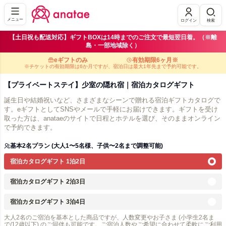
メニュー
ログイン
検索
【土日祝も配送対応】ギフトBOXは14時までのご注文で最短翌日着。（※離
島・一部地域除く）
eギフトのみ
有効期限6ヶ月※
※チケットの有効期限は6か月ですが、宿泊日は最大1年先まで予約可能です。
【プライベートステイ】少室の隠れ宿｜宿泊カタログギフト
誕生日や結婚祝いなど、さまざまなシーンで贈れる宿泊ギフトカタログで
す。eギフトとしてSNSやメールで手軽にお届けできます。ギフトを受け
取った方は、anataeのサイトで日程とホテルを選び、そのままオンライン
で予約できます。
基本2名プラン (大人1〜5名様、子供〜2名まで調整可能)
宿泊カタログギフト 1泊2日
宿泊カタログギフト 2泊3日
宿泊カタログギフト 3泊4日
大人2名のご宿泊を基本とした商品ですが、人数変更やお子さま (小学生2名ま
で/12歳以下) のご同伴も可能です。ご宿泊人数やご希望に合わせて柔軟にご利用