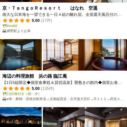
京・ＴａｎｇｏＲｅｓｏｒｔ はなれ 空遥
雄大な日本海を一望できる一日４組の離れ宿。全室露天風呂付の和
モダンな客室で大切な人と過ごす至福の時を
5.00
(17件)
Invalid
網野駅よりお車
海辺の料理旅館 浜の路 臨江庵
【1日5組限定◆個室食事処＆貸切温泉】畳敷きの館内◆個室お食事
処でゆったりと食事を堪能する料理旅館
5.00
(135件)
1泊2食付き（朝・夕）
●車：舞鶴・若狭自動車道→京都縦貫道：京丹後大宮IC→R３１２→府道４９
号●列車：京都丹後鉄道小天橋駅