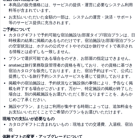
本商品の販売価格には、サービスの提供・運営に必要なシステム利用
料等が含まれています。
お支払いいただいた金額の一部は、システムの運営・決済・サポート
等のサービス提供に充当されます。
ご予約について
カタログギフトで予約可能な宿泊施設/お部屋タイプ/宿泊プランは、日
時検索の結果に掲載のあるものだけです。宿泊施設/お部屋/宿泊プラン
の空室状況は、ホテルの公式サイトやそのほか旅行サイトで表示され
る情報とは必ずしも一致しません。
プランで選択可能である場合をのぞき、お部屋の指定はできません。
anataeは旅行業務取扱管理者の資格を有しており、その資格に基づき
宿泊カタログを販売しております。また、宿泊予約はすべて、公式に
提携している旅行予約システムサービスを通じて提供しております。
掲載中の宿泊施設は、予約状況など施設側の事情により、予告なく掲
載を終了する場合がございます。万が一、特定施設の掲載が終了した
場合は、別の掲載施設をお選びいただく形となりますことを、あらか
じめご了承ください。
施設やプラン、またはご利用が集中する時期によっては、追加料金を
お支払いいただくことでご希望のプランをお選びいただけます。
現地での支払いが必要なもの
カタログギフトに含まれないもの：現地までの交通費、入湯税、宿泊
税
体験ギフトの変更・アップグレードについて