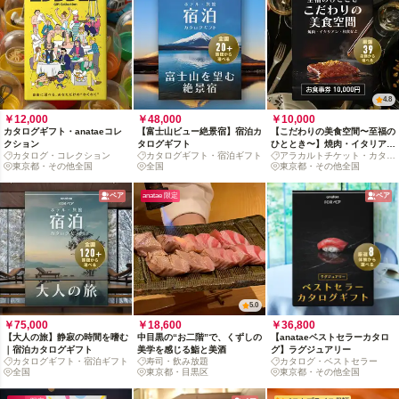
4.8
￥12,000
￥48,000
￥10,000
カタログギフト・anataeコレ
【富士山ビュー絶景宿】宿泊カ
【こだわりの美食空間〜至福の
クション
タログギフト
ひととき〜】焼肉・イタリア
カタログ・コレクション
カタログギフト・宿泊ギフト
アラカルトチケット・カタロ
ン・和食など、厳選39店舗か
東京都・その他全国
全国
グ
東京都・その他全国
ら選べるお食事券 10,000円
ペア
anatae 限定
ペア
5.0
￥75,000
￥18,600
￥36,800
【大人の旅】静寂の時間を嗜む
中目黒の“お二階”で、くずしの
【anataeベストセラーカタロ
｜宿泊カタログギフト
美学を感じる鮨と美酒
グ】ラグジュアリー
カタログギフト・宿泊ギフト
寿司・飲み放題
カタログ・ベストセラー
全国
東京都・目黒区
東京都・その他全国