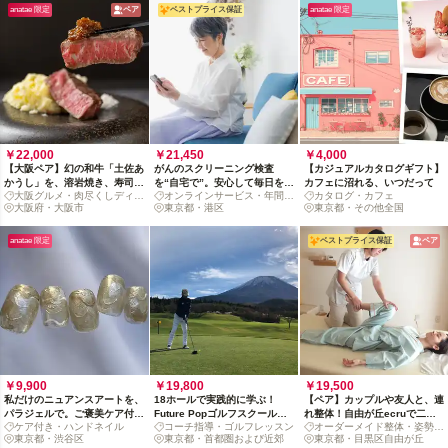
anatae 限定
ペア
ベストプライス保証
anatae 限定
￥22,000
￥21,450
￥4,000
【大阪ペア】幻の和牛「土佐あ
がんのスクリーニング検査
【カジュアルカタログギフト】
かうし」を、溶岩焼き、寿司、
を“自宅で”。安心して毎日を過
カフェに沼れる、いつだって
大阪グルメ・肉尽くしディナ
オンラインサービス・年間サ
カタログ・カフェ
パスタで味わう上等ディナー
ごすために定期チェックを
ー
大阪府・大阪市
ポート
東京都・港区
東京都・その他全国
*1名様/3名様以上は別ページあ
り
anatae 限定
ベストプライス保証
ペア
￥9,900
￥19,800
￥19,500
私だけのニュアンスアートを、
18ホールで実践的に学ぶ！
【ペア】カップルや友人と、連
パラジェルで。ご褒美ケア付ネ
Future Popゴルフスクールの
れ整体！自由が丘ecruで二人
ケア付き・ハンドネイル
コーチ指導・ゴルフレッスン
オーダーメイド整体・姿勢改
イル体験
コーチ帯同秘密特訓
のリセットケア
東京都・渋谷区
東京都・首都圏および近郊
善
東京都・目黒区自由が丘