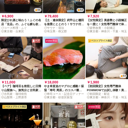
4.6
5.0
￥6,900
￥79,400
￥7,920
限定ひれ酒と味わう！ふぐの名
【土・連休限定】武甲山と棚田
【女性限定】美姿勢と小顔矯正
店「玄品」の、ふぐも鰻も欲張
を借景にととのう！サウナ付一
を一度に！女性専門整体で体も
コース料理・ふぐ
サウナ・宿泊
姿勢改善・小顔矯正
りコース
棟貸し宿 DANDAN体験
顔もトータルケア
東京都・台東区
埼玉県・秩父郡
東京都・神奈川・千葉・埼玉
ペア
anatae 限定
ベストプライス保証
5.0
￥11,000
￥18,000
￥1,980
【ペア】珈琲豆を焙煎しに日帰
やま幸直送のマグロに感動！荻
【初回限定】女性専門整体
り山梨旅へ。旅気分と古民家を
窪「寿司 周辰」のコスパ最強
POWWOWでお試し体験！美
古民家・珈琲焙煎
寿司コース・記念日ディナー
初回限定・駅近
味わう幸せ時間
おまかせコース
脚・骨盤・猫背・小顔から選べ
山梨県・上野原市
東京都・杉並区荻窪
東京都・神奈川・千葉・埼玉
る体メンテナンス
ベストプライス保証
ペア
ペア
anatae 限定