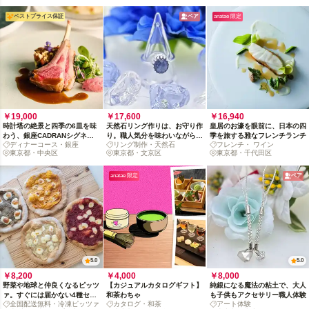
ベストプライス保証
ペア
anatae 限定
￥19,000
￥17,600
￥16,940
時計塔の絶景と四季の6皿を味
天然石リング作りは、お守り作
皇居のお濠を眼前に、日本の四
わう、銀座CADRANシグネチ
り。職人気分を味わいながら運
季を旅する雅なフレンチランチ
ディナーコース・銀座
リング制作・天然石
フレンチ・ ワイン
ャーコース
気までUP!?
東京都・中央区
東京都・文京区
東京都・千代田区
anatae 限定
ペア
5.0
5.0
￥8,200
￥4,000
￥8,000
野菜や地球と仲良くなるピッツ
【カジュアルカタログギフト】
純銀になる魔法の粘土で、大人
ァ。すぐには届かない4種セッ
和茶わちゃ
も子供もアクセサリー職人体験
全国配送無料・冷凍ピッツァ
カタログ・和茶
アート体験
トで未来に貢献