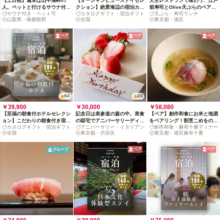
【土日祝】週末は山中湖畔の
【オーシャンビューステイセレ
天空レストランで味わう、江戸
人。ペットと行けるサウナ付貸
クション】絶景海辺の宿泊カタ
前寿司とOlive天ぷらのペアラ
サウナ付き・ペット可
カタログギフト・宿泊ギフト
天ぷら・寿司ランチ
切別荘リトリート
ログギフト : 掲載数200+施
ンチコース
山梨県・南都留郡
全国
東京都・港区
設〜
ペア
ペア
ペア
5.0
2.0
￥39,900
￥30,000
￥58,080
【至福の朝食付ホテルセレクシ
記念日は表参道の森の中。美食
【ペア】創作和食にお米と地酒
ョン】こだわりの朝食付き宿泊
の邸宅でアニバーサリーディナ
をペアリング！割烹こめをの心
カタログギフト・宿泊ギフト
アニバーサリー・イタリアン
創作和食・麻布十番ディナー
カタログギフト: 掲載数280施
ー
に残る夕餉時間
全国
東京都・渋谷区
東京都・港区麻布十番
設〜
ペア
ペア
グループ