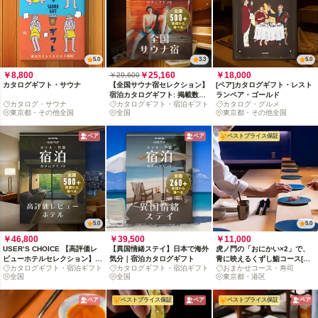
5.0
3.3
5.0
￥8,800
￥25,160
￥18,000
￥29,600
カタログギフト・サウナ
【全国サウナ宿セレクション】
[ペア]カタログギフト・レスト
宿泊カタログギフト: 掲載数
ランペア・ゴールド
カタログ・サウナ
カタログギフト・宿泊ギフト
カタログ・グルメ
500+施設〜
東京都・その他全国
全国
東京都・その他全国
ペア
ペア
ベストプライス保証
5.0
5.0
￥46,800
￥39,500
￥11,000
USER’S CHOICE 【高評価レ
【異国情緒ステイ】日本で海外
虎ノ門の「おにかい×2」で、
ビューホテルセレクション】宿
気分｜宿泊カタログギフト
青に映えるくずし鮨コース[月
カタログギフト・宿泊ギフト
カタログギフト・宿泊ギフト
おまかせコース・寿司
泊カタログギフト: 掲載数
火水20時半限定]
全国
全国
東京都・港区
500+施設〜
ペア
ベストプライス保証
ペア
ベストプライス保証
ペア