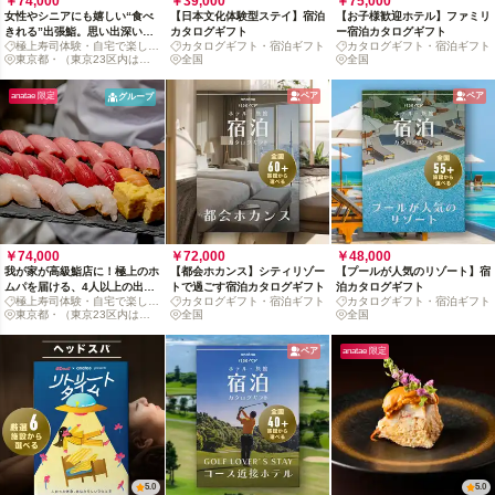
￥74,000
￥39,000
￥75,000
女性やシニアにも嬉しい“食べ
【日本文化体験型ステイ】宿泊
【お子様歓迎ホテル】ファミリ
きれる”出張鮨。思い出深い鮨
カタログギフト
ー宿泊カタログギフト
極上寿司体験・自宅で楽しめ
カタログギフト・宿泊ギフト
カタログギフト・宿泊ギフト
劇場を3人以上で
る
東京都・（東京23区内は追
全国
全国
加料金なし）
anatae 限定
ペア
ペア
グループ
￥74,000
￥72,000
￥48,000
我が家が高級鮨店に！極上のホ
【都会ホカンス】シティリゾー
【プールが人気のリゾート】宿
ムパを届ける、4人以上の出張
トで過ごす宿泊カタログギフト
泊カタログギフト
極上寿司体験・自宅で楽しめ
カタログギフト・宿泊ギフト
カタログギフト・宿泊ギフト
鮨体験
る
東京都・（東京23区内は追
全国
全国
加料金なし）
ペア
anatae 限定
5.0
5.0