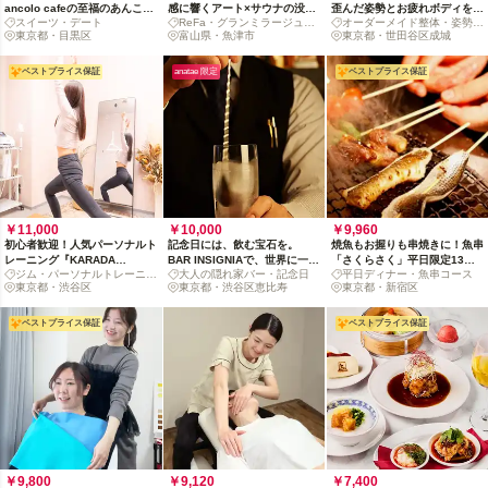
ancolo cafeの至福のあんころ
感に響くアート×サウナの没入
歪んだ姿勢とお疲れボディを劇
スイーツ・デート
ReFa・グランミラージュ・
オーダーメイド整体・姿勢改
もちデート
体験。グランミラージュ・シン
的リセット
東京都・目黒区
蜃気楼
富山県・魚津市
善
東京都・世田谷区成城
グルステイ宿泊プラン
ベストプライス保証
anatae 限定
ベストプライス保証
￥11,000
￥10,000
￥9,960
初心者歓迎！人気パーソナルト
記念日には、飲む宝石を。
焼魚もお握りも串焼きに！魚串
レーニング『KARADA
BAR INSIGNIAで、世界に一つ
「さくらさく」平日限定13品
ジム・パーソナルトレーニン
大人の隠れ家バー・記念日
平日ディナー・魚串コース
BESTA』お試し4回体験プラン
のお祝いカクテル
コース（2名〜）
グ
東京都・渋谷区
東京都・渋谷区恵比寿
東京都・新宿区
ベストプライス保証
ベストプライス保証
￥9,800
￥9,120
￥7,400