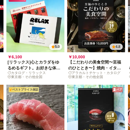
5.0
4.8
￥6,100
￥10,000
[リラックス]心とカラダをゆ
【こだわりの美食空間〜至福
e
るめるギフト。お好きな体験
のひととき〜】焼肉・イタリ
カタログ・リラックス
アラカルトチケット・カタログ
を選んで！
アン・和食など、厳選39店舗
東京都・その他全国
東京都・その他全国
から選べるお食事券 10,000
円
ベストプライス保証
ペア