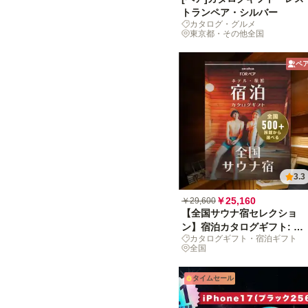
トランペア・シルバー
カタログ・グルメ
東京都・その他全国
ペ
3.3
￥25,160
￥29,600
【全国サウナ宿セレクショ
ン】宿泊カタログギフト: 掲
カタログギフト・宿泊ギフト
載数500+施設〜
全国
タイムセール