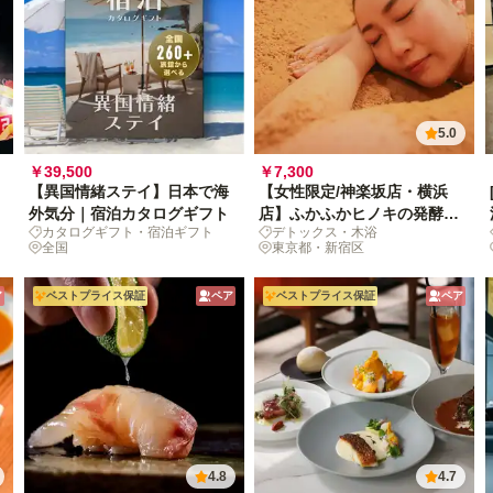
5.0
￥39,500
￥7,300
【異国情緒ステイ】日本で海
【女性限定/神楽坂店・横浜
外気分｜宿泊カタログギフト
店】ふかふかヒノキの発酵熱
カタログギフト・宿泊ギフト
デトックス・木浴
に包まれる、木浴による究極
全国
東京都・新宿区
の温もり体験
ア
ベストプライス保証
ペア
ベストプライス保証
ペア
4.8
4.7