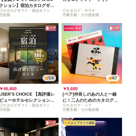
クション】宿泊カタログギフ
カタログギフト・宿泊ギフト
カタログ・サウナ
ト: 掲載数170+施設〜
全国
東京都・その他全国
ペア
anatae 限定
ペア
5.0
4.7
￥46,800
￥5,600
USER’S CHOICE 【高評価レ
[ペア]仲良しのあの人と一緒
ビューホテルセレクション】
に！二人のためのカタログギ
カタログギフト・宿泊ギフト
カタログ・ペア
宿泊カタログギフト: 掲載数
フト
全国
東京都・その他全国
500+施設〜
ペア
ベストプライス保証