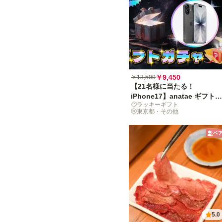
￥9,450
￥13,500
【21名様に当たる！
iPhone17】anatae ギフトガ
ラッキーギフト
チャ
東京都・その他
ペ
5.0