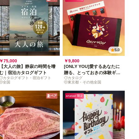
5.0
￥75,000
￥9,800
【大人の旅】静寂の時間を嗜
[ONLY YOU]愛するあなたに
む｜宿泊カタログギフト
贈る、とっておきの体験ギフ
カタログギフト・宿泊ギフト
カタログ
トコレクション
全国
東京都・その他全国
ペア
anatae 限定