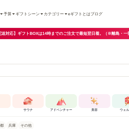
予算
ギフトシーン
カテゴリー
eギフトとは
ブログ
配送対応】ギフトBOXは14時までのご注文で最短翌日着。（※離島・一
サウナ
アドベンチャー
美容
ウェ
都
兵庫
その他