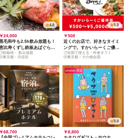
4.6
5.0
￥24,000
￥500
黒毛和牛も2.5h飲み放題も！
近くのお店で、好きなタイミ
恵比寿くずし鉄板あばぐら特
ングで。すかいらーくご優待
鉄板焼・ 飲み放題
全国で使える・外食ギフト
選ペアディナー
券（全国約2,600店舗対象）
東京都・渋谷区
東京都・その他全国
ペア
anatae 限定
5.0
￥68,700
￥8,800
【全国プレミアムホテルコレ
カタログギフト・サウナ