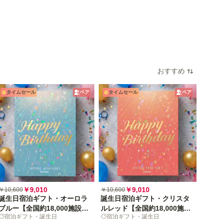
おすすめ
タイムセール
ペア
タイムセール
ペア
￥9,010
￥9,010
￥10,600
￥10,600
誕生日宿泊ギフト・オーロラ
誕生日宿泊ギフト・クリスタ
ブルー【全国約18,000施設か
ルレッド【全国約18,000施設
宿泊ギフト・誕生日
宿泊ギフト・誕生日
ら選べる】
から選べる】