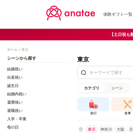
体験ギフト一覧
【土日祝も
ホーム
東京
シーンから探す
東京
結婚祝い
出産祝い
誕生日
カテゴリ
シーン
結婚内祝い
還暦祝い
退職祝い
旅行
食事
入学・卒業
母の日
東京
神奈川
大阪
京