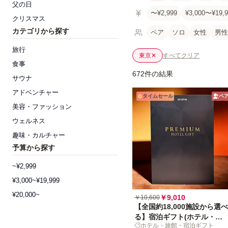
父の日
〜¥2,999
¥3,000〜¥19,9
クリスマス
カテゴリから探す
ペア
ソロ
女性
男性
旅行
東京
✕
すべてクリア
食事
672件の結果
サウナ
アドベンチャー
タイムセール
ペ
美容・ファッション
ウェルネス
趣味・カルチャー
予算から探す
~¥2,999
¥3,000~¥19,999
¥20,000~
￥9,010
￥10,600
【全国約18,000施設から選べ
る】宿泊ギフト(ホテル・旅
ホテル・旅館・宿泊ギフト
館)