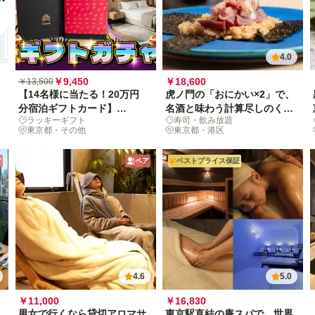
4.0
￥9,450
￥18,600
￥13,500
【14名様に当たる！20万円
虎ノ門の「おにかい×2」で、
分宿泊ギフトカード】
名酒と味わう計算尽しのくず
ラッキーギフト
寿司・飲み放題
anatae ギフトガチャ
し鮨
東京都・その他
東京都・港区
ア
ペア
ベストプライス保証
4.6
5.0
￥11,000
￥16,830
男女で行くなら貸切アロマサ
東京駅直結の庵スパで、世界