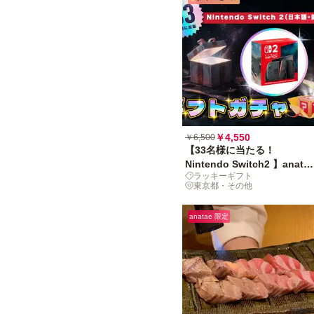
￥4,550
￥6,500
【33名様に当たる！
Nintendo Switch2 】anata
ラッキーギフト
ギフトガチャ
東京都・その他
anatae 限定