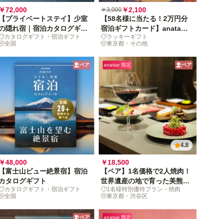
￥72,000
￥2,100
￥3,000
【プライベートステイ】少室
【58名様に当たる！2万円分
の隠れ宿｜宿泊カタログギフ
宿泊ギフトカード】anatae
カタログギフト・宿泊ギフト
ラッキーギフト
ト
ギフトガチャ
全国
東京都・その他
ペア
anatae 限定
ペア
4.8
￥48,000
￥18,500
【富士山ビュー絶景宿】宿泊
【ペア】1名価格で2人焼肉！
カタログギフト
世界遺産の地で育った美熊野
カタログギフト・宿泊ギフト
1名様特別優待プラン・焼肉
牛を味わう恵比寿時間
全国
東京都・渋谷区
ペア
anatae 限定