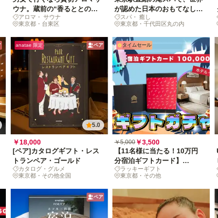
ウナ。蔵前の“香るととのい”
が認めた日本のおもてなしス
アロマ・ サウナ
スパ・ 癒し
90分
パ体験
東京都・台東区
東京都・千代田区丸の内
ア
anatae 限定
ペア
タイムセール
5.0
￥18,000
￥3,500
￥5,000
[ペア]カタログギフト・レス
【11名様に当たる！10万円
トランペア・ゴールド
分宿泊ギフトカード】
カタログ・グルメ
ラッキーギフト
anatae ギフトガチャ
東京都・その他全国
東京都・その他
ペア