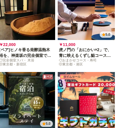
5.0
￥22,000
￥11,000
[ペア]ヒノキ香る発酵温熱木
虎ノ門の「おにかい×2」で、
浴を、神楽坂の完全個室で体
青に映えるくずし鮨コース
完全個室スパ・ 木浴
おまかせコース・寿司
験《完全個室》
[月火水20時半限定]
東京都・新宿区
東京都・港区
ペア
タイムセール
5.0