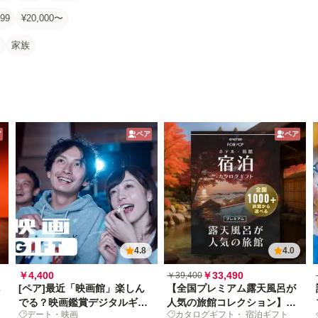
99
¥20,000〜
家族
ア
ペア
ペア
4.8
4.0
￥4,400
￥33,490
￥39,400
[ペア]最近「映画館」楽しん
【全国プレミアム露天風呂が
でる？映画鑑賞デジタルギフ
人気の旅館コレクション】宿
デート・映画
カタログギフト・ 宿泊ギフト
トで映画の没入体験を贈ろう
泊カタログギフト: 掲載数