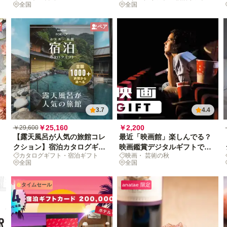
全国
全国
1,000+施設〜
ア
ペア
3.7
4.4
￥25,160
￥2,200
￥29,600
【露天風呂が人気の旅館コレ
最近「映画館」楽しんでる？
クション】宿泊カタログギフ
映画鑑賞デジタルギフトで映
カタログギフト・宿泊ギフト
映画・ 芸術の秋
ト: 掲載数1,000+施設〜
画の没入体験を贈ろう
全国
全国
タイムセール
anatae 限定