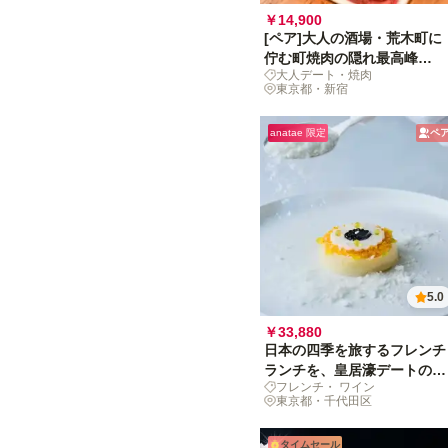
￥14,900
[ペア]大人の酒場・荒木町に
佇む町焼肉の隠れ最高峰
大人デート・焼肉
「穏」で、絶品の肉と米に舌
東京都・新宿
鼓を！
anatae 限定
ペ
5.0
￥33,880
日本の四季を旅するフレンチ
ランチを、皇居濠デートのハ
フレンチ・ ワイン
イライトに
東京都・千代田区
タイムセール