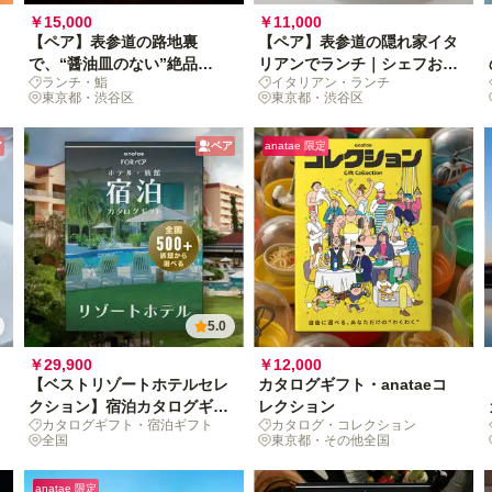
￥15,000
￥11,000
【ペア】表参道の路地裏
【ペア】表参道の隠れ家イタ
で、“醤油皿のない”絶品
リアンでランチ｜シェフおま
ランチ・鮨
イタリアン・ランチ
sushiランチ
かせプリフィックス＋乾杯ス
東京都・渋谷区
東京都・渋谷区
パークリング付き
ア
ペア
anatae 限定
5.0
￥29,900
￥12,000
【ベストリゾートホテルセレ
カタログギフト・anataeコ
クション】宿泊カタログギフ
レクション
カタログギフト・宿泊ギフト
カタログ・コレクション
ト: 掲載数 500+施設〜
全国
東京都・その他全国
anatae 限定