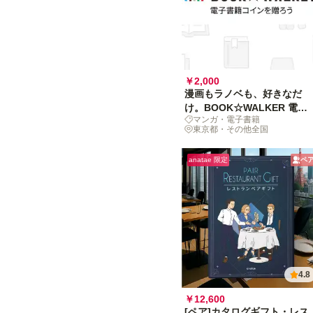
￥2,000
漫画もラノベも、好きなだ
け。BOOK☆WALKER 電子
マンガ・電子書籍
書籍コインを贈ろう
東京都・その他全国
anatae 限定
ペ
4.8
￥12,600
[ペア]カタログギフト・レス