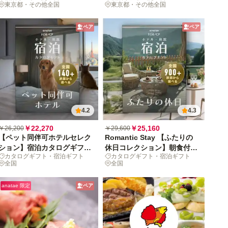
東京都・その他全国
東京都・その他全国
ペア
ペア
4.2
4.3
￥22,270
￥25,160
￥26,200
￥29,600
【ペット同伴可ホテルセレク
Romantic Stay 【ふたりの
ション】宿泊カタログギフ
休日コレクション】朝食付き
カタログギフト・宿泊ギフト
カタログギフト・宿泊ギフト
ト: 140+施設〜
宿泊カタログギフト: 掲載数
全国
全国
900+施設〜
anatae 限定
ペア