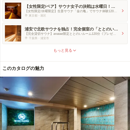
【女性限定/ペア】サウナ女子の決戦は水曜日！生
姜づくしの美めぐりサウナペア体験
【女性限定/水曜限定】生姜サウナ「金の亀」でサウナ体験120分
ペア券
東京都・港区
浦安で北欧サウナを独占！完全個室の「ととのい整
作所」体験《プレゼント付》
【完全貸切サウナ】anatae限定ととのいルーム120分《プレゼン
ト付》
千葉県・浦安市
もっと見る
このカタログの魅力