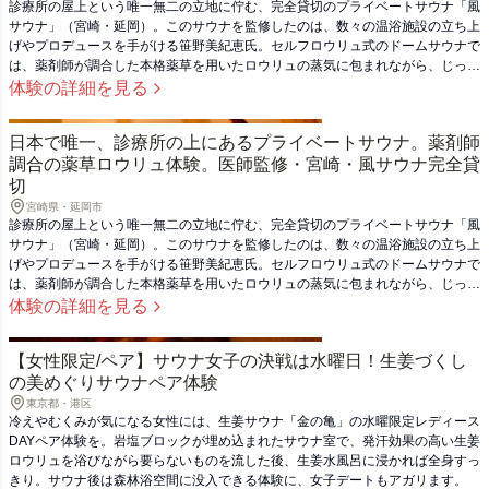
診療所の屋上という唯一無二の立地に佇む、完全貸切のプライベートサウナ「風
サウナ」（宮崎・延岡）。このサウナを監修したのは、数々の温浴施設の立ち上
げやプロデュースを手がける笹野美紀恵氏。セルフロウリュ式のドームサウナで
は、薬剤師が調合した本格薬草を用いたロウリュの蒸気に包まれながら、じっく
りと心身を整えていきます。熱をまとった体は、清流・五ヶ瀬川の伏流水を使っ
体験の詳細を見る
た水風呂でクールダウン。さらに、広々としたウッドデッキでは人間工学設計の
イスに身を委ね、外気浴と満天の星空を堪能できます。医師監修のもと設計され
日本で唯一、診療所の上にあるプライベートサウナ。薬剤師
たサウナは、自律神経の乱れや、なんとなく調子が優れないという方にもおすす
調合の薬草ロウリュ体験。医師監修・宮崎・風サウナ完全貸
め。都会では味わえない、身体の芯から軽くなるような極上のととのい体験を、
ぜひ大切な人と。自分へのご褒美としても、贈り物としても喜ばれる1泊です。
切
宮崎県・延岡市
診療所の屋上という唯一無二の立地に佇む、完全貸切のプライベートサウナ「風
サウナ」（宮崎・延岡）。このサウナを監修したのは、数々の温浴施設の立ち上
げやプロデュースを手がける笹野美紀恵氏。セルフロウリュ式のドームサウナで
は、薬剤師が調合した本格薬草を用いたロウリュの蒸気に包まれながら、じっく
りと心身を整えていきます。熱をまとった体は、清流・五ヶ瀬川の伏流水を使っ
体験の詳細を見る
た水風呂でクールダウン。さらに、広々としたウッドデッキでは人間工学設計の
イスに身を委ね、外気浴と満天の星空を堪能できます。医師監修のもと設計され
【女性限定/ペア】サウナ女子の決戦は水曜日！生姜づくし
たサウナは、自律神経の乱れや、なんとなく調子が優れないという方にもおすす
の美めぐりサウナペア体験
め。都会では味わえない、身体の芯から軽くなるような極上のととのい体験を、
ぜひ大切な人と。自分へのご褒美としても、贈り物としても喜ばれる1泊です。
東京都・港区
冷えやむくみが気になる女性には、生姜サウナ「金の亀」の水曜限定レディース
DAYペア体験を。岩塩ブロックが埋め込まれたサウナ室で、発汗効果の高い生姜
ロウリュを浴びながら要らないものを流した後、生姜水風呂に浸かれば全身すっ
きり。サウナ後は森林浴空間に没入できる体験に、女子デートもアガリます。