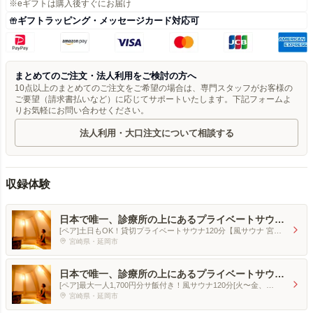
※eギフトは購入後すぐにお届け
ギフトラッピング・メッセージカード対応可
まとめてのご注文・法人利用をご検討の方へ
10点以上のまとめてのご注文をご希望の場合は、専門スタッフがお客様の
ご要望（請求書払いなど）に応じてサポートいたします。下記フォームよ
りお気軽にお問い合わせください。
法人利用・大口注文について相談する
収録体験
日本で唯一、診療所の上にあるプライベートサウ
ナ。薬剤師調合の薬草ロウリュ体験。医師監修・宮
[ペア]土日もOK！貸切プライベートサウナ120分【風サウナ 宮崎
崎・風サウナ完全貸切
延岡】
宮崎県・延岡市
日本で唯一、診療所の上にあるプライベートサウ
ナ。薬剤師調合の薬草ロウリュ体験。医師監修・宮
[ペア]最大一人1,700円分サ飯付き！風サウナ120分[火〜金、
崎・風サウナ完全貸切
10:00〜または12:00〜限定]
宮崎県・延岡市