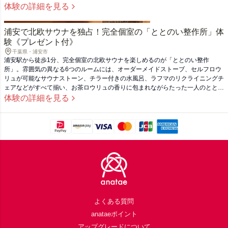
体験の詳細を見る
浦安で北欧サウナを独占！完全個室の「ととのい整作所」体
験《プレゼント付》
千葉県・浦安市
浦安駅から徒歩1分、完全個室の北欧サウナを楽しめるのが「ととのい整作
所」。雰囲気の異なる6つのルームには、オーダーメイドストーブ、セルフロウ
リュが可能なサウナストーン、チラー付きの水風呂、ラフマのリクライニングチ
ェアなどがすべて揃い、お茶ロウリュの香りに包まれながらたった一人のととの
い時間を堪能できます。温めドリンク「ヒートオンジンジャー」or「酒粕パッ
体験の詳細を見る
ク」のプレゼントがついたanatae限定100分または120分の体験を、仕事帰り、
テーマパーク帰りのあの人などに。
Footer
よくある質問
anataeポイント
アップグレードについて