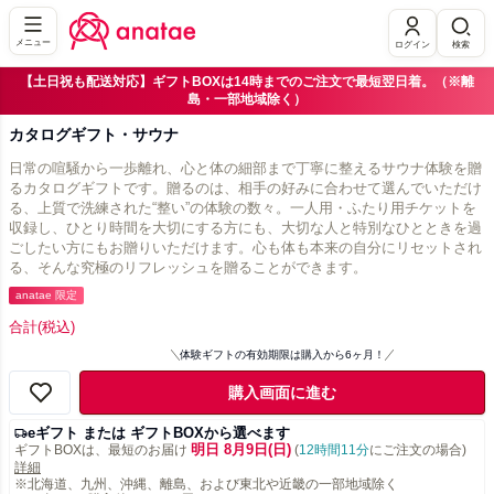
メニュー
ログイン
検索
【土日祝も配送対応】ギフトBOXは14時までのご注文で最短翌日着。（※離
島・一部地域除く）
カタログギフト・サウナ
日常の喧騒から一歩離れ、心と体の細部まで丁寧に整えるサウナ体験を贈
るカタログギフトです。贈るのは、相手の好みに合わせて選んでいただけ
る、上質で洗練された“整い”の体験の数々。一人用・ふたり用チケットを
収録し、ひとり時間を大切にする方にも、大切な人と特別なひとときを過
ごしたい方にもお贈りいただけます。心も体も本来の自分にリセットされ
る、そんな究極のリフレッシュを贈ることができます。
anatae 限定
合計
(税込)
体験ギフトの有効期限は購入から6ヶ月！
購入画面に進む
eギフト または ギフトBOXから選べます
明日 8月9日(日)
ギフトBOXは、最短のお届け
(
12時間11分
にご注文の場合)
詳細
※北海道、九州、沖縄、離島、および東北や近畿の一部地域除く