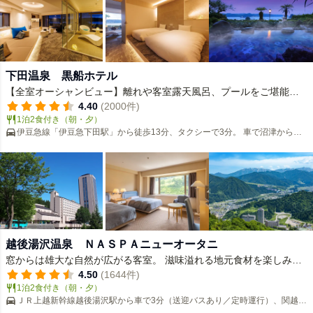
下田温泉 黒船ホテル
【全室オーシャンビュー】離れや客室露天風呂、プールをご堪能。
伊豆・下田温泉の味覚に舌鼓。ペット可！
4.40
(2000件)
1泊2食付き（朝・夕）
伊豆急線「伊豆急下田駅」から徒歩13分、タクシーで3分。 車で沼津から当
館まで伊豆縦貫道で90分。
越後湯沢温泉 ＮＡＳＰＡニューオータニ
窓からは雄大な自然が広がる客室。 滋味溢れる地元食材を楽しみ、
天然温泉で疲れを癒してください。
4.50
(1644件)
1泊2食付き（朝・夕）
ＪＲ上越新幹線越後湯沢駅から車で3分（送迎バスあり／定時運行）、関越自
動車道湯沢Ｉ．Ｃより５分