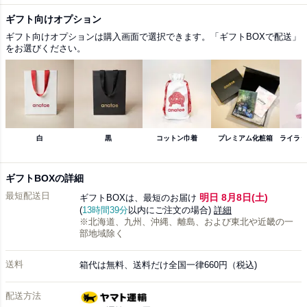
ギフト向けオプション
ギフト向けオプションは購入画面で選択できます。「ギフトBOXで配送」
をお選びください。
白
黒
コットン巾着
プレミアム化粧箱
ライラッ
ギフトBOXの詳細
最短配送日
明日 8月8日(土)
ギフトBOXは、最短のお届け
(
13時間39分
以内にご注文の場合)
詳細
※北海道、九州、沖縄、離島、および東北や近畿の一
部地域除く
送料
箱代は無料、送料だけ全国一律660円（税込)
配送方法