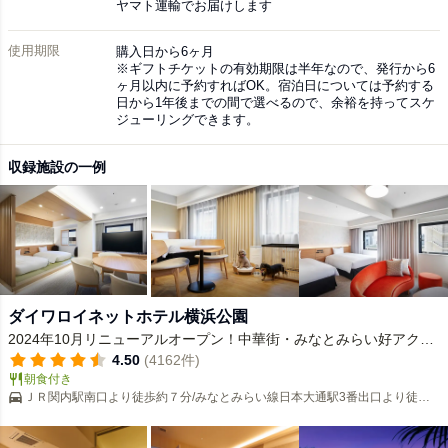
ヤマト運輸でお届けします
使用期限
購入日から6ヶ月
※ギフトチケットの有効期限は半年なので、発行から6
ヶ月以内に予約すればOK。宿泊日については予約する
日から1年後までの間で選べるので、余裕を持ってスケ
ジューリングできます。
収録施設の一例
ダイワロイネットホテル横浜公園
2024年10月リニューアルオープン！中華街・みなとみらい好アクセ
ス ☆愛犬ルームあります
4.50
(4162件)
朝食付き
ＪＲ関内駅南口より徒歩約７分/みなとみらい線日本大通駅3番出口より徒歩
約６分/市営地下鉄関内駅1番出口より徒歩約５分