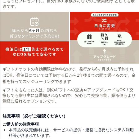
こもったプレゼントに。自分用の"家族みんなでのご褒美旅行"としても最
適です。
ギフトチケットの有効期限は半年なので、発行から6ヶ月以内に予約すれ
ばOK。宿泊日については予約する日から1年後までの間で選べるので、余
裕を持ってスケジューリングできます
ギフトをもらった人は、別のギフトへの交換やアップグレードもOK！交
換しても贈り主には通知されないので、安心して交換可能。贈る側もより
気軽に送れるオプションです。
注意事項（必ずご確認ください）
ご購入前の注意事項
本商品の販売価格には、サービスの提供・運営に必要なシステム利用
料等が含まれています。