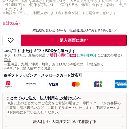
大人2名のご宿泊を基本とした商品ですが、人数変更やお子さま (小学生2名ま
で/12歳以下) のご同伴も可能です。ご宿泊人数やご希望に合わせて柔軟にご利用
いただけます。
※施設やプラン、ご利用人数により追加料金が発生する場合がございます。
合計
(税込)
有効期限は購入から6ヶ月、宿泊日は最大1年先まで予約可能！
購入画面に進む
eギフト または ギフトBOXから選べます
明日 8月8日(土)
ギフトBOXは、最短のお届け
(
13時間39分
にご注文の場合)
詳細
※北海道、九州、沖縄、離島、および東北や近畿の一部地域除く
※eギフトは購入後すぐにお届け
ギフトラッピング・メッセージカード対応可
まとめてのご注文・法人利用をご検討の方へ
10点以上のまとめてのご注文をご希望の場合は、専門スタッフがお客様の
ご要望（請求書払いなど）に応じてサポートいたします。下記フォームよ
りお気軽にお問い合わせください。
法人利用・大口注文について相談する