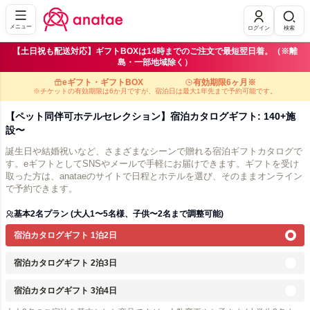
メニュー
ログイン
検索
【土日祝も配送対応】ギフトBOXは14時までのご注文で最短翌日着。（※離
島・一部地域除く）
eギフト・ギフトBOX
有効期限6ヶ月※
※チケットの有効期限は6か月ですが、宿泊日は最大1年先まで予約可能です。
【ペット同伴可ホテルセレクション】宿泊カタログギフト: 140+施
設〜
誕生日や結婚祝いなど、さまざまなシーンで贈れる宿泊ギフトカタログで
す。eギフトとしてSNSやメールで手軽にお届けできます。ギフトを受け
取った方は、anataeのサイトで日程とホテルを選び、そのままオンライン
で予約できます。
基本2名プラン (大人1〜5名様、子供〜2名まで調整可能)
宿泊カタログギフト 1泊2日
宿泊カタログギフト 2泊3日
宿泊カタログギフト 3泊4日