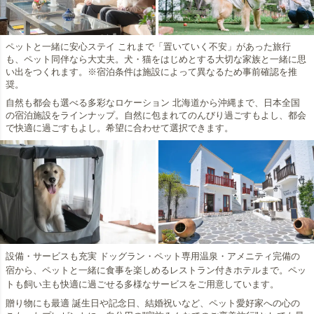
ペットと一緒に安心ステイ これまで「置いていく不安」があった旅行
も、ペット同伴なら大丈夫。犬・猫をはじめとする大切な家族と一緒に思
い出をつくれます。※宿泊条件は施設によって異なるため事前確認を推
奨。
自然も都会も選べる多彩なロケーション 北海道から沖縄まで、日本全国
の宿泊施設をラインナップ。自然に包まれてのんびり過ごすもよし、都会
で快適に過ごすもよし。希望に合わせて選択できます。
設備・サービスも充実 ドッグラン・ペット専用温泉・アメニティ完備の
宿から、ペットと一緒に食事を楽しめるレストラン付きホテルまで。ペッ
トも飼い主も快適に過ごせる多様なサービスをご用意しています。
贈り物にも最適 誕生日や記念日、結婚祝いなど、ペット愛好家への心の