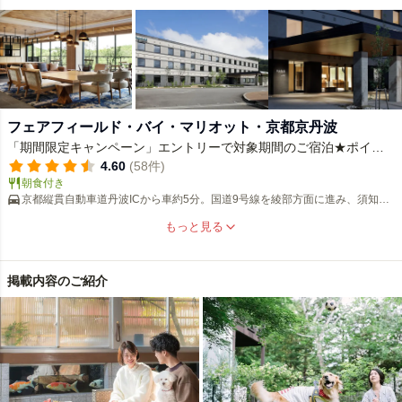
フェアフィールド・バイ・マリオット・京都京丹波
「期間限定キャンペーン」エントリーで対象期間のご宿泊★ポイン
ト＋10倍★詳しくは宿ニュースへ♪
4.60
(58件)
朝食付き
京都縦貫自動車道丹波ICから車約5分。国道9号線を綾部方面に進み、須知交
差点から府道444号線を「味夢の里」方面へ。
もっと見る
掲載内容のご紹介