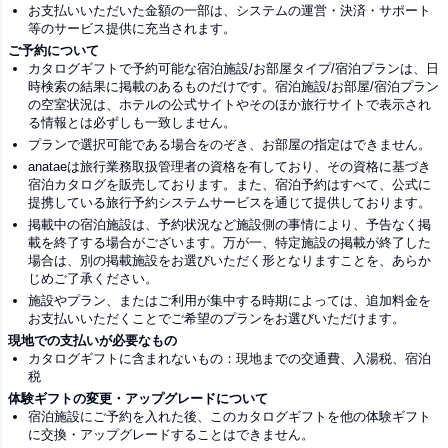
お支払いいただいた金額の一部は、システムの運営・決済・サポート
等のサービス提供に充当されます。
ご予約について
カタログギフトで予約可能な宿泊施設/お部屋タイプ/宿泊プランは、日
時検索の結果に掲載のあるものだけです。宿泊施設/お部屋/宿泊プラン
の空室状況は、ホテルの公式サイトやそのほか旅行サイトで表示され
る情報とは必ずしも一致しません。
プランで選択可能である場合をのぞき、お部屋の指定はできません。
anataeは旅行業務取扱管理者の資格を有しており、その資格に基づき
宿泊カタログを販売しております。また、宿泊予約はすべて、公式に
提携している旅行予約システムサービスを通じて提供しております。
掲載中の宿泊施設は、予約状況など施設側の事情により、予告なく掲
載を終了する場合がございます。万が一、特定施設の掲載が終了した
場合は、別の掲載施設をお選びいただく形となりますことを、あらか
じめご了承ください。
施設やプラン、またはご利用が集中する時期によっては、追加料金を
お支払いいただくことでご希望のプランをお選びいただけます。
現地での支払いが必要なもの
カタログギフトに含まれないもの：現地までの交通費、入湯税、宿泊
税
体験ギフトの変更・アップグレードについて
宿泊施設にご予約を入れた後、このカタログギフトを他の体験ギフト
に交換・アップグレードすることはできません。