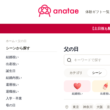
体験ギフト一覧
【土日祝も
ホーム
父の日
シーンから探す
父の日
結婚祝い
出産祝い
誕生日
カテゴリ
シーン
結婚内祝い
還暦祝い
退職祝い
結婚祝い
出産祝
入学・卒業
母の日
東京
神奈川
大阪
京