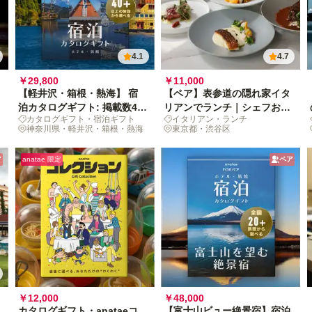
4.1
4.7
￥29,800
￥11,000
【軽井沢・箱根・熱海】 宿
【ペア】表参道の隠れ家イタ
泊カタログギフト: 掲載数40
リアンでランチ｜シェフおま
カタログギフト・宿泊ギフト
イタリアン・ランチ
施設〜
かせプリフィックス＋乾杯ス
神奈川県・軽井沢・箱根・熱海
東京都・渋谷区
パークリング付き
ア
anatae 限定
ペア
￥12,000
￥48,000
カタログギフト・anataeコ
【富士山ビュー絶景宿】宿泊