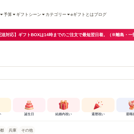
予算
ギフトシーン
カテゴリー
eギフトとは
ブログ
配送対応】ギフトBOXは14時までのご注文で最短翌日着。（※離島・一
い
誕生日
結婚内祝い
還暦祝い
退職
都
兵庫
その他