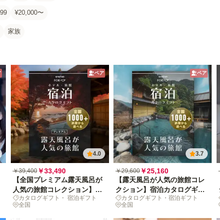
99
¥20,000〜
家族
ア
ペア
ペア
4.0
3.7
￥33,490
￥25,160
￥39,400
￥29,600
【全国プレミアム露天風呂が
【露天風呂が人気の旅館コレ
人気の旅館コレクション】宿
クション】宿泊カタログギフ
カタログギフト・ 宿泊ギフト
カタログギフト・宿泊ギフト
泊カタログギフト: 掲載数
ト: 掲載数1,000+施設〜
全国
全国
1,000+施設〜