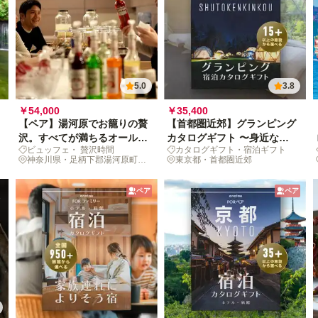
5.0
3.8
￥54,000
￥35,400
【ペア】湯河原でお籠りの贅
【首都圏近郊】グランピング
沢。すべてが満ちるオールイ
カタログギフト 〜身近なア
ビュッフェ・ 贅沢時間
カタログギフト・宿泊ギフト
ンクルーシブ紀行
クセス圏で味わう贅沢アウト
神奈川県・足柄下郡湯河原町鍛
東京都・首都圏近郊
ドア〜
冶屋
ペア
ペア