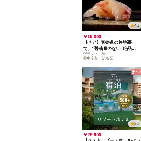
4.8
￥15,000
【ペア】表参道の路地裏
で、“醤油皿のない”絶品
ランチ・鮨
sushiランチ
東京都・渋谷区
ペ
5.0
￥29,900
【ベストリゾートホテルセレ