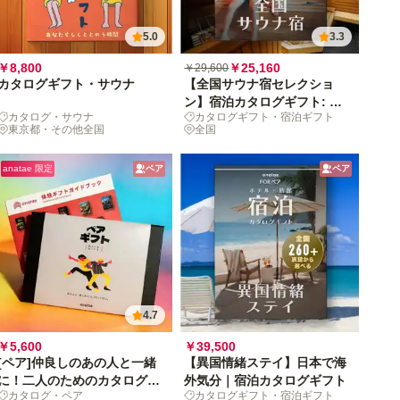
5.0
3.3
￥8,800
￥25,160
￥29,600
カタログギフト・サウナ
【全国サウナ宿セレクショ
ン】宿泊カタログギフト: 掲
カタログ・サウナ
カタログギフト・宿泊ギフト
載数500+施設〜
東京都・その他全国
全国
anatae 限定
ペア
ペア
4.7
￥5,600
￥39,500
[ペア]仲良しのあの人と一緒
【異国情緒ステイ】日本で海
に！二人のためのカタログギ
外気分｜宿泊カタログギフト
カタログ・ペア
カタログギフト・宿泊ギフト
フト