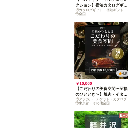
クション】宿泊カタログギフ
カタログギフト・宿泊ギフト
ト: 掲載数 500+施設〜
全国
4.8
￥10,000
【こだわりの美食空間〜至福
のひととき〜】焼肉・イタリ
アラカルトチケット・カタログ
アン・和食など、厳選39店舗
東京都・その他全国
から選べるお食事券 10,000
円
ペ