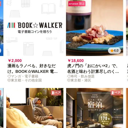
ア
anatae 限定
4.0
￥2,000
￥18,600
漫画もラノベも、好きなだ
虎ノ門の「おにかい×2」で、
け。BOOK☆WALKER 電子
名酒と味わう計算尽しのくず
マンガ・電子書籍
寿司・飲み放題
書籍コインを贈ろう
し鮨
東京都・その他全国
東京都・港区
ア
ペア
ペア