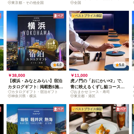
東京都・その他全国
全国
500+施設〜
ア
ペア
ベストプライス保証
4.0
5.0
￥38,000
￥11,000
【横浜・みなとみらい】宿泊
虎ノ門の「おにかい×2」で、
カタログギフト: 掲載数6施
青に映えるくずし鮨コース
カタログギフト・宿泊ギフト
おまかせコース・寿司
設〜
[月火水20時半限定]
神奈川県・横浜
東京都・港区
ア
ペア
ベストプライス保証
ペア