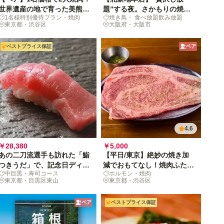
世界遺産の地で育った美熊野
題”する夜。さかもりの焼鳥
1名様特別優待プラン・焼肉
焼き鳥・ 食べ放題飲み放題
牛を味わう恵比寿時間
＆各種酒類の食べ飲み放題
東京都・渋谷区
大阪府・大阪市
ベストプライス保証
ペア
4.6
￥28,380
￥5,000
あの二刀流選手も訪れた「鮨
【平日/東京】絶妙の焼き加
つきうだ」で、記念日ディナ
減でおもてなし！焼肉ふたご
中目黒・寿司コース
ホルモン・焼肉
ーTIME
の共通食事券
東京都・目黒区東山
東京都・渋谷区
ペア
ベストプライス保証