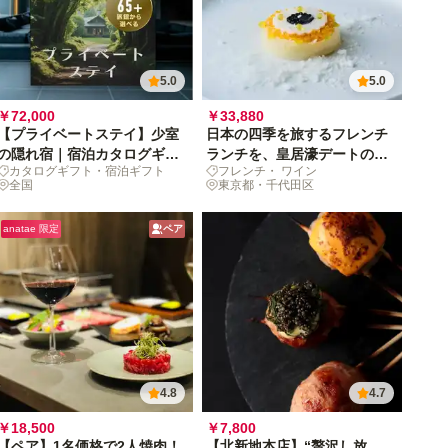
5.0
5.0
￥72,000
￥33,880
【プライベートステイ】少室
日本の四季を旅するフレンチ
の隠れ宿｜宿泊カタログギフ
ランチを、皇居濠デートのハ
カタログギフト・宿泊ギフト
フレンチ・ ワイン
ト
イライトに
全国
東京都・千代田区
anatae 限定
ペア
4.8
4.7
￥18,500
￥7,800
【ペア】1名価格で2人焼肉！
【北新地本店】“贅沢し放