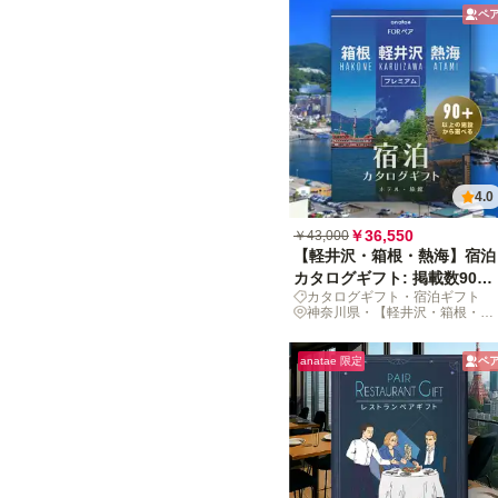
ペ
4.0
￥36,550
￥43,000
【軽井沢・箱根・熱海】宿泊
カタログギフト: 掲載数90施
カタログギフト・宿泊ギフト
設〜
神奈川県・【軽井沢・箱根・熱
海】
anatae 限定
ペ