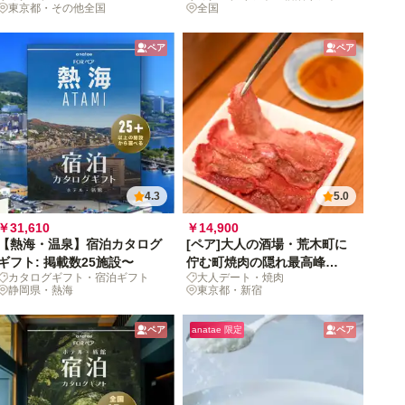
東京都・その他全国
全国
ペア
ペア
4.3
5.0
￥31,610
￥14,900
【熱海・温泉】宿泊カタログ
[ペア]大人の酒場・荒木町に
ギフト: 掲載数25施設〜
佇む町焼肉の隠れ最高峰
カタログギフト・宿泊ギフト
大人デート・焼肉
「穏」で、絶品の肉と米に舌
静岡県・熱海
東京都・新宿
鼓を！
ペア
anatae 限定
ペア