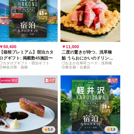
￥50,400
￥11,000
【箱根プレミアム】宿泊カタ
二度の驚きが待つ、浅草橋
ログギフト: 掲載数45施設〜
鮨 うらおにかいのドリンク
カタログギフト・宿泊ギフト
おまかせ寿司コース・浅草橋
付"くずし鮨"コース（時間指
神奈川県・箱根
東京都・台東区
定あり）
anatae 限定
ペア
ペア
5.0
3.8