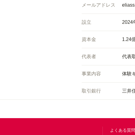
メールアドレス
elias
設立
202
資本金
1.24
代表者
代表取
事業内容
体験
取引銀行
三井
Footer
よくある質