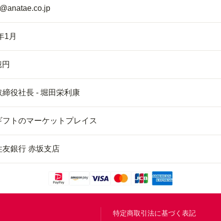
s@anatae.co.jp
4年1月
億円
締役社長 - 堀田栄利康
ギフトのマーケットプレイス
住友銀行 赤坂支店
問
特定商取引法に基づく表記