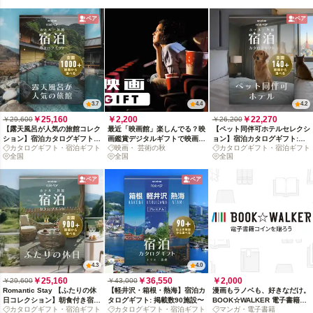
ペア
ペア
3.7
4.4
4.2
￥25,160
￥2,200
￥22,270
￥29,600
￥26,200
【露天風呂が人気の旅館コレク
最近「映画館」楽しんでる？映
【ペット同伴可ホテルセレクシ
ション】宿泊カタログギフト:
画鑑賞デジタルギフトで映画の
ョン】宿泊カタログギフト:
カタログギフト・宿泊ギフト
映画・ 芸術の秋
カタログギフト・宿泊ギフト
掲載数1,000+施設〜
没入体験を贈ろう
140+施設〜
全国
全国
全国
ペア
ペア
4.3
4.0
￥25,160
￥36,550
￥2,000
￥29,600
￥43,000
Romantic Stay 【ふたりの休
【軽井沢・箱根・熱海】宿泊カ
漫画もラノベも、好きなだけ。
日コレクション】朝食付き宿泊
タログギフト: 掲載数90施設〜
BOOK☆WALKER 電子書籍コ
カタログギフト・宿泊ギフト
カタログギフト・宿泊ギフト
マンガ・電子書籍
カタログギフト: 掲載数900+施
インを贈ろう