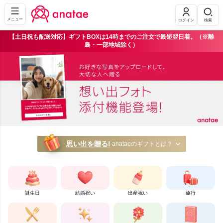
メニュー
ログイン
検索
【土日祝も配送対応】ギフトBOXは14時までのご注文で最短翌日着。（※離
島・一部地域除く）
モノではなく「体験」を贈る｜体験ギフト・カタログギフトのan
思い出を贈る!
anataeのギフトとは？
誕生日
結婚祝い
出産祝い
旅行