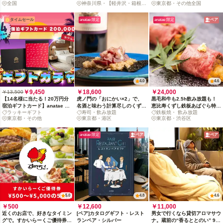
全国
神奈川県・【軽井沢・箱根・
東京都・その他全国
設〜
熱海】
タイムセール
anatae 限定
anatae 限定
ペア
4.0
4.6
￥9,450
￥18,600
￥24,000
￥13,500
【14名様に当たる！20万円分
虎ノ門の「おにかい×2」で、
黒毛和牛も2.5h飲み放題も！
宿泊ギフトカード】anatae ギ
名酒と味わう計算尽しのくずし
恵比寿くずし鉄板あばぐら特選
ラッキーギフト
寿司・飲み放題
鉄板焼・ 飲み放題
フトガチャ
鮨
ペアディナー
東京都・その他
東京都・港区
東京都・渋谷区
anatae 限定
ペア
ペア
5.0
4.8
4.6
￥500
￥12,600
￥11,000
近くのお店で、好きなタイミン
[ペア]カタログギフト・レスト
男女で行くなら貸切アロマサウ
グで。すかいらーくご優待券
ランペア・シルバー
ナ。蔵前の“香るととのい” 90