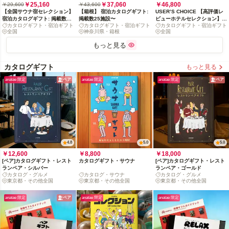
￥25,160
￥37,060
￥46,800
￥29,600
￥43,600
【全国サウナ宿セレクション】
【箱根】 宿泊カタログギフト:
USER’S CHOICE 【高評価レ
宿泊カタログギフト: 掲載数
掲載数25施設〜
ビューホテルセレクション】宿
カタログギフト・宿泊ギフト
カタログギフト・宿泊ギフト
カタログギフト・宿泊ギフト
500+施設〜
泊カタログギフト: 掲載数
全国
神奈川県・箱根
全国
500+施設〜
もっと見る
カタログギフト
もっと見る
anatae 限定
ペア
anatae 限定
anatae 限定
ペア
4.8
5.0
5.0
￥12,600
￥8,800
￥18,000
[ペア]カタログギフト・レスト
カタログギフト・サウナ
[ペア]カタログギフト・レスト
ランペア・シルバー
ランペア・ゴールド
カタログ・グルメ
カタログ・サウナ
カタログ・グルメ
東京都・その他全国
東京都・その他全国
東京都・その他全国
anatae 限定
ペア
anatae 限定
anatae 限定