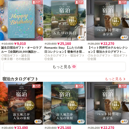
ペア
ペア
ペア
4.3
4.2
￥9,010
￥25,160
￥22,270
￥10,600
￥29,600
￥26,200
誕生日宿泊ギフト・オーロラブ
Romantic Stay 【ふたりの休
【ペット同伴可ホテルセレクシ
ルー【全国約18,000施設から
日コレクション】朝食付き宿泊
ョン】宿泊カタログギフト:
宿泊ギフト・誕生日
カタログギフト・宿泊ギフト
カタログギフト・宿泊ギフト
選べる】
カタログギフト: 掲載数900+施
140+施設〜
東京都・その他全国
全国
全国
設〜
もっと見る
宿泊カタログギフト
もっと見る
ペア
ペア
ペア
4.0
3.7
4.2
￥33,490
￥25,160
￥22,270
￥39,400
￥29,600
￥26,200