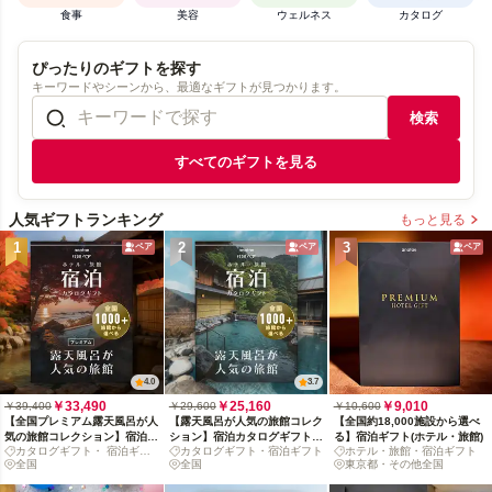
食事
美容
ウェルネス
カタログ
ぴったりのギフトを探す
キーワードやシーンから、最適なギフトが見つかります。
検索
すべてのギフトを見る
人気ギフトランキング
もっと見る
1
2
3
ペア
ペア
ペア
4.0
3.7
￥33,490
￥25,160
￥9,010
￥39,400
￥29,600
￥10,600
【全国プレミアム露天風呂が人
【露天風呂が人気の旅館コレク
【全国約18,000施設から選べ
気の旅館コレクション】宿泊カ
ション】宿泊カタログギフト:
る】宿泊ギフト(ホテル・旅館)
カタログギフト・ 宿泊ギフ
カタログギフト・宿泊ギフト
ホテル・旅館・宿泊ギフト
タログギフト: 掲載数1,000+施
掲載数1,000+施設〜
ト
全国
全国
東京都・その他全国
設〜