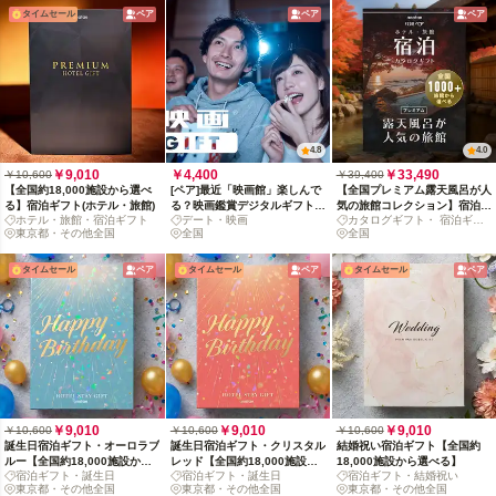
タイムセール
ペア
ペア
ペア
4.8
4.0
￥9,010
￥4,400
￥33,490
￥10,600
￥39,400
【全国約18,000施設から選べ
[ペア]最近「映画館」楽しんで
【全国プレミアム露天風呂が人
る】宿泊ギフト(ホテル・旅館)
る？映画鑑賞デジタルギフトで
気の旅館コレクション】宿泊カ
ホテル・旅館・宿泊ギフト
デート・映画
カタログギフト・ 宿泊ギフ
映画の没入体験を贈ろう
タログギフト: 掲載数1,000+施
東京都・その他全国
全国
ト
全国
設〜
タイムセール
ペア
タイムセール
ペア
タイムセール
ペア
￥9,010
￥9,010
￥9,010
￥10,600
￥10,600
￥10,600
誕生日宿泊ギフト・オーロラブ
誕生日宿泊ギフト・クリスタル
結婚祝い宿泊ギフト【全国約
ルー【全国約18,000施設から
レッド【全国約18,000施設か
18,000施設から選べる】
宿泊ギフト・誕生日
宿泊ギフト・誕生日
宿泊ギフト・結婚祝い
選べる】
ら選べる】
東京都・その他全国
東京都・その他全国
東京都・その他全国