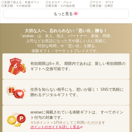
全国で使える・外食ギフト
カタログ・グルメ
アロマ・ サウナ
（全国約2,600店舗対象）
分
東京都・その他全国
東京都・その他全国
東京都・台東区
もっと見る
大切な人へ、忘れられない「思い出」贈る！
「anatae」は、友人、知人、パートナー、家族、同僚、
上司などお世話になった方や親しい人に気軽に
「特別な時間」や「思い出」を贈る、
体験ギフト・マーケットプレイスです。
有効期限は6ヶ月。 期限内であれば、新しい有効期限の
ギフトへ交換可能です。
住所を知らない相手にも、想いが届く！ SNSで気軽に
贈れるデジタルギフトです。
anataeに掲載されている体験ギフトは、 すべてポイン
ト付与の対象です。
※1ポイント＝1円分としてご利用いただけます
ポイントのガイドを詳しく見る