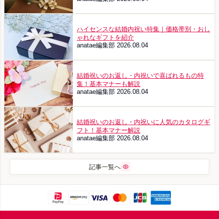
ハイセンスな結婚内祝い特集｜価格帯別・おし
ゃれなギフトを紹介
anatae編集部
2026.08.04
結婚祝いのお返し・内祝いで喜ばれるもの特
集！基本マナーも解説
anatae編集部
2026.08.04
結婚祝いのお返し・内祝いに人気のカタログギ
フト！基本マナー解説
anatae編集部
2026.08.04
記事一覧へ
Footer