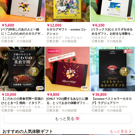
4.7
5.0
￥5,600
￥12,000
￥6,100
[ペア]仲良しのあの人と一緒
カタログギフト・anataeコレ
[リラックス]心とカラダをゆる
に！二人のためのカタログギフ
クション
めるギフト。お好きな体験を選
カタログ・ペア
カタログ・コレクション
カタログ・リラックス
ト
んで！
東京都・その他全国
東京都・その他全国
東京都・その他全国
anatae 限定
ペア
4.8
5.0
￥10,000
￥9,800
￥36,800
【こだわりの美食空間〜至福の
[ONLY YOU]愛するあなたに贈
【anataeベストセラーカタロ
ひととき〜】焼肉・イタリア
る、とっておきの体験ギフトコ
グ】ラグジュアリー
アラカルトチケット・カタロ
カタログ
カタログ・ベストセラー
ン・和食など、厳選39店舗か
レクション
グ
東京都・その他全国
東京都・その他全国
東京都・その他全国
ら選べるお食事券 10,000円
もっと見る
おすすめの人気体験ギフト
もっと見る