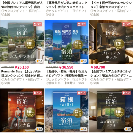
【全国プレミアム露天風呂が人
【露天風呂が人気の旅館コレク
【ペット同伴可ホテルセレクシ
気の旅館コレクション】宿泊カ
ション】宿泊カタログギフト:
ョン】宿泊カタログギフト:
カタログギフト・ 宿泊ギフ
カタログギフト・宿泊ギフト
カタログギフト・宿泊ギフト
タログギフト: 掲載数1,000+施
掲載数1,000+施設〜
140+施設〜
ト
全国
全国
全国
設〜
ペア
ペア
ペア
4.3
4.0
￥25,160
￥36,550
￥68,700
￥29,600
￥43,000
Romantic Stay 【ふたりの休
【軽井沢・箱根・熱海】宿泊カ
【全国プレミアムホテルコレク
日コレクション】朝食付き宿泊
タログギフト: 掲載数90施設〜
ション】宿泊カタログギフト:
カタログギフト・宿泊ギフト
カタログギフト・宿泊ギフト
カタログギフト・宿泊ギフト
カタログギフト: 掲載数900+施
掲載数170+施設〜
全国
神奈川県・【軽井沢・箱根・
全国
設〜
熱海】
ペア
ペア
ペア
3.3
4.3
5.0