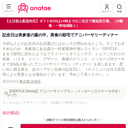
メニュー
ログイン
検索
【土日祝も配送対応】ギフトBOXは14時までのご注文で最短翌日着。（※離
島・一部地域除く）
記念日は表参道の森の中。美食の邸宅でアニバーサリーディナー
大切な人との記念日のお店選びにはセンスが問われるところ。そこでおす
すめなのが、表参道にある森の一軒家風地中海レストラン「GENTLE」。
まるで邸宅に訪れたようなプライベートダイニングで、シェフこだわりの
前菜、パスタ、メイン、デザート、食後のドリンク、メッセージ付ケーキ
まで全6品が揃ったアニバーサリープラン（ディナー）を楽しめます。思
い出に残る夜を、あのペアやご自身の記念日に。（※メニューは仕入状況
等により変更となる場合がございます。予めご了承ください。）
開催場所
東京都 渋谷区
【GENTLE Dining】アニバーサリープラン（メッセージ入りケーキ付き）
[ペア]
※こちらはペアチケットです。2名様でご利用ください。
合計
(税込)
体験ギフトの有効期限は購入から6ヶ月！