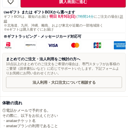
購入画面に進む
eギフト または ギフトBOXから選べます
明日 8月9日(日)
ギフトBOXは、最短のお届け
(
7時間14分
にご注文の場合)
詳
細
※北海道、九州、沖縄、離島、および東北や近畿の一部地域除く
※eギフトは購入後すぐにお届け
ギフトラッピング・メッセージカード対応可
まとめてのご注文・法人利用をご検討の方へ
10点以上のまとめてのご注文をご希望の場合は、専門スタッフがお客様の
ご要望（請求書払いなど）に応じてサポートいたします。下記フォームよ
りお気軽にお問い合わせください。
法人利用・大口注文について相談する
体験の流れ
①電話かメールで予約する。
その際に、以下をお伝えください
・anataeチケット名
・anataeプランの利用であること