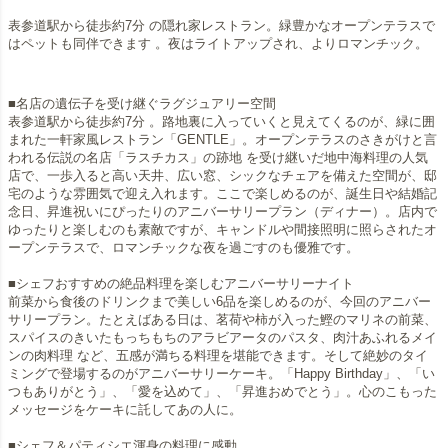
表参道駅から徒歩約7分 の隠れ家レストラン。緑豊かなオープンテラスで
はペットも同伴できます 。夜はライトアップされ、よりロマンチック。
■名店の遺伝子を受け継ぐラグジュアリー空間
表参道駅から徒歩約7分 。路地裏に入っていくと見えてくるのが、緑に囲
まれた一軒家風レストラン「GENTLE」。オープンテラスのさきがけと言
われる伝説の名店「ラスチカス」の跡地 を受け継いだ地中海料理の人気
店で、一歩入ると高い天井、広い窓、シックなチェアを備えた空間が、邸
宅のような雰囲気で迎え入れます。ここで楽しめるのが、誕生日や結婚記
念日、昇進祝いにぴったりのアニバーサリープラン（ディナー）。店内で
ゆったりと楽しむのも素敵ですが、キャンドルや間接照明に照らされたオ
ープンテラスで、ロマンチックな夜を過ごすのも優雅です。
■シェフおすすめの絶品料理を楽しむアニバーサリーナイト
前菜から食後のドリンクまで美しい6品を楽しめるのが、今回のアニバー
サリープラン。たとえばある日は、茗荷や柿が入った鰹のマリネの前菜、
スパイスのきいたもっちもちのアラビアータのパスタ、肉汁あふれるメイ
ンの肉料理 など、五感が満ちる料理を堪能できます。そして絶妙のタイ
ミングで登場するのがアニバーサリーケーキ。「Happy Birthday」、「い
つもありがとう」、「愛を込めて」、「昇進おめでとう」。心のこもった
メッセージをケーキに託してあの人に。
■シェフ＆パティシエ渾身の料理に感動