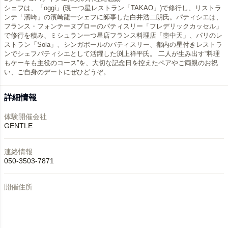
シェフは、「oggi」(現一つ星レストラン「TAKAO」)で修行し、リストラ
ンテ「濱崎」の濱崎龍一シェフに師事した白井浩二朗氏。パティシエは、
フランス・フォンテーヌブローのパティスリー「フレデリックカッセル」
で修行を積み、ミシュラン一つ星店フランス料理店「壺中天」、パリのレ
ストラン「Sola」、シンガポールのパティスリー、都内の星付きレストラ
ンでシェフパティシエとして活躍した渕上祥平氏。 二人が生み出す“料理
もケーキも主役のコース”を、大切な記念日を控えたペアやご両親のお祝
い、ご自身のデートにぜひどうぞ。
詳細情報
体験開催会社
GENTLE
連絡情報
050-3503-7871
開催住所