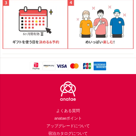
Footer
よくある質問
anataeポイント
アップグレードについて
宿泊カタログについて