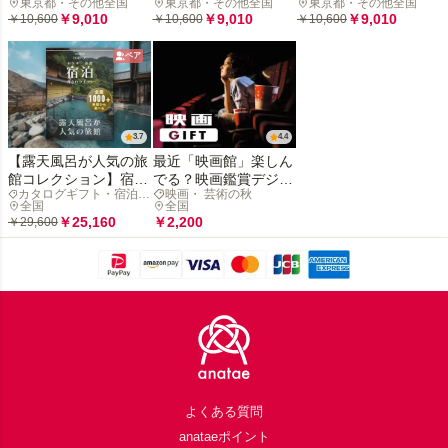
東京都・その他全国
東京都・その他全国
東京都・その他全国
る】
る】
￥9,010
￥9,010
￥9,010
￥10,600
￥10,600
￥10,600
ペア
3.7
4.4
【露天風呂が人気の旅
最近「映画館」楽しん
館コレクション】宿泊
でる？映画鑑賞デジタ
カタログギフト・宿泊ギ
映画・ 芸術の秋
カタログギフト: 掲載
ルギフトで映画の没入
フト
全国
全国
数1,000+施設〜
体験を贈ろう
￥25,160
￥2,200
￥29,600
Footer
よくある質問
anataeポイント