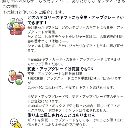
贈り主の気持ちがこもったギフトに、“あなたらしさ”をプラスできる
この機能。
その魅力と使い方をご紹介します。
どのカテゴリーのギフトにも変更・アップグレードが
できます！
受け取ったギフトは、どのカテゴリーのギフトにも変更・アッ
プグレードが可能。
たとえば、お食事チケットをレジャー体験に、温浴施設の利用
券を香水づくり体験に──。
ジャンルを問わず、自分にぴったりなギフトを自由に選び直せ
ます。
※anataeギフトカードへの変更・アップグレードはできませ
んのでご了承ください。
変更・アップグレードは何度でもOK
変更・アップグレードは回数無制限。
1回の変更・アップグレードにつき手数料が
100
円かかります
が、
気分や予定に合わせて、何度でもギフトを選び直せます。
※変更・アップグレード後、変更・アップグレード前のチケッ
トは無効になります。
※anataeギフトボックスで受け取った場合、新しいギフトボ
ックスやカード型ギフトチケットは再送されません。
贈り主に通知されることはありません
ギフトを変更・アップグレードをしても、そのことが贈り主に
伝わることはありませんのでご安心を。