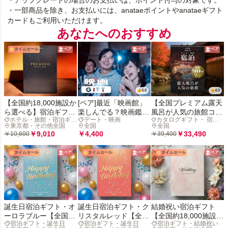
・アップグレードの場合のお支払いは、ポイント付与の対象です。
・一部商品を除き、お支払いには、anataeポイントやanataeギフト
カードもご利用いただけます。
あなたへのおすすめ
タイムセール
ペア
ペア
ペア
4.8
4.0
【全国約18,000施設か
[ペア]最近「映画館」
【全国プレミアム露天
ら選べる】宿泊ギフト
楽しんでる？映画鑑賞
風呂が人気の旅館コレ
ホテル・旅館・宿泊ギフ
デート・映画
カタログギフト・ 宿泊
(ホテル・旅館)
デジタルギフトで映画
クション】宿泊カタロ
ト
東京都・その他全国
全国
ギフト
全国
の没入体験を贈ろう
グギフト: 掲載数
￥9,010
￥4,400
￥33,490
￥10,600
￥39,400
1,000+施設〜
タイムセール
ペア
タイムセール
ペア
タイムセール
ペア
誕生日宿泊ギフト・オ
誕生日宿泊ギフト・ク
結婚祝い宿泊ギフト
ーロラブルー【全国約
リスタルレッド【全国
【全国約18,000施設か
宿泊ギフト・誕生日
宿泊ギフト・誕生日
宿泊ギフト・結婚祝い
18,000施設から選べ
約18,000施設から選べ
ら選べる】