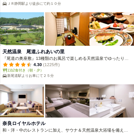
ＪＲ静岡駅より徒歩にて約１０分
天然温泉 尾道ふれあいの里
『尾道の奥座敷』13種類のお風呂で楽しめる天然温泉でゆったり日
ごろの疲れを癒して下さい。
4.30
(1225件)
1泊2食付き（朝・夕）
新尾道駅よりお車にて２５分
奈良ロイヤルホテル
和・洋・中のレストランに加え、サウナ＆天然温泉大浴場を備えた