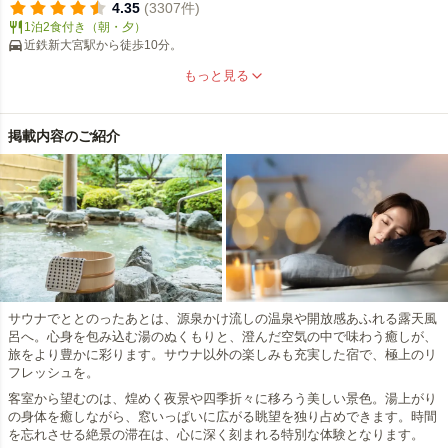
古都奈良にふさわしいクラシカルホテル
4.35
(3307件)
1泊2食付き（朝・夕）
近鉄新大宮駅から徒歩10分。
もっと見る
掲載内容のご紹介
サウナでととのったあとは、源泉かけ流しの温泉や開放感あふれる露天風
呂へ。心身を包み込む湯のぬくもりと、澄んだ空気の中で味わう癒しが、
旅をより豊かに彩ります。サウナ以外の楽しみも充実した宿で、極上のリ
フレッシュを。
客室から望むのは、煌めく夜景や四季折々に移ろう美しい景色。湯上がり
の身体を癒しながら、窓いっぱいに広がる眺望を独り占めできます。時間
を忘れさせる絶景の滞在は、心に深く刻まれる特別な体験となります。