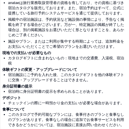
anataeは旅行業務取扱管理者の資格を有しており、その資格に基づき
宿泊カタログを販売しております。また、宿泊予約はすべて、公式に
提携している旅行予約システムサービスを通じて提供しております。
掲載中の宿泊施設は、予約状況など施設側の事情により、予告なく掲
載を終了する場合がございます。万が一、特定施設の掲載が終了した
場合は、別の掲載施設をお選びいただく形となりますことを、あらか
じめご了承ください。
施設やプラン、またはご利用が集中する時期によっては、追加料金を
お支払いいただくことでご希望のプランをお選びいただけます。
現地での支払いが必要なもの
カタログギフトに含まれないもの：現地までの交通費、入湯税、宿泊
税
体験ギフトの変更・アップグレードについて
宿泊施設にご予約を入れた後、このカタログギフトを他の体験ギフト
に交換・アップグレードすることはできません。
身分証明書の提示
宿泊時に身分証明書の提示を求められることがあります。
デポジット
チェックインの際に一時預かり金の支払いが必要な場合があります。
食事について
このカタログで予約可能なプランには、食事付きのプランと食事なし
のプランがあります。食事なしの場合に追加でお食事サービスを利用
できるかどうかについては、宿泊施設に直接お問い合わせください。