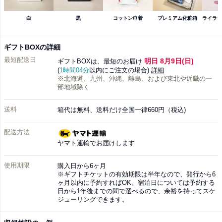
白
黒
コットン巾着
プレミアム化粧箱
ライラッ
ギフトBOXの詳細
最短配送日
明日 8月9日(日)
ギフトBOXは、最短のお届け
(
1時間04分
以内にご注文の場合)
詳細
※北海道、九州、沖縄、離島、および東北や近畿の一
部地域除く
送料
箱代は無料、送料だけ全国一律660円（税込)
配送方法
ヤマト運輸でお届けします
使用期限
購入日から6ヶ月
※ギフトチケットの有効期限は半年なので、発行から6
ヶ月以内に予約すればOK。宿泊日については予約する
日から1年後までの間で選べるので、余裕を持ってスケ
ジューリングできます。