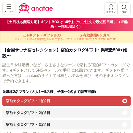
メニュー
ログイン
検索
【土日祝も配送対応】ギフトBOXは14時までのご注文で最短翌日着。（※離
島・一部地域除く）
eギフト・ギフトBOX
有効期限6ヶ月※
※チケットの有効期限は6か月ですが、宿泊日は最大1年先まで予約可能です。
【全国サウナ宿セレクション】宿泊カタログギフト: 掲載数500+施
設〜
誕生日や結婚祝いなど、さまざまなシーンで贈れる宿泊ギフトカタログで
す。eギフトとしてSNSやメールで手軽にお届けできます。ギフトを受け
取った方は、anataeのサイトで日程とホテルを選び、そのままオンライン
で予約できます。
基本2名プラン (大人1〜5名様、子供〜2名まで調整可能)
宿泊カタログギフト 1泊2日
宿泊カタログギフト 2泊3日
宿泊カタログギフト 3泊4日