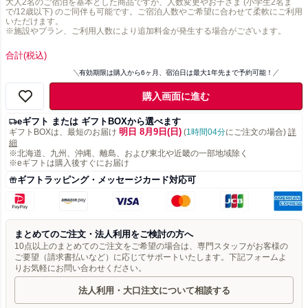
大人2名のご宿泊を基本とした商品ですが、人数変更やお子さま (小学生2名ま
で/12歳以下) のご同伴も可能です。ご宿泊人数やご希望に合わせて柔軟にご利用
いただけます。
※施設やプラン、ご利用人数により追加料金が発生する場合がございます。
合計
(税込)
有効期限は購入から6ヶ月、宿泊日は最大1年先まで予約可能！
購入画面に進む
eギフト または ギフトBOXから選べます
明日 8月9日(日)
ギフトBOXは、最短のお届け
(
1時間04分
にご注文の場合)
詳
細
※北海道、九州、沖縄、離島、および東北や近畿の一部地域除く
※eギフトは購入後すぐにお届け
ギフトラッピング・メッセージカード対応可
まとめてのご注文・法人利用をご検討の方へ
10点以上のまとめてのご注文をご希望の場合は、専門スタッフがお客様の
ご要望（請求書払いなど）に応じてサポートいたします。下記フォームよ
りお気軽にお問い合わせください。
法人利用・大口注文について相談する