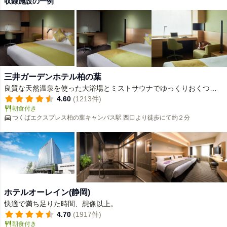
収録施設の一例
三井ガーデンホテル柏の葉
良質な天然温泉を使った大浴場とミストサウナでゆっくりおくつろ
ぎください
4.60
(1213件)
朝食付き
つくばエクスプレス柏の葉キャンパス駅 西口より徒歩にて約２分
ホテルオーレイン(静岡)
快適で満ち足りた時間、想像以上。
4.70
(1917件)
朝食付き