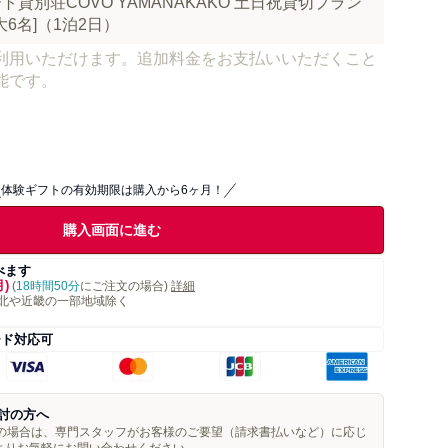
貸別荘COVO YAMANAKAKO 土日祝貸切プラン
6名]（1泊2日）
利用いただけます。追加料金をお支払いいただくこと
能です。
体験ギフトの有効期限は購入から6ヶ月！
購入画面に進む
べます
月)
(
18時間50分
にご注文の場合)
詳細
北や近畿の一部地域除く
ード対応可
討の方へ
望の場合は、専門スタッフがお客様のご要望（請求書払いなど）に応じ