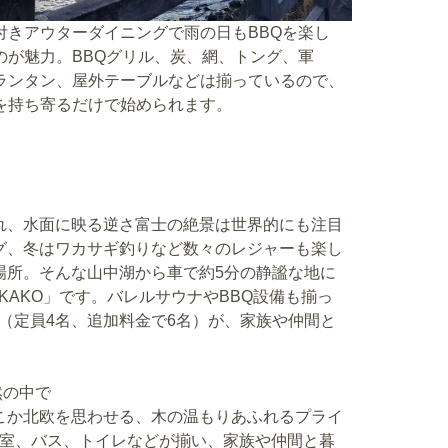
付きアウターダイニングで雨の日もBBQを楽し
のが魅力。BBQグリル、炭、網、トング、軍
ランタン、屋外テーブルなどは揃っているので、
を持ち寄るだけで始められます。
れ、水面に映る逆さ富士の絶景は世界的にも注目
グ、冬はワカサギ釣りなど数々のレジャーも楽し
場所。そんな山中湖から車で約5分の静謐な地に
AKAKO」です。バレルサウナやBBQ設備も揃っ
（定員4名、追加料金で6名）が、家族や仲間と
然の中で
こか北欧を思わせる、木の温もりあふれるプライ
、洋室、バス、トイレなどが揃い、家族や仲間と暮