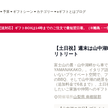
予算
ギフトシーン
カテゴリー
eギフトとは
ブログ
配送対応】ギフトBOXは14時までのご注文で最短翌日着。（※離島・一
【土日祝】週末は山中湖
リトリート
富士山の麓・山中湖畔から車で
YAMANAKAKO」。イタリ
いないプライベート空間で、フ
のBBQ、そして山中湖の絶景
（追加料金で6名まで）、土日
開催場所
山梨県 南都留郡