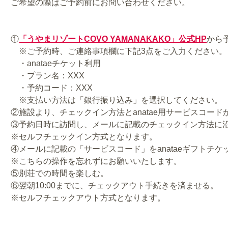
ご希望の際はご予約前にお問い合わせください。
①
「うやまリゾートCOVO YAMANAKAKO」公式HP
から
※ご予約時、ご連絡事項欄に下記3点をご入力ください。
・anataeチケット利用
・プラン名：XXX
・予約コード：XXX
※支払い方法は「銀行振り込み」を選択してください。
②施設より、チェックイン方法とanatae用サービスコー
③予約日時に訪問し、メールに記載のチェックイン方法に
※セルフチェックイン方式となります。
④メールに記載の「サービスコード」をanataeギフトチ
※こちらの操作を忘れずにお願いいたします。
⑤別荘での時間を楽しむ。
⑥翌朝10:00までに、チェックアウト手続きを済ませる。
※セルフチェックアウト方式となります。