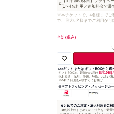
【山中湖の休日】プライベート
[1〜4名利用／追加料金で最大
※本チケットで、4名様までご
で、最大6名様までご利用が可
合計
(税込)
eギフト または ギフトBOXから選
8月10日(
ギフトBOXは、最短のお届け
※北海道、九州、沖縄、離島、および東
※eギフトは購入後すぐにお届け
ギフトラッピング・メッセージカ
まとめてのご注文・法人利用をご検
10点以上のまとめてのご注文をご希