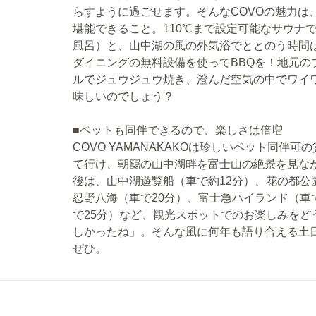
らすように過ごせます。そんなCOVOの魅力は
堪能できること。110℃まで設定可能なサウナ
風呂）と、山中湖の風の外気浴でととのう時間
ダイニングの無料設備を使ってBBQを！地元
ルでジュウジュウ焼き、澄んだ空気の中でワイ
味しいのでしょう？
■ペットも同伴できるので、楽しさは倍増
COVO YAMANAKAKOは珍しいペット同
て行け、朝靄の山中湖畔を富士山の絶景を見な
後は、山中湖遊覧船（車で約12分）、花の都公
忍野八海（車で20分）、富士急ハイランド（車
で25分）など、観光スポットでのお楽しみを
しかったね」。そんな風に何年も語り合える土