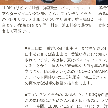
1LDK（リビング11畳、洋室8畳、バス、トイレ）＋
屋根
アウターダイニング14畳。さらにフィンランド発祥
める
のバレルサウナと水風呂がついています。駐車場は2
手、
台まで。宿泊は4名まで同一料金、追加料金で最大6
食材
名まで可能です。
■富士山に一番近い湖「山中湖」まで車で約5分
山中湖と言えば富士山に一番近い湖として知ら
されています。春は桜、夏はバスフィッシュン
めることから、国内外の観光客の人気を集める
立つのが、隠れ家という名の「COVO YAMAN
た、ペット同伴OKの土日祝限定一泊二日ステイ
の爽やかな湖畔の物語を描き出します。
■フィンランド発祥のバレルサウナとBBQを自
森の隠れ家に足を踏み入れると広がるのは、ど
ベート空間。1LDK（41.5㎡）に、リビング