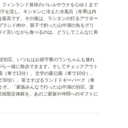
、フィンランド発祥のバレルサウナを心ゆくまで
で汗を流し、キンキンに冷えた水風呂（冬季は内
は最高です。その後は、ランタンの灯るアウター
のブランド肉や、親子で釣った山中湖の魚をグリ
ワイ言いながら食べるのは、どうしてこんなに美
伴可の貸別荘。いつもはお留守番のワンちゃんも連れ
がら一緒に散歩できます。そしてチェックアウト
園（車で13分）、文学の森公園（車で10分）、
で30分）、富士すばるランドドギーパーク（車
どうぞ。「家族みんなで行った山中湖の別荘、楽
日祝限定体験を、あのご家族や仲間へのギフトに