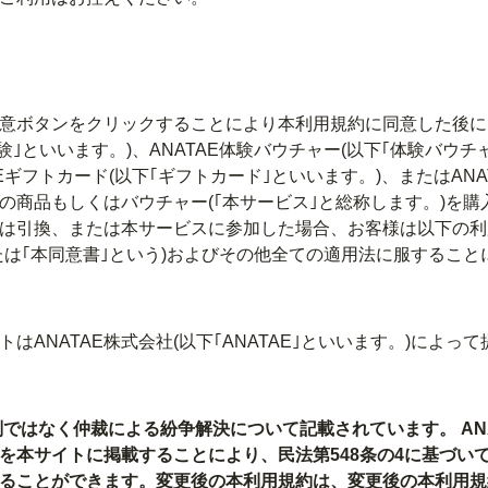
意ボタンをクリックすることにより本利用規約に同意した後に
体験｣といいます。)、ANATAE体験バウチャー(以下｢体験バウチ
AEギフトカード(以下｢ギフトカード｣といいます。)、またはANA
の商品もしくはバウチャー(｢本サービス｣と総称します。)を購
は引換、または本サービスに参加した場合、お客様は以下の利
または｢本同意書｣という)およびその他全ての適用法に服すること
はANATAE株式会社(以下｢ANATAE｣といいます。)によって
判ではなく仲裁による紛争解決について記載されています。 ANA
を本サイトに掲載することにより、民法第548条の4に基づい
ることができます。変更後の本利用規約は、変更後の本利用規