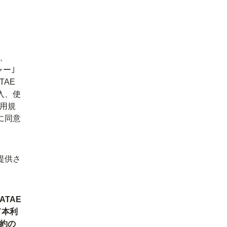
、
ャー｣
TAE
入、使
用規
に同意
提供さ
TAE
て本利
約の