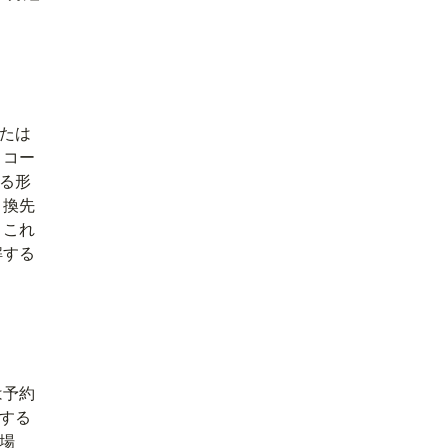
または
トコー
る形
引換先
、これ
解する
は予約
する
場