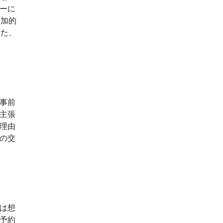
シーに
追加的
また、
事前
る主張
の理由
の交
は想
予約