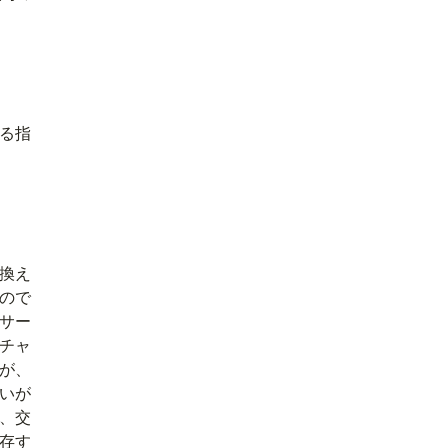
る指
換え
ので
サー
チャ
が、
いが
、交
存す