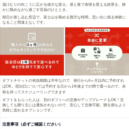
湯けむりの向こうに広がる雄大な富士。昼と夜で表情を変える絶景を、静
かに眺めながら過ごす至福のひととき。
朝日が差し込む窓辺で、富士山を眺める贅沢な時間。思い出に残る体験に
なること間違えなしです。
ギフトチケットの有効期限は半年なので、発行から6ヶ月以内に予約すれ
ばOK。宿泊日については予約する日から1年後までの間で選べるので、余
裕を持ってスケジューリングできます
ギフトをもらった人は、別のギフトへの交換やアップグレードもOK！交
換しても贈り主には通知されないので、安心して交換可能。贈る側もより
気軽に送れるオプションです。
注意事項（必ずご確認ください）