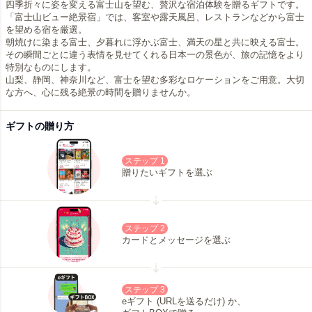
四季折々に姿を変える富士山を望む、贅沢な宿泊体験を贈るギフトです。
「富士山ビュー絶景宿」では、客室や露天風呂、レストランなどから富士
を望める宿を厳選。
朝焼けに染まる富士、夕暮れに浮かぶ富士、満天の星と共に映える富士。
その瞬間ごとに違う表情を見せてくれる日本一の景色が、旅の記憶をより
特別なものにします。
山梨、静岡、神奈川など、富士を望む多彩なロケーションをご用意。大切
な方へ、心に残る絶景の時間を贈りませんか。
ギフトの贈り方
ステップ 1
贈りたいギフトを選ぶ
ステップ 2
カードとメッセージを選ぶ
ステップ 3
eギフト (URLを送るだけ) か、