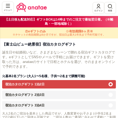
メニュー
ログイン
検索
【土日祝も配送対応】ギフトBOXは14時までのご注文で最短翌日着。（※離
島・一部地域除く）
eギフトのみ
有効期限6ヶ月※
※チケットの有効期限は6か月ですが、宿泊日は最大1年先まで予約可能です。
【富士山ビュー絶景宿】宿泊カタログギフト
誕生日や結婚祝いなど、さまざまなシーンで贈れる宿泊ギフトカタログで
す。eギフトとしてSNSやメールで手軽にお届けできます。ギフトを受け
取った方は、anataeのサイトで日程とホテルを選び、そのままオンライン
で予約できます。
基本2名プラン (大人1〜5名様、子供〜2名まで調整可能)
宿泊カタログギフト 1泊2日
宿泊カタログギフト 2泊3日
宿泊カタログギフト 3泊4日
大人2名のご宿泊を基本とした商品ですが、人数変更やお子さま (小学生2名ま
で/12歳以下) のご同伴も可能です。ご宿泊人数やご希望に合わせて柔軟にご利用