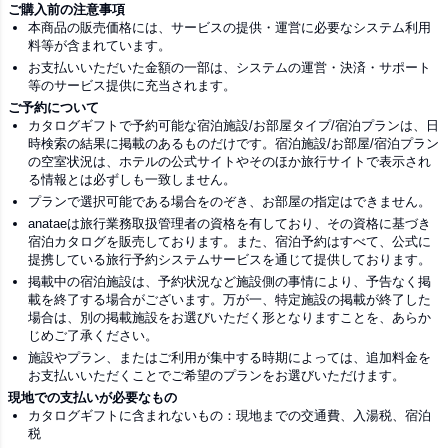
ご購入前の注意事項
本商品の販売価格には、サービスの提供・運営に必要なシステム利用
料等が含まれています。
お支払いいただいた金額の一部は、システムの運営・決済・サポート
等のサービス提供に充当されます。
ご予約について
カタログギフトで予約可能な宿泊施設/お部屋タイプ/宿泊プランは、日
時検索の結果に掲載のあるものだけです。宿泊施設/お部屋/宿泊プラン
の空室状況は、ホテルの公式サイトやそのほか旅行サイトで表示され
る情報とは必ずしも一致しません。
プランで選択可能である場合をのぞき、お部屋の指定はできません。
anataeは旅行業務取扱管理者の資格を有しており、その資格に基づき
宿泊カタログを販売しております。また、宿泊予約はすべて、公式に
提携している旅行予約システムサービスを通じて提供しております。
掲載中の宿泊施設は、予約状況など施設側の事情により、予告なく掲
載を終了する場合がございます。万が一、特定施設の掲載が終了した
場合は、別の掲載施設をお選びいただく形となりますことを、あらか
じめご了承ください。
施設やプラン、またはご利用が集中する時期によっては、追加料金を
お支払いいただくことでご希望のプランをお選びいただけます。
現地での支払いが必要なもの
カタログギフトに含まれないもの：現地までの交通費、入湯税、宿泊
税