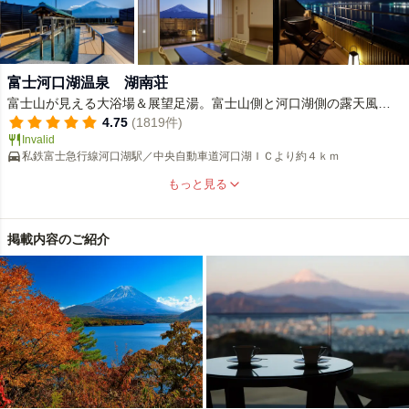
富士河口湖温泉 湖南荘
富士山が見える大浴場＆展望足湯。富士山側と河口湖側の露天風呂
付や豊富な部屋タイプ。ご夕食はお部屋で。
4.75
(1819件)
Invalid
私鉄富士急行線河口湖駅／中央自動車道河口湖ＩＣより約４ｋｍ
もっと見る
掲載内容のご紹介