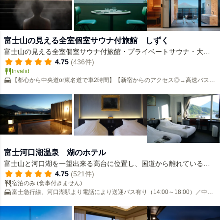
富士山の見える全室個室サウナ付旅館 しずく
富士山の見える全室個室サウナ付旅館・プライベートサウナ・大浴
場にもサウナ・富士山の麓でサウナ
4.75
(436件)
Invalid
【都心から中央道or東名道で車2時間】【新宿からのアクセス◎→高速バス：
バスタ新宿→山中局入口徒歩5秒】
富士河口湖温泉 湖のホテル
富士山と河口湖を一望出来る高台に位置し、国道から離れているの
で静かな環境です。
4.75
(521件)
宿泊のみ (食事付きません)
富士急行線、河口湖駅より電話により送迎バス有り（14:00～18:00）／中央
自動車道河口湖ＩＣより10分