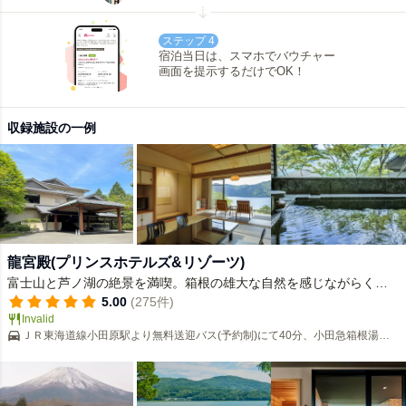
ステップ 4
宿泊当日は、スマホでバウチャー
画面を提示するだけでOK！
収録施設の一例
龍宮殿(プリンスホテルズ&リゾーツ)
富士山と芦ノ湖の絶景を満喫。箱根の雄大な自然を感じながらくつ
ろぎのひとときをお過ごしください。
5.00
(275件)
Invalid
ＪＲ東海道線小田原駅より無料送迎バス(予約制)にて40分、小田急箱根湯本
駅よりタクシーで30分