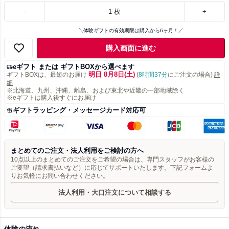
-
1
枚
+
体験ギフトの有効期限は購入から6ヶ月！
購入画面に進む
eギフト または ギフトBOXから選べます
明日 8月8日(土)
ギフトBOXは、最短のお届け
(
8時間37分
にご注文の場合)
詳
細
※北海道、九州、沖縄、離島、および東北や近畿の一部地域除く
※eギフトは購入後すぐにお届け
ギフトラッピング・メッセージカード対応可
まとめてのご注文・法人利用をご検討の方へ
10点以上のまとめてのご注文をご希望の場合は、専門スタッフがお客様の
ご要望（請求書払いなど）に応じてサポートいたします。下記フォームよ
りお気軽にお問い合わせください。
法人利用・大口注文について相談する