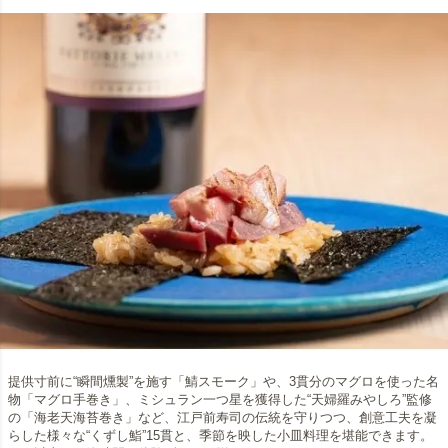
提供寸前に“瞬間燻製”を施す「鯖スモーク」や、3貫分のマグロを使った名
物「マグロ手巻き」、ミシュラン一つ星を獲得した“天婦羅みやしろ”監修
の「海老天海苔巻き」など、江戸前寿司の伝統を守りつつ、創意工夫を凝
らした様々な“くずし鮨”15貫と、季節を映した小皿料理を堪能できます。