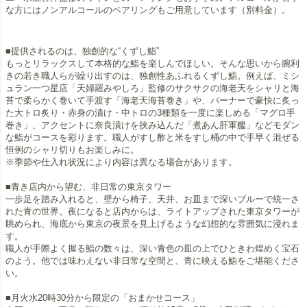
な方にはノンアルコールのペアリングもご用意しています（別料金）。
■提供されるのは、独創的な“くずし鮨”
もっとリラックスして本格的な鮨を楽しんでほしい。そんな思いから腕利
きの若き職人らが繰り出すのは、独創性あふれるくずし鮨。例えば、ミシ
ュラン一つ星店「天婦羅みやしろ」監修のサクサクの海老天をシャリと海
苔で柔らかく巻いて手渡す「海老天海苔巻き」や、バーナーで豪快に炙っ
た大トロ炙り・赤身の漬け・中トロの3種類を一度に楽しめる「マグロ手
巻き」、アクセントに奈良漬けを挟み込んだ「煮あん肝軍艦」などモダン
な鮨がコースを彩ります。職人がすし酢と米をすし桶の中で手早く混ぜる
恒例のシャリ切りもお楽しみに。
※季節や仕入れ状況により内容は異なる場合があります。
■青き店内から望む、非日常の東京タワー
一歩足を踏み入れると、壁から椅子、天井、お皿まで深いブルーで統一さ
れた青の世界。夜になると店内からは、ライトアップされた東京タワーが
眺められ、海底から東京の夜景を見上げるような幻想的な雰囲気に浸れま
す。
職人が手際よく握る鮨の数々は、深い青色の皿の上でひときわ煌めく宝石
のよう。他では味わえない非日常な空間と、青に映える鮨をご堪能くださ
い。
■月火水20時30分から限定の「おまかせコース」