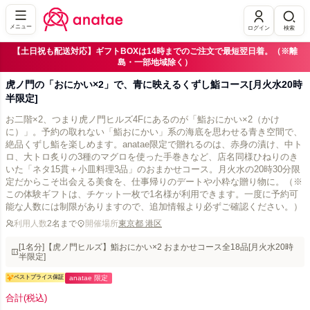
メニュー
ログイン
検索
【土日祝も配送対応】ギフトBOXは14時までのご注文で最短翌日着。（※離
島・一部地域除く）
虎ノ門の「おにかい×2」で、青に映えるくずし鮨コース[月火水20時
半限定]
お二階×2、つまり虎ノ門ヒルズ4Fにあるのが「鮨おにかい×2（かけ
に）」。予約の取れない「鮨おにかい」系の海底を思わせる青き空間で、
絶品くずし鮨を楽しめます。anatae限定で贈れるのは、赤身の漬け、中ト
ロ、大トロ炙りの3種のマグロを使った手巻きなど、店名同様ひねりのき
いた「ネタ15貫＋小皿料理3品」のおまかせコース。月火水の20時30分限
定だからこそ出会える美食を、仕事帰りのデートや小粋な贈り物に。（※
この体験ギフトは、チケット一枚で1名様が利用できます。一度に予約可
能な人数には制限がありますので、追加情報より必ずご確認ください。）
利用人数
2名まで
開催場所
東京都 港区
[1名分]【虎ノ門ヒルズ】鮨おにかい×2 おまかせコース全18品[月火水20時
半限定]
ベストプライス保証
anatae 限定
合計
(税込)