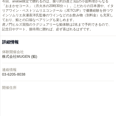
今回、anatae限定で贈れるのは、握り約15貫と3品の小皿料理からなる
「おまかせコース」（月火水の20時30分～）。こだわりの日本酒や、イタ
リアワイン・ベストソムリエコンクール（JETCUP）で優勝経験を持つワ
インソムリエ永瀬喜洋氏監修のワインなどのお飲み物（別料金）も充実し
ており、鮨との口福なペアリングも楽しめます。
虎ノ門ヒルズ屈指のラグジュアリーな鮨体験は2名まで予約できるので、
記念日やデート、接待用に贈れば、必ず喜ばれるはずです。
詳細情報
体験開催会社
株式会社MUGEN (鮨)
連絡情報
03-6205-8038
開催住所