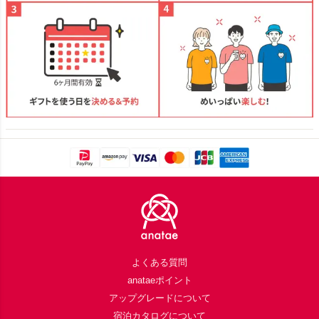
Footer
よくある質問
anataeポイント
アップグレードについて
宿泊カタログについて