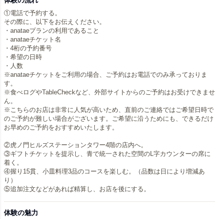
体験の流れ
①電話で予約する。
その際に、以下をお伝えください。
・anataeプランの利用であること
・anataeチケット名
・4桁の予約番号
・希望の日時
・人数
※anataeチケットをご利用の場合、ご予約はお電話でのみ承っておりま
す。
※食べログやTableCheckなど、外部サイトからのご予約はお受けできませ
ん。
※こちらのお店は非常に人気が高いため、直前のご連絡ではご希望日時で
のご予約が難しい場合がございます。ご希望に沿うためにも、できるだけ
お早めのご予約をおすすめいたします。
②虎ノ門ヒルズステーションタワー4階の店内へ。
③ギフトチケットを提示し、青で統一された空間のL字カウンターの席に
着く。
④握り15貫、小皿料理3品のコースを楽しむ。（品数は日により増減あ
り）
⑤追加注文などがあれば精算し、お店を後にする。
体験の魅力