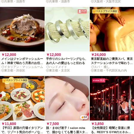
兵庫県・淡路市
兵庫県・淡路市
大阪府・大阪市北区
を愉しむ
（1ドリンク付）
ペア
ベストプライス保証
￥12,000
￥12,000
￥24,000
メインはジャンボマッシュルー
手作りのシルバーリングなら、
東京駅直結のご褒美スパ。東京
ム！神泉で味わう月夜のお任せ
あの人への愛はもっと伝わる
ステーションホテルで味わう、
イタリアン・マッシュルーム
ハンドメイド
スパ・ 癒し
コース
癒しのサウナ×エステ体験
東京都・渋谷区
東京都・文京区
東京都・千代田区丸の内
ベストプライス保証
anatae 限定
5.0
￥11,600
￥7,500
￥3,850
【平日】原宿の穴場イタリアン
脱・まゆげ迷子！salon mita
【女性限定】暗闇と音楽に浸
で、リゾート気分のボーノな宴
で、描かなくても整う眉スタイ
る、REDY’S GYMのエネルギ