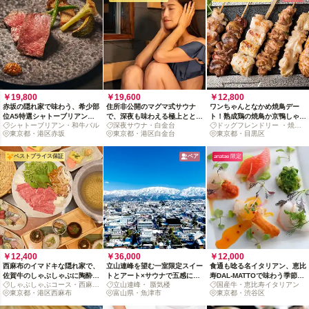
￥19,800
￥19,600
￥12,800
赤坂の隠れ家で味わう、希少部
住所非公開のマグマ式サウナ
ワンちゃんとなかめ焼鳥デー
位A5特選シャトーブリアンと
で、深夜も味わえる極上ととの
ト！熟成鶏の焼鳥か京鴨しゃぶ
シャトーブリアン・和牛バル
深夜サウナ・白金台
ドッグフレンドリー ・焼き
旬の美食が織りなす贅沢ディナ
い体験（1〜2名）
で迷う幸せ【金土除く】
東京都・港区赤坂
東京都・港区白金台
鳥
東京都・目黒区
ー体験
ベストプライス保証
ペア
anatae 限定
￥12,400
￥36,000
￥12,000
西麻布のイマドキな隠れ家で、
立山連峰を望む一室限定スイー
食通も唸る名イタリアン、恵比
佐賀牛のしゃぶしゃぶに陶酔す
トとアート×サウナで五感に響
寿DAL-MATTOで味わう季節の
しゃぶしゃぶコース・西麻布
立山連峰・ 蜃気楼
国産牛・恵比寿イタリアン
るひと夜（2名〜）
く体験を。富山・グランミラー
お任せディナーコース
ディナー
東京都・港区西麻布
富山県・魚津市
東京都・渋谷区
ジュ 宿泊プラン