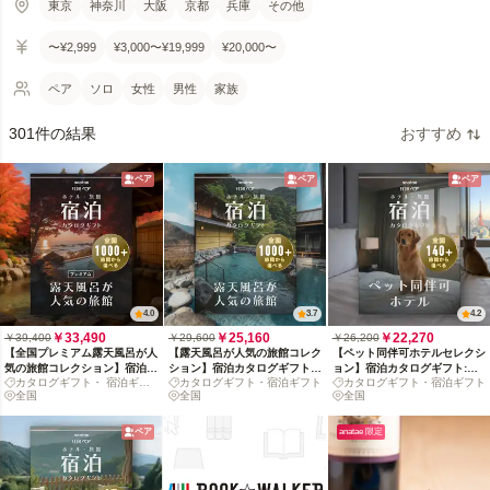
東京
神奈川
大阪
京都
兵庫
その他
〜¥2,999
¥3,000〜¥19,999
¥20,000〜
ペア
ソロ
女性
男性
家族
301件の結果
おすすめ
ペア
ペア
ペア
4.0
3.7
4.2
￥33,490
￥25,160
￥22,270
￥39,400
￥29,600
￥26,200
【全国プレミアム露天風呂が人
【露天風呂が人気の旅館コレク
【ペット同伴可ホテルセレクシ
気の旅館コレクション】宿泊カ
ション】宿泊カタログギフト:
ョン】宿泊カタログギフト:
カタログギフト・ 宿泊ギフ
カタログギフト・宿泊ギフト
カタログギフト・宿泊ギフト
タログギフト: 掲載数1,000+施
掲載数1,000+施設〜
140+施設〜
ト
全国
全国
全国
設〜
ペア
anatae 限定