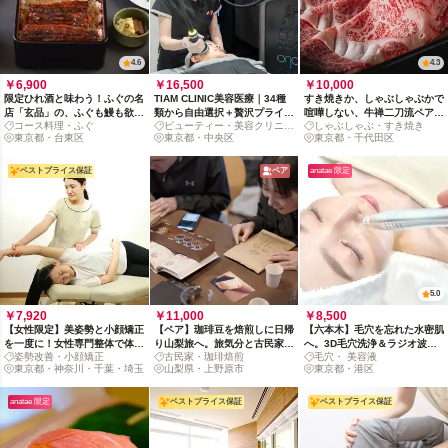
4.6
4.3
￥6,900
￥16,500
￥10,000
限定ひれ酒と味わう！ふぐの名
TIAM CLINIC美容医療｜34種
すき焼きか、しゃぶしゃぶかで
店「玄品」の、ふぐも鰻も欲張
類から自由選択＋贅沢プライベ
喧嘩しない、牛禅二刀流ペアコ
コース料理・ふぐ
ビューティー・美容クリニッ
しゃぶしゃぶ・すき焼き
りコース
ート時間
ース
東京都・台東区
ク
東京都・中央区
東京都・千代田区
ベストプライス保証
ペア
anatae 限定
5.0
￥7,920
￥11,000
￥8,500
【女性限定】美姿勢と小顔矯正
【ペア】珈琲豆を焙煎しに日帰
【六本木】毛穴を忘れた水密肌
を一度に！女性専門整体で体も
り山梨旅へ。旅気分と古民家を
へ。3D毛穴洗浄＆ラジオ波美
姿勢改善・小顔矯正
古民家・珈琲焙煎
毛穴・ 美容液
顔もトータルケア
味わう幸せ時間
容液導入エステ
東京都・神奈川・千葉・埼玉
山梨県・上野原市
東京都・港区
anatae 限定
ベストプライス保証
ベストプライス保証