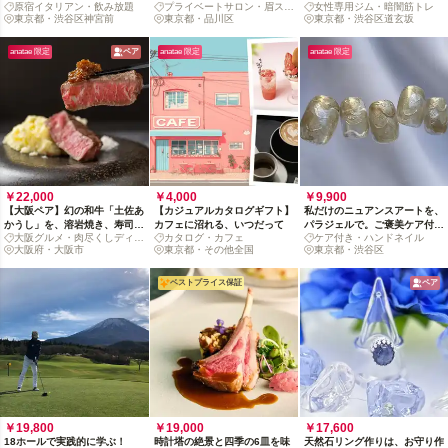
原宿イタリアン・飲み放題
プライベートサロン・眉スタ
女性専用ジム・暗闇筋トレ
（2名〜／飲み放題付）
リング
ッシュな筋トレ時間
東京都・渋谷区神宮前
イリング
東京都・品川区
東京都・渋谷区道玄坂
anatae 限定
ペア
anatae 限定
anatae 限定
￥22,000
￥4,000
￥9,900
【大阪ペア】幻の和牛「土佐あ
【カジュアルカタログギフト】
私だけのニュアンスアートを、
かうし」を、溶岩焼き、寿司、
カフェに沼れる、いつだって
パラジェルで。ご褒美ケア付ネ
大阪グルメ・肉尽くしディナ
カタログ・カフェ
ケア付き・ハンドネイル
パスタで味わう上等ディナー
イル体験
ー
大阪府・大阪市
東京都・その他全国
東京都・渋谷区
*1名様/3名様以上は別ページあ
り
ベストプライス保証
ペア
￥19,800
￥19,000
￥17,600
18ホールで実践的に学ぶ！
時計塔の絶景と四季の6皿を味
天然石リング作りは、お守り作