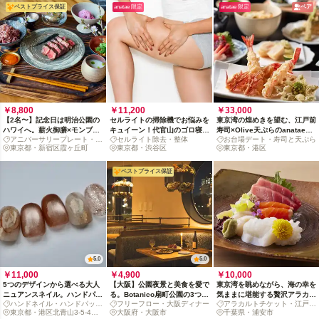
ベストプライス保証
anatae 限定
anatae 限定
ペア
￥8,800
￥11,200
￥33,000
【2名〜】記念日は明治公園の
セルライトの掃除機でお悩みを
東京湾の煌めきを望む、江戸前
ハワイへ。薪火御膳×モンブラ
キュイーン！代官山のゴロ寝エ
寿司×Olive天ぷらのanatae限
アニバーサリープレート・ラ
セルライト除去・整体
お台場デート・寿司と天ぷら
ンでお祝いサプライズ
ステ体験
定コース
ンチコース
東京都・新宿区霞ヶ丘町
東京都・渋谷区
東京都・港区
ベストプライス保証
5.0
5.0
￥11,000
￥4,900
￥10,000
5つのデザインから選べる大人
【大阪】公園夜景と美食を愛で
東京湾を眺めながら、海の幸を
ニュアンスネイル。ハンドパッ
る。Botanico扇町公園の3つの
気ままに堪能する贅沢アラカル
ハンドネイル・ハンドパック
フリーフロー・大阪ディナー
アラカルトチケット・江戸前
ク付きのご褒美体験を銀座・青
ディナーコース
ト体験
付
東京都・港区北青山3-5-4
大阪府・大阪市
寿司
千葉県・浦安市
山で