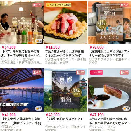
ペア
ベストプライス保証
ペア
5.0
￥54,000
￥11,000
￥78,000
【ペア】湯河原でお籠りの贅
二度の驚きが待つ、浅草橋 鮨
【家族連れによりそう宿】ファ
沢。すべてが満ちるオールイン
うらおにかいのドリンク付"く
ミリー宿泊カタログギフト
ビュッフェ・ 贅沢時間
おまかせ寿司コース・浅草橋
カタログギフト・宿泊ギフト
クルーシブ紀行
ずし鮨"コース（時間指定あ
神奈川県・足柄下郡湯河原町
東京都・台東区
全国
り）
鍛冶屋
ペア
ペア
anatae 限定
ペア
3.7
5.0
￥41,000
￥42,000
￥47,190
【東京豊洲 万葉倶楽部】宿泊
【京都】宿泊カタログギフト
あの人と四季を味わう旅に出
ギフト [朝食ビュッフェ付き]
る。夜の皇居濠のあてなるフレ
宿泊ギフト
カタログギフト・宿泊ギフト
フレンチ・ ワイン
ンチディナー
東京都・豊洲
京都府・
東京都・千代田区