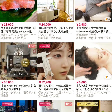
5.0
5.0
￥18,000
￥24,000
￥1,980
やま幸直送のマグロに感動！荻
休日のご褒美に。ヒルトン東京
【初回限定】女性専門整体
窪「寿司 周辰」のコスパ最強
お台場で、サウナ入り放題×エ
POWWOWでお試し体験！美
寿司コース・記念日ディナー
スパ・ 癒し
初回限定・駅近
おまかせコース
ステの極上体験を
脚・骨盤・猫背・小顔から選べ
東京都・杉並区荻窪
東京都・港区台場
東京都・神奈川・千葉・埼玉
る体メンテナンス
ペア
anatae 限定
5.0
￥66,000
￥12,900
￥6,000
【日本のクラシックホテル】宿
眉もまつ毛も、一気に垢抜け
【六本木】今だけ自分を頑張ら
泊カタログギフト
る！黄金比率で目元大変身フル
ない、“とろける”脳感ドライヘ
カタログギフト・宿泊ギフト
まつげパーマ・眉スタイリン
ヘッドスパ・リラクゼーショ
コース
ッドアロマスパ
全国
グ
東京都・渋谷区
ン
東京都・港区
anatae 限定
anatae 限定
ペア
ベストプライス保証