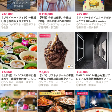
￥60,000
￥110,000
￥22,000
【プライベートヴィラ】一棟貸
【平日】午前は仕事、午後は
【リトリートタイム｜ペアボデ
し宿｜宿泊カタログギフト
BBQ。伊豆の海辺の6LDK別荘
ィケア】OZmall × anatae
カタログギフト・宿泊ギフト
180インチプロジェクター・
OZmall・ペアボディケア
で企業合宿や家族旅を。
presents カタログギフト
全国
BBQ
静岡県・賀茂郡
東京都・都内各所
ペア
anatae 限定
3.0
￥5,960
￥2,000
￥33,000
【土日祝】スパイスの香りに包
【ソロ】ソフトクリームの常識
TIAM CLINIC 34種から選ぶプ
まれて、南国美食の旅へ。シン
が覆る！情熱の国の限定スイー
レミアム美容医療体験ギフト
シンガポール料理・週末ラン
ソフトクリーム・チョコレー
ビューティー・美容クリニッ
ガポール・ランチブッフェ
ツセット
～新しい自分に出会う上質な時
チブッフェ
東京都・港区
ト
東京都・渋谷区
ク
東京都・中央区
間～
ペア
ベストプライス保証
ペア
anatae 限定