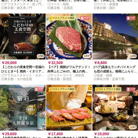
選ぶ。アンダーズ 東京でとき
の神器”を味わう、日常の最高
屋」で仲良しと“旬を味わう”お
アフタヌーンティ・虎ノ門ヒ
コース・焼鳥
コース・居酒屋
めきのヌン活を
峰 *3名様以上は別ページあり
任せコース
ルズ
東京都・港区虎ノ門
東京都 ・目黒区
東京都・港区
ベストプライス保証
ペア
ペア
5.0
5.0
4.5
￥20,000
￥32,500
￥8,800
【こだわりの美食空間〜至福の
【ペア】焼師がフルアテンド！
[ペア]温泉もランチバイキング
ひととき〜】焼肉・イタリア
肉亭ふたごikiの、極上の肉を
も恋の成就も。箱根にふらり日
アラカルトチケット・カタロ
ディナーコース・肉割烹
温泉・箱根
ン・和食など、厳選39店舗か
味わう「活コース」
帰りデート旅[土日祝限定]
グ
東京都・その他全国
東京都・新宿区
神奈川県・足柄下郡
ら選べるお食事券 20,000円
ペア
ベストプライス保証
ベストプライス保証
ペア
4.7
￥29,600
￥17,400
￥10,000