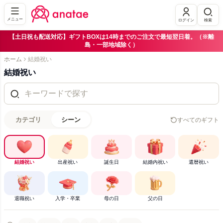
メニュー
ログイン
検索
【土日祝も配送対応】ギフトBOXは14時までのご注文で最短翌日着。（※離
島・一部地域除く）
ホーム
結婚祝い
結婚祝い
カテゴリ
シーン
すべてのギフト
結婚祝い
出産祝い
誕生日
結婚内祝い
還暦祝い
退職祝い
入学・卒業
母の日
父の日