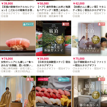
￥39,900
￥58,080
￥42,000
【至福の朝食付ホテルセレクシ
【ペア】創作和食にお米と地酒
【妊婦さんに優しい宿】マタニ
ョン】こだわりの朝食付き宿泊
をペアリング！割烹こめをの心
ティ安心｜宿泊カタログギフト
カタログギフト・宿泊ギフト
創作和食・麻布十番ディナー
カタログギフト・宿泊ギフト
カタログギフト: 掲載数280施
に残る夕餉時間
全国
東京都・港区麻布十番
全国
設〜
ペア
ペア
グループ
￥74,000
￥39,000
￥75,000
女性やシニアにも嬉しい“食べ
【日本文化体験型ステイ】宿泊
【お子様歓迎ホテル】ファミリ
きれる”出張鮨。思い出深い鮨
カタログギフト
ー宿泊カタログギフト
極上寿司体験・自宅で楽しめ
カタログギフト・宿泊ギフト
カタログギフト・宿泊ギフト
劇場を3人以上で
る
東京都・（東京23区内は追
全国
全国
加料金なし）
ペア
anatae 限定
ペア
グループ