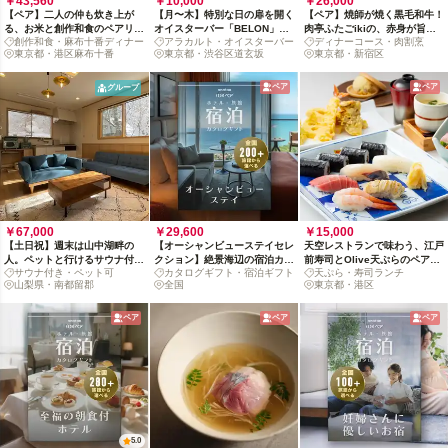
￥43,560
￥10,000
￥26,000
【ペア】二人の仲も炊き上が
【月〜木】特別な日の扉を開く
【ペア】焼師が焼く黒毛和牛！
る、お米と創作和食のペアリン
オイスターバー「BELON」か
肉亭ふたごikiの、赤身が旨い
創作和食・麻布十番ディナー
アラカルト・オイスターバー
ディナーコース・肉割烹
グコース
ら、アラカルト体験への招待状
「息コース」
東京都・港区麻布十番
東京都・渋谷区道玄坂
東京都・新宿区
ペア
ペア
グループ
￥67,000
￥29,600
￥15,000
【土日祝】週末は山中湖畔の
【オーシャンビューステイセレ
天空レストランで味わう、江戸
人。ペットと行けるサウナ付貸
クション】絶景海辺の宿泊カタ
前寿司とOlive天ぷらのペアラ
サウナ付き・ペット可
カタログギフト・宿泊ギフト
天ぷら・寿司ランチ
切別荘リトリート
ログギフト : 掲載数200+施
ンチコース
山梨県・南都留郡
全国
東京都・港区
設〜
ペア
ペア
ペア
5.0