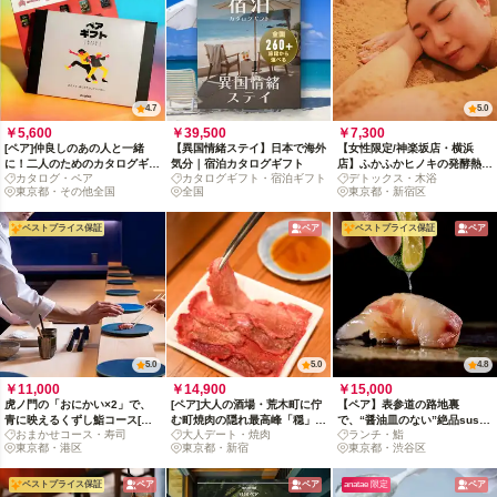
4.7
5.0
￥5,600
￥39,500
￥7,300
[ペア]仲良しのあの人と一緒
【異国情緒ステイ】日本で海外
【女性限定/神楽坂店・横浜
に！二人のためのカタログギフ
気分｜宿泊カタログギフト
店】ふかふかヒノキの発酵熱に
カタログ・ペア
カタログギフト・宿泊ギフト
デトックス・木浴
ト
包まれる、木浴による究極の温
東京都・その他全国
全国
東京都・新宿区
もり体験
ベストプライス保証
ペア
ベストプライス保証
ペア
5.0
5.0
4.8
￥11,000
￥14,900
￥15,000
虎ノ門の「おにかい×2」で、
[ペア]大人の酒場・荒木町に佇
【ペア】表参道の路地裏
青に映えるくずし鮨コース[月
む町焼肉の隠れ最高峰「穏」
で、“醤油皿のない”絶品sushi
おまかせコース・寿司
大人デート・焼肉
ランチ・鮨
火水20時半限定]
で、絶品の肉と米に舌鼓を！
ランチ
東京都・港区
東京都・新宿
東京都・渋谷区
ベストプライス保証
ペア
ペア
anatae 限定
ペア