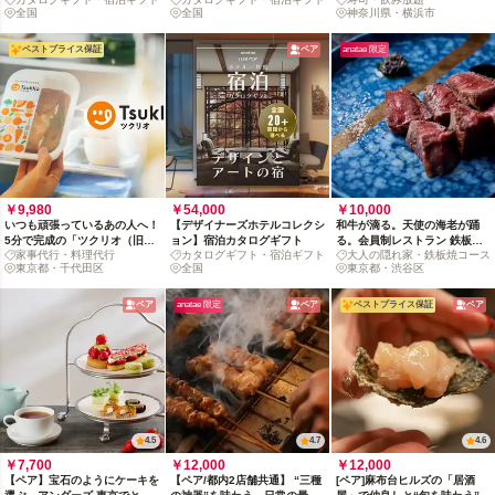
タログギフト
フト
飲み放題付き）
全国
全国
神奈川県・横浜市
ベストプライス保証
ペア
anatae 限定
￥9,980
￥54,000
￥10,000
いつも頑張っているあの人へ！
【デザイナーズホテルコレクシ
和牛が滴る。天使の海老が踊
5分で完成の「ツクリオ（旧：
ョン】宿泊カタログギフト
る。会員制レストラン 鉄板焼
家事代行・料理代行
カタログギフト・宿泊ギフト
大人の隠れ家・鉄板焼コース
つくりおき.jp）」料理おやす
shizukuのショートコース
東京都・千代田区
全国
東京都・渋谷区
み体験
ペア
anatae 限定
ペア
ベストプライス保証
ペア
4.5
4.7
4.6
￥7,700
￥12,000
￥12,000
【ペア】宝石のようにケーキを
【ペア/都内2店舗共通】 “三種
[ペア]麻布台ヒルズの「居酒