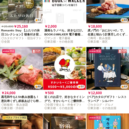
4.3
4.0
￥25,160
￥2,000
￥18,600
￥29,600
Romantic Stay 【ふたりの休
漫画もラノベも、好きなだけ。
虎ノ門の「おにかい×2」で、
日コレクション】朝食付き宿泊
BOOK☆WALKER 電子書籍コ
名酒と味わう計算尽しのくずし
カタログギフト・宿泊ギフト
マンガ・電子書籍
寿司・飲み放題
カタログギフト: 掲載数900+施
インを贈ろう
鮨
全国
東京都・その他全国
東京都・港区
設〜
anatae 限定
ペア
anatae 限定
ペア
4.6
5.0
4.8
￥24,000
￥500
￥12,600
黒毛和牛も2.5h飲み放題も！
近くのお店で、好きなタイミン
[ペア]カタログギフト・レスト
恵比寿くずし鉄板あばぐら特選
グで。すかいらーくご優待券
ランペア・シルバー
鉄板焼・ 飲み放題
全国で使える・外食ギフト
カタログ・グルメ
ペアディナー
（全国約2,600店舗対象）
東京都・渋谷区
東京都・その他全国
東京都・その他全国
ベストプライス保証
ペア
anatae 限定