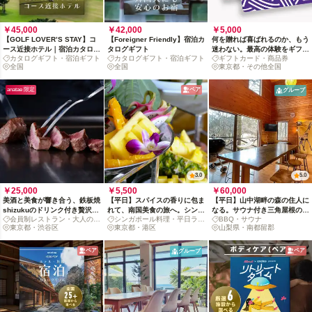
￥45,000
￥42,000
￥5,000
【GOLF LOVER’S STAY】コ
【Foreigner Friendly】宿泊カ
何を贈れば喜ばれるのか、もう
ース近接ホテル｜宿泊カタログ
タログギフト
迷わない。最高の体験をギフト
カタログギフト・宿泊ギフト
カタログギフト・宿泊ギフト
ギフトカード・商品券
ギフト
カードで。
全国
全国
東京都・その他全国
anatae 限定
ペア
グループ
3.0
5.0
￥25,000
￥5,500
￥60,000
美酒と美食が響き合う、鉄板焼
【平日】スパイスの香りに包ま
【平日】山中湖畔の森の住人に
shizukuのドリンク付き贅沢デ
れて、南国美食の旅へ。シンガ
なる。サウナ付き三角屋根の貸
会員制レストラン・大人の隠
シンガポール料理・平日ラン
BBQ・サウナ
ィナーコース
ポール・ランチブッフェ
切別荘体験
れ家
東京都・渋谷区
チブッフェ
東京都・港区
山梨県・南都留郡
ペア
ペア
グループ