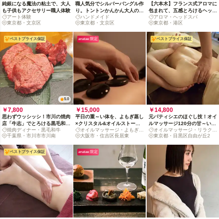
純銀になる魔法の粘土で、大人
職人気分でシルバーバングル作
【六本木】フランス式アロマに
も子供もアクセサリー職人体験
り。トントンかんかん大人の工
包まれて、五感とろけるヘッド
アート体験
ハンドメイド
アロマ・ヘッドスパ
作体験を
スパ（お土産付）
東京都・文京区
東京都・文京区
東京都・港区
ベストプライス保証
anatae 限定
ベストプライス保証
5.0
￥7,800
￥15,000
￥14,800
思わずウッシッシ！市川の焼肉
平日の重～い体を、よもぎ蒸し
元パティシエのほぐし技！オイ
店「牛志」でとろける黒毛和牛
×クリスタル&オイルストーン
ルマッサージ120分の甘～いご
焼肉ディナー・黒毛和牛
オイルマッサージ・よもぎ蒸
オイルマッサージ・リラクゼ
に浸る夜
で楽々リセット
褒美（女性限定）
千葉県・市川市市川南
し
大阪市・住吉区長居東
ーション
東京都・目黒区自由が丘2
ベストプライス保証
anatae 限定