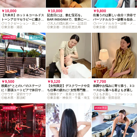
￥10,000
￥10,000
￥9,800
【六本木】ホット＆コールドス
記念日には、飲む宝石を。
出逢うのは新しい自分！渋谷で
トーンアロマセラピーに癒され
BAR INSIGNIAで、世界に一つ
パーソナルカラー診断＆似合う
リラクゼーション・肩こり
大人の隠れ家バー・記念日
パーソナルカラー診断・メイ
ながら、肩甲骨までほぐれる快
のお祝いカクテル
メイク体験
東京都・港区
東京都・渋谷区恵比寿
ク
東京都・渋谷区
感
anatae 限定
グループ
￥9,500
￥9,120
￥7,700
校庭が“ととのい”のステージ
【女性限定】デスクワークや立
体調やお悩みに寄り添う、3コ
に！那須ユートピアで休日サウ
ち仕事の疲れに! 女性専門整体
ースから選べる若よもぎ蒸し
サウナ・貸切サウナ
腰痛ケア・首肩コリ改善
よもぎ蒸し・リフレッシュ
ナリトリート【土日祝限定】
で首肩コリ・腰痛を集中ケア
栃木県・那須町
東京都・神奈川・千葉・埼玉
東京都・世田谷区
anatae 限定
ペア
anatae 限定