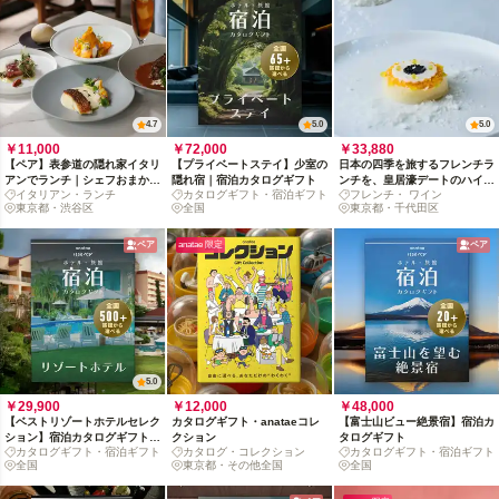
4.7
5.0
5.0
￥11,000
￥72,000
￥33,880
【ペア】表参道の隠れ家イタリ
【プライベートステイ】少室の
日本の四季を旅するフレンチラ
アンでランチ｜シェフおまかせ
隠れ宿｜宿泊カタログギフト
ンチを、皇居濠デートのハイラ
イタリアン・ランチ
カタログギフト・宿泊ギフト
フレンチ・ ワイン
プリフィックス＋乾杯スパーク
イトに
東京都・渋谷区
全国
東京都・千代田区
リング付き
ペア
anatae 限定
ペア
5.0
￥29,900
￥12,000
￥48,000
【ベストリゾートホテルセレク
カタログギフト・anataeコレ
【富士山ビュー絶景宿】宿泊カ
ション】宿泊カタログギフト:
クション
タログギフト
カタログギフト・宿泊ギフト
カタログ・コレクション
カタログギフト・宿泊ギフト
掲載数 500+施設〜
全国
東京都・その他全国
全国