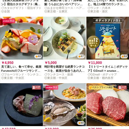
【全国天然温泉宿コレクショ
鮨と美酒が奏で合う！浅草橋
見たことのない“東京”をあの人
ン】宿泊カタログギフト: 掲載
鮨 うらおにかいのペアリング
と。地上14階でのランチコー
カタログギフト・宿泊ギフト
おまかせ寿司コース・ペアリ
ランチ・六本木
数400+施設〜
付限定コース（時間指定あり）
ス[ペア]
全国
ング
東京都・台東区
東京都・港区
anatae 限定
4.8
4.7
5.0
￥4,950
￥5,000
￥11,000
見て楽しい、食べて幸せ。銀座
時計塔を眺望する絶景ランチコ
【リトリートタイム｜ボディケ
Furutoshiのフルーツサンド特
ースを、銀座が似合うあの人の
ア】OZmall × anatae
フルーツサンド・ランチコー
ランチコース・銀座
OZmall・ボディケア
別コース
記念日に
presents カタログギフト
ス
東京都・中央区
東京都・中央区
東京都・都内各所
ペア
anatae 限定
ベストプライス保証
ペア
4.5