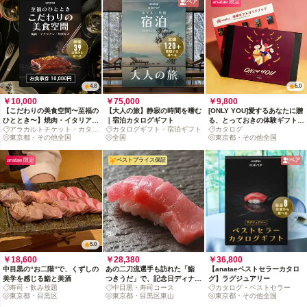
ペア
anatae 限定
4.8
5.0
￥10,000
￥75,000
￥9,800
【こだわりの美食空間〜至福の
【大人の旅】静寂の時間を嗜む
[ONLY YOU]愛するあなたに贈
ひととき〜】焼肉・イタリア
｜宿泊カタログギフト
る、とっておきの体験ギフトコ
アラカルトチケット・カタロ
カタログギフト・宿泊ギフト
カタログ
ン・和食など、厳選39店舗か
レクション
グ
東京都・その他全国
全国
東京都・その他全国
ら選べるお食事券 10,000円
anatae 限定
ベストプライス保証
ペア
5.0
￥18,600
￥28,380
￥36,800
中目黒の“お二階”で、くずしの
あの二刀流選手も訪れた「鮨
【anataeベストセラーカタロ
美学を感じる鮨と美酒
つきうだ」で、記念日ディナー
グ】ラグジュアリー
寿司・飲み放題
中目黒・寿司コース
カタログ・ベストセラー
TIME
東京都・目黒区
東京都・目黒区東山
東京都・その他全国