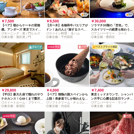
5.0
5.0
￥7,500
￥9,500
￥30,000
【ペア】朝からケーキの背徳
【月〜木】名物和牛パエリアが
ソラマチ30階の「空色」で、
感。アンダーズ 東京でスイー
ドン！あの人と“旅するスペメ
スカイツリーの絶景も味わう記
モーニング・虎ノ門ヒルズ
スペイン料理・ 生ハム
アニバーサリー・コース
トな朝活を
シ”ディナーペアコース
念日イタリアン（飲み放題付
東京都・港区虎ノ門
東京都・千代田区
東京都・墨田区
き）
anatae 限定
ペア
ベストプライス保証
グループ
￥29,800
￥4,000
￥7,400
【平日】新大久保で憧れのサウ
【ペア】情熱の国スペインから
東京ミッドタウンで、シャンパ
ナホカンス！心ゆくまで贅沢に
上陸！表参道でしか味わえない
ン片手に心躍る記念日ランチコ
スイートルーム・プライベー
ソフトクリーム・チョコレー
アニバーサリー・ランチ
整う180分
ソフトクリームを楽しむ二人時
ース
トサウナ
東京都・新宿区
ト
東京都・渋谷区
東京都・港区
間
anatae 限定
ペア