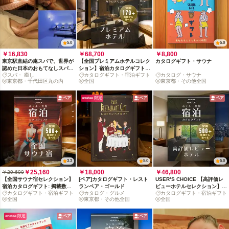
5.0
5.0
￥16,830
￥68,700
￥8,800
東京駅直結の庵スパで、世界が
【全国プレミアムホテルコレク
カタログギフト・サウナ
認めた日本のおもてなしスパ体
ション】宿泊カタログギフト:
スパ・ 癒し
カタログギフト・宿泊ギフト
カタログ・サウナ
験
掲載数170+施設〜
東京都・千代田区丸の内
全国
東京都・その他全国
ペア
anatae 限定
ペア
ペア
3.3
5.0
5.0
￥25,160
￥18,000
￥46,800
￥29,600
【全国サウナ宿セレクション】
[ペア]カタログギフト・レスト
USER’S CHOICE 【高評価レ
宿泊カタログギフト: 掲載数
ランペア・ゴールド
ビューホテルセレクション】宿
カタログギフト・宿泊ギフト
カタログ・グルメ
カタログギフト・宿泊ギフト
500+施設〜
泊カタログギフト: 掲載数
全国
東京都・その他全国
全国
500+施設〜
anatae 限定
ペア
ペア