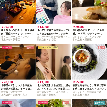
￥30,000
￥14,800
￥29,000
地上200mの記念日。 摩天楼和
【ペア】渋谷でお洒落カップル
9皿9杯のマリアージュの多幸
食「星空の中へ」で、ホールケ
に！彼と彼女のパーソナルカラ
感。 ペアリングディナーに酔
アニバーサリー・コース
パーソナルカラー診断・メイ
シャンパン・ペアリング
ーキ付ディナー（飲み放題付
ー診断＆メイク体験
いしれる、神楽坂の濃密な夜へ
東京都・新宿区
ク
東京都・渋谷区
東京都・新宿区
き）
anatae 限定
ペア
ベストプライス保証
ペア
￥28,000
￥13,800
￥55,000
【平日ペア】サウナもサ飯も
【女性限定】よもぎ蒸し、腸も
春夏秋冬を味わう。季節の彩り
BAR飲み放題も。すべて欲張
み、ヘッドスパで、美を巡らせ
を映し出すジョエル・ロブショ
サ飯・貸切サウナ
デコルテケア・よもぎ蒸し
フレンチ・季節のコース
る心斎橋の理想郷へ
る極上エステ時間
ンの「デギュスタシオンコー
大阪府・大阪市中央区
東京都・豊島区
東京都・港区
ス」
anatae 限定
anatae 限定
ペア
グループ