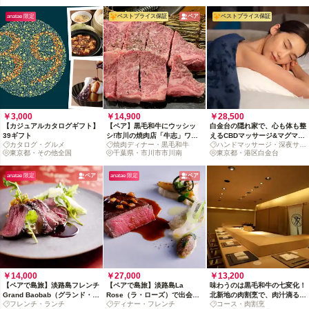
AOYAMA TAKANO BLDG.
4F
anatae 限定
ベストプライス保証
ペア
ベストプライス保証
￥3,000
￥14,900
￥28,500
【カジュアルカタログギフト】
【ペア】黒毛和牛にウッシッ
白金台の隠れ家で、心も体も整
39ギフト
シ!市川の焼肉店「牛志」ワー
えるCBDマッサージ&マグマ式
カタログ・グルメ
焼肉ディナー・黒毛和牛
ハンドマッサージ・深夜サウ
ルドに沼れ
サウナ
東京都・その他全国
千葉県・市川市市川南
ナ
東京都・港区白金台
anatae 限定
ペア
anatae 限定
ペア
￥14,000
￥27,000
￥13,200
【ペアで島旅】淡路島フレンチ
【ペアで島旅】淡路島La
味わうのは黒毛和牛の七変化！
Grand Baobab（グランド・バ
Rose（ラ・ローズ）で出会う
北新地の肉割烹で、肉汁滴るデ
フレンチ・ランチ
ディナー・フレンチ
コース・肉割烹
オバブ）のランチコース＆祝杯
創作フレンチディナーに感動
ィナーコース