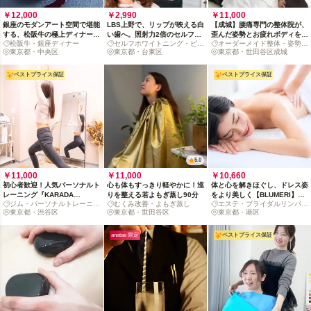
￥12,000
￥2,990
￥11,000
銀座のモダンアート空間で堪能
LBS上野で、リップが映える白
【成城】腰痛専門の整体院が、
する、松阪牛の極上ディナーコ
い歯へ。照射力2倍のセルフホ
歪んだ姿勢とお疲れボディを劇
松阪牛・銀座ディナー
セルフホワイトニング・ビュ
オーダーメイド整体・姿勢改
ース
ワイトニング
的リセット
東京都・中央区
ーティー
東京都・台東区
善
東京都・世田谷区成城
ベストプライス保証
ベストプライス保証
5.0
￥11,000
￥11,000
￥10,660
初心者歓迎！人気パーソナルト
心も体もすっきり軽やかに！巡
体と心を解きほぐし、ドレス姿
レーニング『KARADA
りを整える若よもぎ蒸し90分
をより美しく【BLUMERI】深
ジム・パーソナルトレーニン
むくみ改善・よもぎ蒸し
エステ・ブライダルリンパケ
BESTA』お試し4回体験プラン
層リンパブライダルコース90
グ
東京都・渋谷区
東京都・世田谷区
ア
東京都・港区
分
anatae 限定
ベストプライス保証