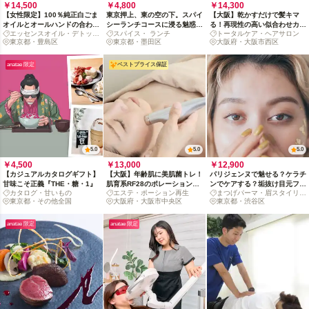
￥14,500
￥4,800
￥14,300
【女性限定】100％純正白ごま
東京押上、東の空の下。スパイ
【大阪】乾かすだけで髪キマ
オイルとオールハンドの合わせ
シーランチコースに浸る魅惑の
る！再現性の高い似合わせカッ
エッセンスオイル・デトック
スパイス・ ランチ
トータルケア・ヘアサロン
技。しっかり 流すデトックス
真昼[平日限定]
ト&ご褒美スパ体験
スマッサージ
東京都・豊島区
東京都・墨田区
大阪府・大阪市西区
時間
anatae 限定
ベストプライス保証
5.0
5.0
5.0
￥4,500
￥13,000
￥12,900
【カジュアルカタログギフト】
【大阪】年齢肌に美肌菌トレ！
パリジェンヌで魅せる？ケラチ
甘味こそ正義『THE・糖・1』
肌育系RF28のポレーション再
ンでケアする？垢抜け目元フル
カタログ・甘いもの
エステ・ポーション再生
まつげパーマ・眉スタイリン
生（お土産付）
コース体験
東京都・その他全国
大阪府・大阪市中央区
グ
東京都・渋谷区
anatae 限定
anatae 限定