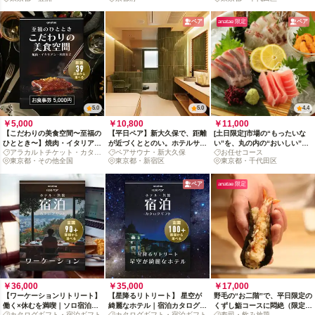
ペア
anatae 限定
ペア
5.0
5.0
4.4
￥5,000
￥10,800
￥11,000
【こだわりの美食空間〜至福の
【平日ペア】新大久保で、距離
[土日限定]市場の“もったいな
ひととき〜】焼肉・イタリア
が近づくととのい。ホテルサウ
い”を、丸の内の“おいしい”に
アラカルトチケット・カタロ
ペアサウナ・新大久保
お任せコース
ン・和食など、厳選39店舗か
ナにザブーン！
するペアコース
グ
東京都・その他全国
東京都・新宿区
東京都・千代田区
ら選べるお食事券 5,000円
ペア
anatae 限定
￥36,000
￥35,000
￥17,000
【ワーケーションリトリート】
【星降るリトリート】 星空が
野毛の“お二階”で、平日限定の
働く×休むを満喫｜ソロ宿泊カ
綺麗なホテル｜宿泊カタログギ
くずし鮨コースに悶絶（限定酒
カタログギフト・宿泊ギフト
カタログギフト・宿泊ギフト
寿司・飲み放題