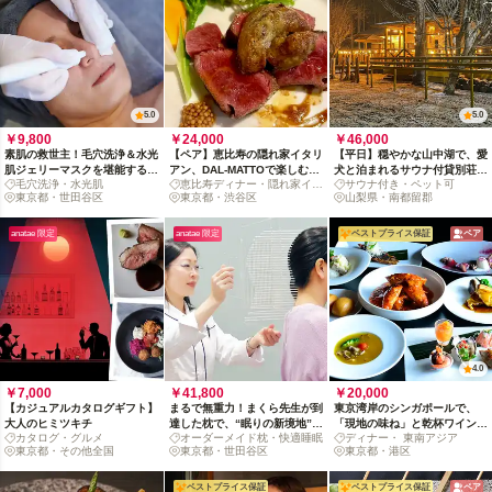
5.0
5.0
￥9,800
￥24,000
￥46,000
素肌の救世主！毛穴洗浄＆水光
【ペア】恵比寿の隠れ家イタリ
【平日】穏やかな山中湖で、愛
肌ジェリーマスクを堪能する三
アン、DAL-MATTOで楽しむ旬
犬と泊まれるサウナ付貸別荘リ
毛穴洗浄・水光肌
恵比寿ディナー・隠れ家イタ
サウナ付き・ペット可
茶サロン時間
食材と国産牛の贅沢ディナー
トリート
東京都・世田谷区
リアン
東京都・渋谷区
山梨県・南都留郡
anatae 限定
anatae 限定
ベストプライス保証
ペア
4.0
￥7,000
￥41,800
￥20,000
【カジュアルカタログギフト】
まるで無重力！まくら先生が到
東京湾岸のシンガポールで、
大人のヒミツキチ
達した枕で、“眠りの新境地”を
「現地の味ね」と乾杯ワインに
カタログ・グルメ
オーダーメイド枕・快適睡眠
ディナー・ 東南アジア
体感
酔うペアコース
東京都・その他全国
東京都・世田谷区
東京都・港区
ベストプライス保証
ベストプライス保証
ペア