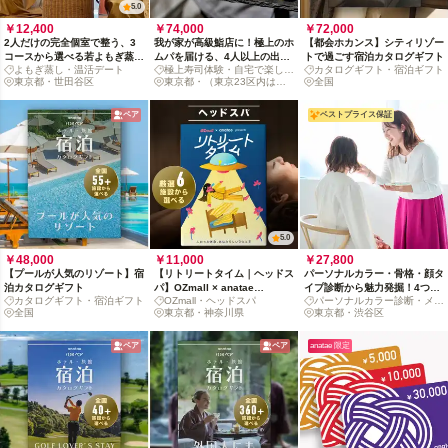
5.0
￥12,400
￥74,000
￥72,000
2人だけの完全個室で整う、3
我が家が高級鮨店に！極上のホ
【都会ホカンス】シティリゾー
コースから選べる若よもぎ蒸し
ムパを届ける、4人以上の出張
トで過ごす宿泊カタログギフト
よもぎ蒸し・温活デート
極上寿司体験・自宅で楽しめ
カタログギフト・宿泊ギフト
90分
鮨体験
東京都・世田谷区
る
東京都・（東京23区内は追
全国
加料金なし）
ペア
ベストプライス保証
5.0
￥48,000
￥11,000
￥27,800
【プールが人気のリゾート】宿
【リトリートタイム｜ヘッドス
パーソナルカラー・骨格・顔タ
泊カタログギフト
パ】OZmall × anatae
イプ診断から魅力発掘！4つの
カタログギフト・宿泊ギフト
OZmall・ヘッドスパ
パーソナルカラー診断・メイ
presents カタログギフト
診断＆似合うメイク体験
全国
東京都・神奈川県
ク
東京都・渋谷区
ペア
ペア
anatae 限定