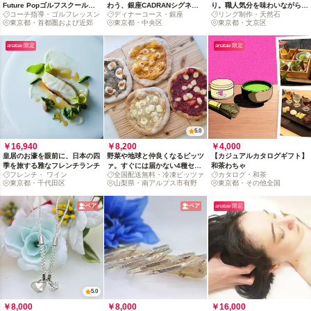
Future Popゴルフスクールの
わう、銀座CADRANシグネチ
り。職人気分を味わいながら運
コーチ指導・ゴルフレッスン
ディナーコース・銀座
リング制作・天然石
コーチ帯同秘密特訓
ャーコース
気までUP!?
東京都・首都圏および近郊
東京都・中央区
東京都・文京区
anatae 限定
anatae 限定
5.0
￥16,940
￥8,200
￥4,000
皇居のお濠を眼前に、日本の四
野菜や地球と仲良くなるピッツ
【カジュアルカタログギフト】
季を旅する雅なフレンチランチ
ァ。すぐには届かない4種セッ
和茶わちゃ
フレンチ・ ワイン
全国配送無料・冷凍ピッツァ
カタログ・和茶
トで未来に貢献
東京都・千代田区
山梨県・南アルプス市有野
東京都・その他全国
ペア
ペア
anatae 限定
5.0
￥8,000
￥8,000
￥16,000