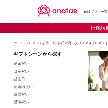
体験ギフト一覧
【土日祝も
ホーム
>
プレゼント記事一覧
>
彼氏が喜ぶクリスマスプレゼン
ギフトシーン
から探す
結婚祝い
出産祝い
誕生日
結婚内祝い
還暦祝い
退職祝い