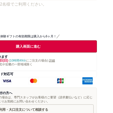
2名様でご利用ください。
体験ギフトの有効期限は購入から6ヶ月！
購入画面に進む
べます
日(日)
(
10時間49分
にご注文の場合)
詳細
北や近畿の一部地域除く
ード対応可
討の方へ
望の場合は、専門スタッフがお客様のご要望（請求書払いなど）に応じ
よりお気軽にお問い合わせください。
利用・大口注文について相談する