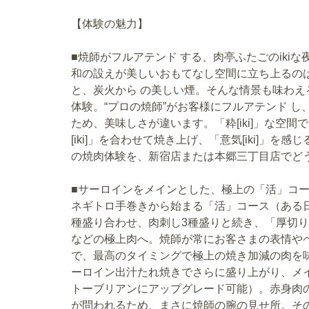
【体験の魅力】
■焼師がフルアテンド する、肉亭ふたごのikiな
和の設えが美しいおもてなし空間に立ち上るの
と、炭火から の美しい煙。そんな情景も味わえる
体験。“プロの焼師”がお客様にフルアテンド 
ため、美味しさが違います。「粋[iki]」な空間で
[iki]」を合わせて焼き上げ、「意気[iki]」を
の焼肉体験を、新宿店または本郷三丁目店でど
■サーロインをメインとした、極上の「活」コ
ネギトロ手巻きから始まる「活」コース（ある
種盛り合わせ、肉刺し3種盛りと続き、「厚切
などの極上肉へ。焼師が常にお客さまの表情や
で、最高のタイミングで極上の焼き加減の肉を
ーロイン出汁たれ焼きでさらに盛り上がり、メイン
トーブリアンにアップグレード可能）。赤身肉
が問われるため、まさに焼師の腕の見せ所。そ