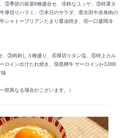
、③季節の前菜6種盛合せ、④粋なユッケ、⑤特選タ
牛厚切りハラミ、⑦本日のサラダ、⑧太田牛赤身肉の
牛シャトーブリアンたまり醤油焼き、⑪一口盛岡冷
せ、③肉刺し３種盛り、④厚切りタン塩、⑤特上カル
イン出汁たれ焼き、⑨黒樺牛 サーロイン(+3,000
甘味
一部異なる場合がございます。）