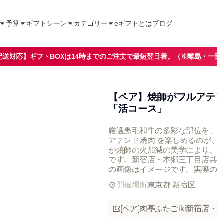
予算
ギフトシーン
カテゴリー
eギフトとは
ブログ
配送対応】ギフトBOXは14時までのご注文で最短翌日着。（※離島・一
【ペア】焼師がフルアテ
「活コース」
厳選黒毛和牛の多彩な部位を、
アテンド焼肉 を楽しめるのが、
が焼師の火加減の美学により、
です。新宿店・本郷三丁目店共
の画像はイメージです。実際の
開催場所
東京都 新宿区
[ペア]肉亭ふたごiki新宿