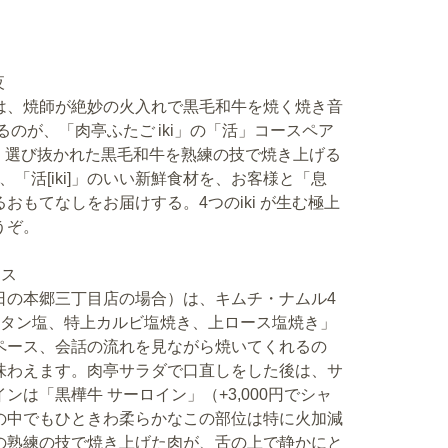
夜
は、焼師が絶妙の火入れで黒毛和牛を焼く焼き音
のが、「肉亭ふたご iki」の「活」コースペア
し、選び抜かれた黒毛和牛を熟練の技で焼き上げる
、「活[iki]」のいい新鮮食材を、お客様と「息
感じるおもてなしをお届けする。4つのiki が生む極上
うぞ。
ース
日の本郷三丁目店の場合）は、キムチ・ナムル4
りタン塩、特上カルビ塩焼き、上ロース塩焼き」
ペース、会話の流れを見ながら焼いてくれるの
味わえます。肉亭サラダで口直しをした後は、サ
は「黒樺牛 サーロイン」（+3,000円でシャ
の中でもひときわ柔らかなこの部位は特に火加減
の熟練の技で焼き上げた肉が、舌の上で静かにと