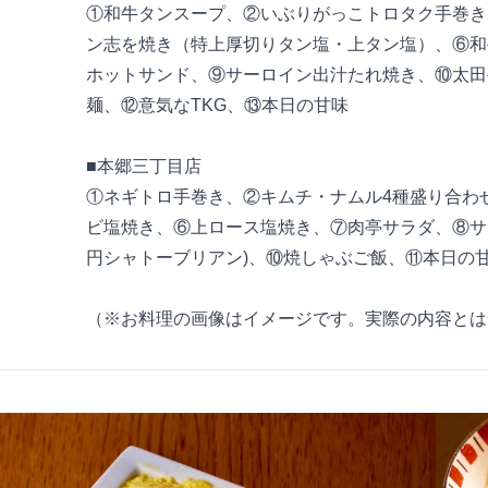
①和牛タンスープ、②いぶりがっこトロタク手巻き
ン志を焼き（特上厚切りタン塩・上タン塩）、⑥和
ホットサンド、⑨サーロイン出汁たれ焼き、⑩太田
麺、⑫意気なTKG、⑬本日の甘味
■本郷三丁目店
①ネギトロ手巻き、②キムチ・ナムル4種盛り合わ
ビ塩焼き、⑥上ロース塩焼き、⑦肉亭サラダ、⑧サーロ
円シャトーブリアン)、⑩焼しゃぶご飯、⑪本日の
（※お料理の画像はイメージです。実際の内容とは