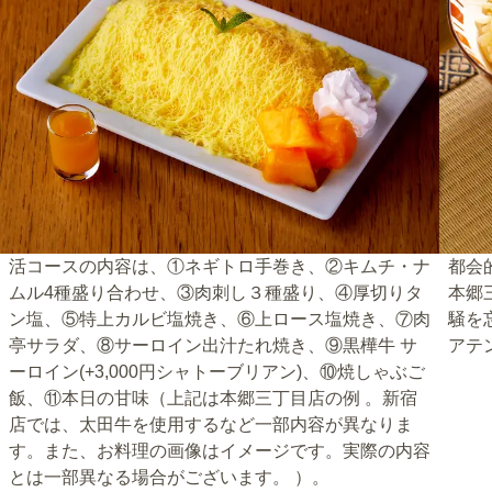
活コースの内容は、①ネギトロ手巻き、②キムチ・ナ
都会
ムル4種盛り合わせ、③肉刺し３種盛り、④厚切りタ
本郷
ン塩、⑤特上カルビ塩焼き、⑥上ロース塩焼き、⑦肉
騒を
亭サラダ、⑧サーロイン出汁たれ焼き、⑨黒樺牛 サ
アテ
ーロイン(+3,000円シャトーブリアン)、⑩焼しゃぶご
飯、⑪本日の甘味（上記は本郷三丁目店の例 。新宿
店では、太田牛を使用するなど一部内容が異なりま
す。また、お料理の画像はイメージです。実際の内容
とは一部異なる場合がございます。 ）。