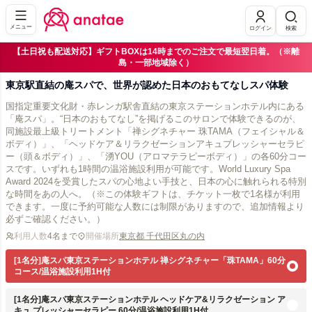
メニュー
ログイン
検索
【土日祝も配送対応】ギフトBOXは14時までのご注文で最短翌日着。（※離
島・一部地域除く）
東京駅直結の庵スパで、世界が認めた日本のおもてなしスパ体験
国指定重要文化財・赤レンガ駅舎直結の東京ステーションホテル内にある
「庵スパ」。“日本のおもてなし”を掲げるこのサロンで体験できるのが、
同施設最上級トリートメント「禅シグネチャー 珠TAMA（フェイシャル＆
ボディ）」、「ヘッドケア＆リラクゼーションアキュプレッシャーセラピ
ー（頭＆ボディ）」、「湧YOU（アロマテラピーボディ）」の各60分コー
スです。いずれも1時間の温浴施設利用が可能です。World Luxury Spa
Award 2024を受賞したスパの心地よい手技と、日本の心に触れられる特別
な時間をあの人へ。（※この体験ギフトは、チケット一枚で1名様が利用
できます。一度に予約可能な人数には制限がありますので、追加情報より
必ずご確認ください。）
利用人数
4名まで
開催場所
東京都 千代田区丸の内
[1名分]庵スパ東京ステーションホテル 禅シグネチャー「珠TAMA」60分
コース/温浴施設利用1H付
[1名分]庵スパ東京ステーションホテル ヘッドケア&リラクゼーション ア
キュ プレッシャーセラピー 60分/温浴施設利用1H付