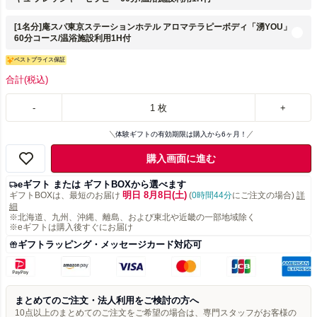
[1名分]庵スパ東京ステーションホテル アロマテラピーボディ「湧YOU」
60分コース/温浴施設利用1H付
ベストプライス保証
合計
(税込)
-
1
枚
+
体験ギフトの有効期限は購入から6ヶ月！
購入画面に進む
eギフト または ギフトBOXから選べます
明日 8月8日(土)
ギフトBOXは、最短のお届け
(
0時間44分
にご注文の場合)
詳
細
※北海道、九州、沖縄、離島、および東北や近畿の一部地域除く
※eギフトは購入後すぐにお届け
ギフトラッピング・メッセージカード対応可
まとめてのご注文・法人利用をご検討の方へ
10点以上のまとめてのご注文をご希望の場合は、専門スタッフがお客様の