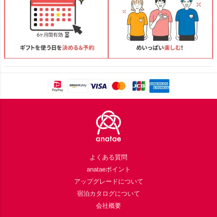
Footer
よくある質問
anataeポイント
アップグレードについて
宿泊カタログについて
会社概要