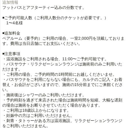
追加情報
フットバスとアフターティー込みの分数です。
◾️ご予約可能人数（ご利用人数分のチケットが必要です。）
1〜4名様
◾️追加料金
ペアルーム（要予約）ご利用の場合、一室2,000円を頂戴しておりま
す。費用は当日店舗にてお支払いください。
◾️注意事項
・温浴施設をご利用される場合、11:00〜ご予約可能です。
・バスサウナ・リラクゼーションラウンジは施術前のみご利用いた
だけます。
・ご利用の場合、ご予約時間の1時間前にお越しくださいませ。
・バスサウナをご利用にならない場合にも、カルテのご記入・お着
替え・お会計がございますので、施術の15分前までにご来館くださ
い。
・施術後はシャワーのみご利用いただけます。
・予約時刻を過ぎて来店された場合は施術時間を短縮、大幅な遅刻
の場合は施術をお断りさせていただく場合があります。
・ご利用は18歳以上からになります。
・妊娠中の方はご利用いただけません。
・刺青・タトゥーがある方は温浴施設、リラクゼーションラウンジ
をご利用いただけません。