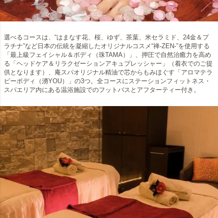
選べるコースは、“はまなす花、桜、ゆず、茶葉、米セラミド、24金＆プ
ラチナ”など日本の伝統を凝縮したオリジナルコスメ“禅-ZEN‐”を使用する
「最上級フェイシャル＆ボディ（珠TAMA）」、押圧で自然治癒力を高め
る「ヘッドケア＆リラクゼーションアキュプレッシャー」（着衣でのご提
供となります）、庵スパオリジナル精油で芯からもみほぐす「アロマテラ
ピーボディ（湧YOU）」の3つ。全コースにステーションフィットネス・
スパエリア内にある温浴施設でのフットバスとアフターティー付き。