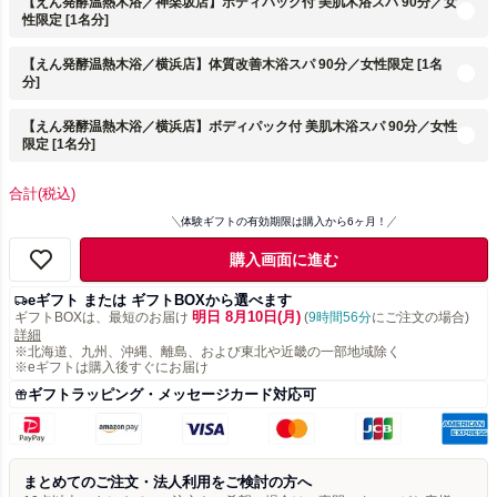
【えん発酵温熱木浴／神楽坂店】ボディパック付 美肌木浴スパ 90分／女
性限定 [1名分]
【えん発酵温熱木浴／横浜店】体質改善木浴スパ 90分／女性限定 [1名
分]
【えん発酵温熱木浴／横浜店】ボディパック付 美肌木浴スパ 90分／女性
限定 [1名分]
合計
(税込)
体験ギフトの有効期限は購入から6ヶ月！
購入画面に進む
eギフト または ギフトBOXから選べます
明日 8月10日(月)
ギフトBOXは、最短のお届け
(
9時間56分
にご注文の場合)
詳細
※北海道、九州、沖縄、離島、および東北や近畿の一部地域除く
※eギフトは購入後すぐにお届け
ギフトラッピング・メッセージカード対応可
まとめてのご注文・法人利用をご検討の方へ