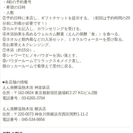
・4桁の予約番号
・希望の日時
・人数
②予約日時に来店し、ギフトチケットを提示する。（初回は予約時間の20
分前に到着が必要です！）
③カルテを記入し、カウンセリングを受ける。
④木浴効果を高めるウェルカム酵素（えんの発酵「食」）を食べる。
⑤タオルと館内着などの入浴セット、ミネラルウォーターを受け取る。
⑥お着替え＆クレンジング。
⑦木浴（約15分）。
⑧シャワーでヒノキパウダーを洗い落とす。
⑨パウダールームでリラックス＆メイク直し。
⑩ロッカールームで着替えて受付に戻る。
■各店舗の情報
えん発酵温熱木浴 神楽坂店
住所：〒162-0824 東京都新宿区揚場町2-27 KGビル2階
電話番号：03-6265-3704
えん発酵温熱木浴 横浜店
住所：〒220-0073 神奈川県横浜市西区岡野1-11-2
電話番号：045-534-8856