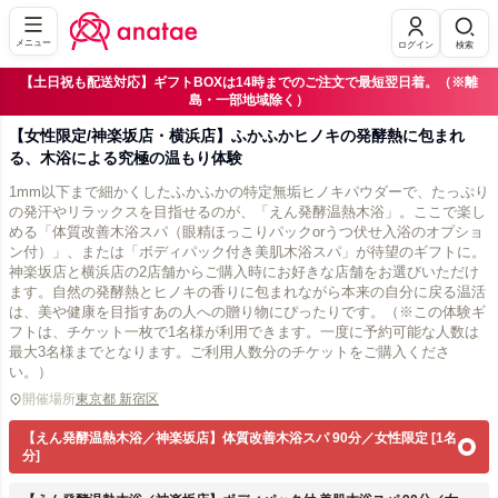
メニュー
ログイン
検索
【土日祝も配送対応】ギフトBOXは14時までのご注文で最短翌日着。（※離
島・一部地域除く）
【女性限定/神楽坂店・横浜店】ふかふかヒノキの発酵熱に包まれ
る、木浴による究極の温もり体験
1mm以下まで細かくしたふかふかの特定無垢ヒノキパウダーで、たっぷり
の発汗やリラックスを目指せるのが、「えん発酵温熱木浴」。ここで楽し
める「体質改善木浴スパ（眼精ほっこりパックorうつ伏せ入浴のオプショ
ン付）」、または「ボディパック付き美肌木浴スパ」が待望のギフトに。
神楽坂店と横浜店の2店舗からご購入時にお好きな店舗をお選びいただけ
ます。自然の発酵熱とヒノキの香りに包まれながら本来の自分に戻る温活
は、美や健康を目指すあの人への贈り物にぴったりです。（※この体験ギ
フトは、チケット一枚で1名様が利用できます。一度に予約可能な人数は
最大3名様までとなります。ご利用人数分のチケットをご購入くださ
い。）
開催場所
東京都 新宿区
【えん発酵温熱木浴／神楽坂店】体質改善木浴スパ 90分／女性限定 [1名
分]