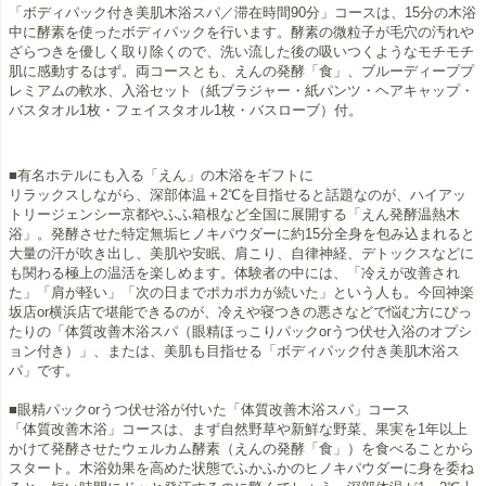
「ボディパック付き美肌木浴スパ／滞在時間90分」コースは、15分の木浴
中に酵素を使ったボディパックを行います。酵素の微粒子が毛穴の汚れや
ざらつきを優しく取り除くので、洗い流した後の吸いつくようなモチモチ
肌に感動するはず。両コースとも、えんの発酵「食」、ブルーディーププ
レミアムの軟水、入浴セット（紙ブラジャー・紙パンツ・ヘアキャップ・
バスタオル1枚・フェイスタオル1枚・バスローブ）付。
■有名ホテルにも入る「えん」の木浴をギフトに
リラックスしながら、深部体温＋2℃を目指せると話題なのが、ハイアッ
トリージェンシー京都やふふ箱根など全国に展開する「えん発酵温熱木
浴」。発酵させた特定無垢ヒノキパウダーに約15分全身を包み込まれると
大量の汗が吹き出し、美肌や安眠、肩こり、自律神経、デトックスなどに
も関わる極上の温活を楽しめます。体験者の中には、「冷えが改善され
た」「肩が軽い」「次の日までポカポカが続いた」という人も。今回神楽
坂店or横浜店で堪能できるのが、冷えや寝つきの悪さなどで悩む方にぴっ
たりの「体質改善木浴スパ（眼精ほっこりパックorうつ伏せ入浴のオプシ
ョン付き）」、または、美肌も目指せる「ボディパック付き美肌木浴ス
パ」です。
■眼精パックorうつ伏せ浴が付いた「体質改善木浴スパ」コース
「体質改善木浴」コースは、まず自然野草や新鮮な野菜、果実を1年以上
かけて発酵させたウェルカム酵素（えんの発酵「食」）を食べることから
スタート。木浴効果を高めた状態でふかふかのヒノキパウダーに身を委ね