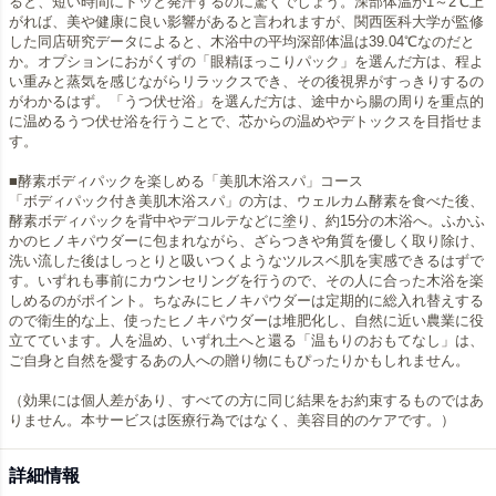
ると、短い時間にドッと発汗するのに驚くでしょう。深部体温が1～2℃上
がれば、美や健康に良い影響があると言われますが、関西医科大学が監修
した同店研究データによると、木浴中の平均深部体温は39.04℃なのだと
か。オプションにおがくずの「眼精ほっこりパック」を選んだ方は、程よ
い重みと蒸気を感じながらリラックスでき、その後視界がすっきりするの
がわかるはず。「うつ伏せ浴」を選んだ方は、途中から腸の周りを重点的
に温めるうつ伏せ浴を行うことで、芯からの温めやデトックスを目指せま
す。
■酵素ボディパックを楽しめる「美肌木浴スパ」コース
「ボディパック付き美肌木浴スパ」の方は、ウェルカム酵素を食べた後、
酵素ボディパックを背中やデコルテなどに塗り、約15分の木浴へ。ふかふ
かのヒノキパウダーに包まれながら、ざらつきや角質を優しく取り除け、
洗い流した後はしっとりと吸いつくようなツルスベ肌を実感できるはずで
す。いずれも事前にカウンセリングを行うので、その人に合った木浴を楽
しめるのがポイント。ちなみにヒノキパウダーは定期的に総入れ替えする
ので衛生的な上、使ったヒノキパウダーは堆肥化し、自然に近い農業に役
立てています。人を温め、いずれ土へと還る「温もりのおもてなし」は、
ご自身と自然を愛するあの人への贈り物にもぴったりかもしれません。
（効果には個人差があり、すべての方に同じ結果をお約束するものではあ
りません。本サービスは医療行為ではなく、美容目的のケアです。）
詳細情報