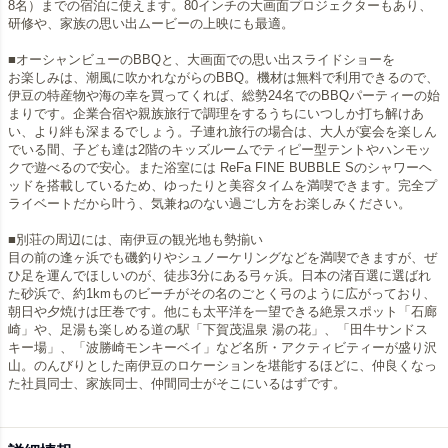
8名）までの宿泊に使えます。80インチの大画面プロジェクターもあり、
研修や、家族の思い出ムービーの上映にも最適。
■オーシャンビューのBBQと、大画面での思い出スライドショーを
お楽しみは、潮風に吹かれながらのBBQ。機材は無料で利用できるので、
伊豆の特産物や海の幸を買ってくれば、総勢24名でのBBQパーティーの始
まりです。企業合宿や親族旅行で調理をするうちにいつしか打ち解けあ
い、より絆も深まるでしょう。子連れ旅行の場合は、大人が宴会を楽しん
でいる間、子ども達は2階のキッズルームでティピー型テントやハンモッ
クで遊べるので安心。また浴室には ReFa FINE BUBBLE Sのシャワーヘ
ッドを搭載しているため、ゆったりと美容タイムを満喫できます。完全プ
ライベートだから叶う、気兼ねのない過ごし方をお楽しみください。
■別荘の周辺には、南伊豆の観光地も勢揃い
目の前の逢ヶ浜でも磯釣りやシュノーケリングなどを満喫できますが、ぜ
ひ足を運んでほしいのが、徒歩3分にある弓ヶ浜。日本の渚百選に選ばれ
た砂浜で、約1kmものビーチがその名のごとく弓のように広がっており、
朝日や夕焼けは圧巻です。他にも太平洋を一望できる絶景スポット「石廊
崎」や、足湯も楽しめる道の駅「下賀茂温泉 湯の花」、「田牛サンドス
キー場」、「波勝崎モンキーベイ」など名所・アクティビティーが盛り沢
山。のんびりとした南伊豆のロケーションを堪能するほどに、仲良くなっ
た社員同士、家族同士、仲間同士がそこにいるはずです。