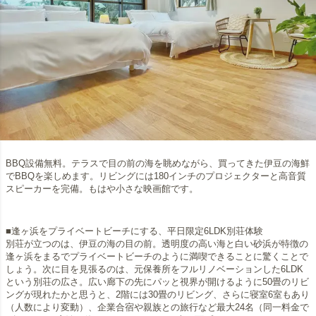
BBQ設備無料。テラスで目の前の海を眺めながら、買ってきた伊豆の海鮮
でBBQを楽しめます。リビングには180インチのプロジェクターと高音質
スピーカーを完備。もはや小さな映画館です。
■逢ヶ浜をプライベートビーチにする、平日限定6LDK別荘体験
別荘が立つのは、伊豆の海の目の前。透明度の高い海と白い砂浜が特徴の
逢ヶ浜をまるでプライベートビーチのように満喫できることに驚くことで
しょう。次に目を見張るのは、元保養所をフルリノベーションした6LDK
という別荘の広さ。広い廊下の先にパッと視界が開けるように50畳のリビ
ングが現れたかと思うと、2階には30畳のリビング、さらに寝室6室もあり
（人数により変動）、企業合宿や親族との旅行など最大24名（同一料金で