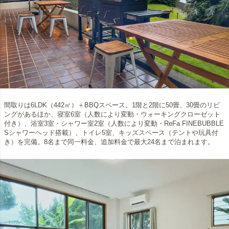
間取りは6LDK（442㎡）＋BBQスペース。1階と2階に50畳、30畳のリビ
ングがあるほか、寝室6室（人数により変動・ウォーキングクローゼット
付き）、浴室3室・シャワー室2室（人数により変動・ReFa FINEBUBBLE
Sシャワーヘッド搭載）、トイレ5室、キッズスペース（テントや玩具付
き）を完備。8名まで同一料金、追加料金で最大24名まで泊まれます。