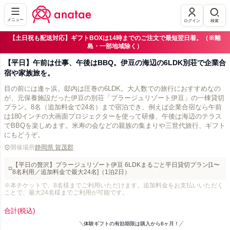
メニュー
ログイン
検索
【土日祝も配送対応】ギフトBOXは14時までのご注文で最短翌日着。（※離
島・一部地域除く）
【平日】午前は仕事、午後はBBQ。伊豆の海辺の6LDK別荘で企業合
宿や家族旅を。
目の前には逢ヶ浜。邸内は圧巻の6LDK。大人数での旅行におすすめなの
が、元保養施設だった伊豆の別荘「プラージュリゾート伊豆」の一棟貸切
プラン。8名（追加料金で24名）まで宿泊でき、例えば企業合宿なら午前
は180インチの大画面プロジェクターを使って研修、午後は海辺のテラス
でBBQを楽しめます。米寿の会などの親族の集まりや三世代旅行、ギフト
にもどうぞ。
開催場所
静岡県 賀茂郡
【平日の贅沢】プラージュリゾート伊豆 6LDKまるごと平日貸切プラン[1〜
8名利用／追加料金で最大24名]（1泊2日）
※本チケットで、8名様までご利用いただけます。追加料金をお支払いいただく
ことで、最大24名様までご利用が可能です。
合計
(税込)
体験ギフトの有効期限は購入から6ヶ月！