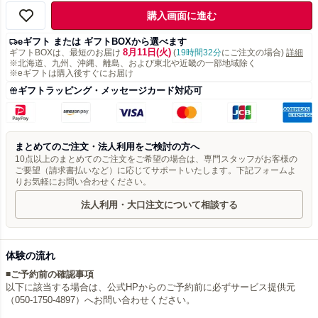
購入画面に進む
eギフト または ギフトBOXから選べます
8月11日(火)
ギフトBOXは、最短のお届け
(
19時間32分
にご注文の場合)
詳細
※北海道、九州、沖縄、離島、および東北や近畿の一部地域除く
※eギフトは購入後すぐにお届け
ギフトラッピング・メッセージカード対応可
まとめてのご注文・法人利用をご検討の方へ
10点以上のまとめてのご注文をご希望の場合は、専門スタッフがお客様の
ご要望（請求書払いなど）に応じてサポートいたします。下記フォームよ
りお気軽にお問い合わせください。
法人利用・大口注文について相談する
体験の流れ
◾️ご予約前の確認事項
以下に該当する場合は、公式HPからのご予約前に必ずサービス提供元
（050-1750-4897）へお問い合わせください。