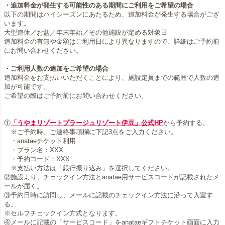
・追加料金が発生する可能性のある期間にご利用をご希望の場合
以下の期間はハイシーズンにあたるため、追加料金が発生する場合がござ
います。
大型連休／お盆／年末年始／その他施設が定める対象日
追加料金の有無や金額はご利用日により異なりますので、詳細はご予約前
にお問い合わせください。
・ご利用人数の追加をご希望の場合
追加料金をお支払いいただくことにより、施設定員までの範囲で人数の追
加が可能です。
ご希望の際はご予約前にお問い合わせください。
①
「うやまリゾートプラージュリゾート伊豆」公式HP
から予約する。
※ご予約時、ご連絡事項欄に下記3点をご入力ください。
・anataeチケット利用
・プラン名：XXX
・予約コード：XXX
※支払い方法は「銀行振り込み」を選択してください。
②施設より、チェックイン方法とanatae用サービスコードが記載されたメ
ールが届く。
③予約日時に訪問し、メールに記載のチェックイン方法に沿って入室す
る。
※セルフチェックイン方式となります。
④メールに記載の「サービスコード」をanataeギフトチケット画面に入力