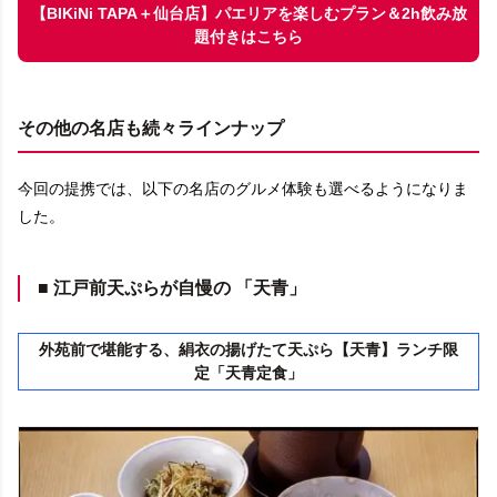
【BIKiNi TAPA＋仙台店】パエリアを楽しむプラン＆2h飲み放
題付きはこちら
その他の名店も続々ラインナップ
今回の提携では、以下の名店のグルメ体験も選べるようになりま
した。
■ 江戸前天ぷらが自慢の 「天青」
外苑前で堪能する、絹衣の揚げたて天ぷら【天青】ランチ限
定「天青定食」