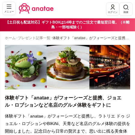
メニュー
ログイン
検索
【土日祝も配送対応】ギフトBOXは14時までのご注文で最短翌日着。（※離
島・一部地域除く）
ホーム
>
プレゼント記事一覧
>
体験ギフト「anatae」がフォーシーズと提携、ジョエル・ロブションなど名店のグルメ体験をギフトに
体験ギフト「anatae」がフォーシーズと提携、ジョエ
ル・ロブションなど名店のグルメ体験をギフトに
体験ギフト「anatae」がフォーシーズと提携し、ラトリエ ドゥ ジ
ョエル・ロブションやBIKiNi、天青など名店のグルメ体験の提供を
開始しました。記念日から日常の贅沢まで、思い出に残る美食体