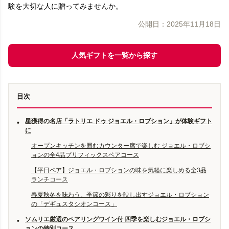
験を大切な人に贈ってみませんか。
公開日：
2025年11月18日
人気ギフトを一覧から探す
目次
星獲得の名店「ラトリエ ドゥ ジョエル・ロブション」が体験ギフト
•
に
オープンキッチンを囲むカウンター席で楽しむ ジョエル・ロブシ
ョンの全4品プリフィックスペアコース
【平日ペア】ジョエル・ロブションの味を気軽に楽しめる全3品
ランチコース
春夏秋冬を味わう。季節の彩りを映し出すジョエル・ロブション
の「デギュスタシオンコース」
ソムリエ厳選のペアリングワイン付 四季を楽しむジョエル・ロブシ
•
ョンの特別コース