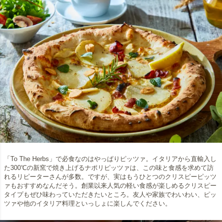
「To The Herbs」で必食なのはやっぱりピッツァ。イタリアから直輸入し
た300℃の新窯で焼き上げるナポリピッツァは、この味と食感を求めて訪
れるリピーターさんが多数。ですが、実はもうひとつのクリスピーピッツ
ァもおすすめなんだそう。創業以来人気の軽い食感が楽しめるクリスピー
タイプもぜひ味わっていただきたいところ。友人や家族でわいわい、ピッ
ツァや他のイタリア料理といっしょに楽しんでください。