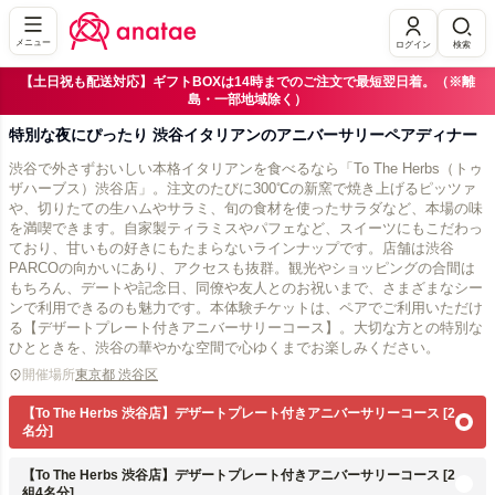
メニュー
ログイン
検索
【土日祝も配送対応】ギフトBOXは14時までのご注文で最短翌日着。（※離
島・一部地域除く）
特別な夜にぴったり 渋谷イタリアンのアニバーサリーペアディナー
渋谷で外さずおいしい本格イタリアンを食べるなら「To The Herbs（トゥ
ザハーブス）渋谷店」。注文のたびに300℃の新窯で焼き上げるピッツァ
や、切りたての生ハムやサラミ、旬の食材を使ったサラダなど、本場の味
を満喫できます。自家製ティラミスやパフェなど、スイーツにもこだわっ
ており、甘いもの好きにもたまらないラインナップです。店舗は渋谷
PARCOの向かいにあり、アクセスも抜群。観光やショッピングの合間は
もちろん、デートや記念日、同僚や友人とのお祝いまで、さまざまなシー
ンで利用できるのも魅力です。本体験チケットは、ペアでご利用いただけ
る【デザートプレート付きアニバーサリーコース】。大切な方との特別な
ひとときを、渋谷の華やかな空間で心ゆくまでお楽しみください。
開催場所
東京都 渋谷区
【To The Herbs 渋谷店】デザートプレート付きアニバーサリーコース [2
名分]
【To The Herbs 渋谷店】デザートプレート付きアニバーサリーコース [2
組4名分]