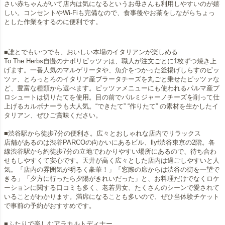
さい赤ちゃんがいて店内は気になるというお母さんも利用しやすいのが嬉
しい。コンセントやWi-Fiも完備なので、食事後やお茶をしながらちょっ
とした作業をするのに便利です。
■誰とでもいつでも、おいしい本場のイタリアンが楽しめる
To The Herbs自慢のナポリピッツァは、職人が注文ごとに1枚ずつ焼き上
げます。一番人気のマルゲリータや、魚介をつかった釜揚げしらすのピッ
ツァ、とろっとろのイタリア産ブラータチーズを丸ごと乗せたピッツァな
ど、豊富な種類から選べます。ピッツァメニューにも使われるパルマ産プ
ロシュートは切りたてを使用。目の前でパルミジャーノチーズを削って仕
上げるカルボナーラも大人気。“できたて” “作りたて” の素材を生かしたイ
タリアン、ぜひご賞味ください。
■渋谷駅から徒歩7分の便利さ。広々とおしゃれな店内でリラックス
店舗があるのは渋谷PARCOの向かいにあるビル、llyf渋谷東京の2階。各
線渋谷駅から約徒歩7分の立地でわかりやすい場所にあるので、待ち合わ
せもしやすくて安心です。天井が高く広々とした店内は過ごしやすいと人
気。「店内の雰囲気が明るく豪華！」「窓際の席からは渋谷の街を一望で
きる」「夕方に行ったら夕陽がきれいだった」と、お料理だけでなくロケ
ーションに関する口コミも多く、老若男女、たくさんのシーンで愛されて
いることがわかります。満席になることも多いので、ぜひ当体験チケット
で事前の予約がおすすめです。
■ふたりで楽しむアラカルトディナー