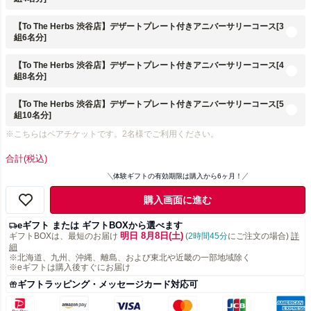
【To The Herbs 渋谷店】デザートプレート付きアニバーサリーコース[3
組6名分]
【To The Herbs 渋谷店】デザートプレート付きアニバーサリーコース[4
組8名分]
【To The Herbs 渋谷店】デザートプレート付きアニバーサリーコース[5
組10名分]
※こちらはペアチケットです。2名様でご利用ください。
合計
(税込)
体験ギフトの有効期限は購入から6ヶ月！
購入画面に進む
eギフト または ギフトBOXから選べます
明日 8月8日(土)
ギフトBOXは、最短のお届け
(
2時間45分
にご注文の場合)
詳
細
※北海道、九州、沖縄、離島、および東北や近畿の一部地域除く
※eギフトは購入後すぐにお届け
ギフトラッピング・メッセージカード対応可