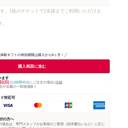
す。1枚のチケットで2名様までご利用いただけま
す。
体験ギフトの有効期限は購入から6ヶ月！
購入画面に進む
べます
日(日)
(
11時間45分
にご注文の場合)
詳細
北や近畿の一部地域除く
ード対応可
討の方へ
望の場合は、専門スタッフがお客様のご要望（請求書払いなど）に応じ