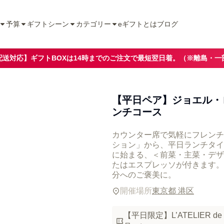
予算
ギフトシーン
カテゴリー
eギフトとは
ブログ
配送対応】ギフトBOXは14時までのご注文で最短翌日着。（※離島・一
【平日ペア】ジョエル・
ンチコース
カウンター席で気軽にフレンチ
ション」から、平日ランチタイ
に始まる、＜前菜・主菜・デザ
たはエスプレッソが付きます。
分へのご褒美に。
開催場所
東京都 港区
【平日限定】L’ATELIER d