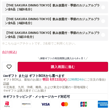
【THE SAKURA DINING TOKYO】飲み放題付・季節のカジュアルプラ
ン全6品［3組6名分］
【THE SAKURA DINING TOKYO】飲み放題付・季節のカジュアルプラ
ン全6品［4組8名分］
【THE SAKURA DINING TOKYO】飲み放題付・季節のカジュアルプラ
ン全6品［5組10名分］
※こちらはペアチケットです。2名様でご利用ください。
合計
(税込)
体験ギフトの有効期限は購入から6ヶ月！
購入画面に進む
eギフト または ギフトBOXから選べます
明日 8月11日(火)
ギフトBOXは、最短のお届け
(
12時間24分
にご注文の場合)
詳細
※北海道、九州、沖縄、離島、および東北や近畿の一部地域除く
※eギフトは購入後すぐにお届け
ギフトラッピング・メッセージカード対応可