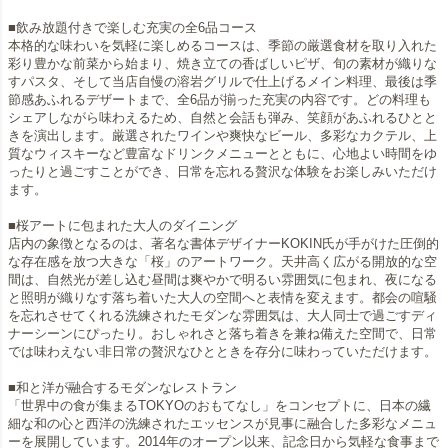
■飲み放題付きで楽しむ充実の全6品コース
本格的な味わいを気軽に楽しめるコースは、季節の厳選食材を取り入れた
彩り豊かな前菜から始まり、焼き立ての香ばしいピザ、旬の素材が織りな
すパスタ、そして当店自慢の溶岩グリルで仕上げるメイン料理、最後は季
節感あふれるデザートまで、全6品が揃った充実の内容です。どの料理も
シェアしながら味わえるため、自然と会話も弾み、笑顔があふれるひとと
きを演出します。厳選されたワインや爽快なビール、多彩なカクテル、上
質なウィスキーなど豊富なドリンクメニューとともに、心地よい時間をゆ
ったりと過ごすことができ、日常を忘れる贅沢な体験をお楽しみいただけ
ます。
■桜アートに包まれた大人のダイニング
店内の象徴となるのは、著名な書体デザイナーKOKIN氏が手がけた圧倒的
な存在感を放つ大きな「桜」のアートワーク。天井高く広がる開放的な空
間は、自然光が差し込む昼間は爽やかで明るい雰囲気に包まれ、夜になる
と照明が織りなす落ち着いた大人の空間へと表情を変えます。都会の喧騒
を忘れさせてくれる洗練されたモダンな雰囲気は、大人同士で過ごすディ
ナーシーンにぴったり。おしゃれさと落ち着きを兼ね備えた空間で、日常
では味わえない非日常の贅沢なひとときを存分に味わっていただけます。
■和と洋が融合するモダンなレストラン
「世界中の食が集まるTOKYOのおもてなし」をコンセプトに、日本の繊
細な和の心と西洋の洗練されたエッセンスが見事に融合した多彩なメニュ
ーを展開しています。2014年のオープン以来、記念日から気軽な食事まで