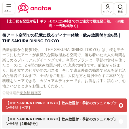
メニュー
ログイン
検索
【土日祝も配送対応】ギフトBOXは14時までのご注文で最短翌日着。（※離
島・一部地域除く）
桜アート空間での記憶に残るディナー体験・飲み放題付き全6品｜
THE SAKURA DINING TOKYO
西新宿駅から徒歩1分。「THE SAKURA DINING TOKYO」は、桜をモチ
ーフにしたアートが象徴的な開放感ある空間で、落ち着いた大人の時間を
楽しめるプレミアムダイニングです。今回のプランは、季節の食材を使っ
たコースに、2時間の飲み放題が付いた充実の内容です。前菜から始ま
り、焼き立てのピザや旬のパスタ、そして遠赤外線の効果で旨みを閉じ込
めた溶岩グリルまで、全6品をご用意。大切な方と肩肘張らずに本格的な
料理をシェアできる、カジュアルディナーです。お酒を片手に語らい、心
地よいひとときをお過ごしください。
開催場所
東京都 新宿区
【THE SAKURA DINING TOKYO】飲み放題付・季節のカジュアルプラ
ン全6品［ペア］
【THE SAKURA DINING TOKYO】飲み放題付・季節のカジュアルプラ
ン全6品［2組4名分］