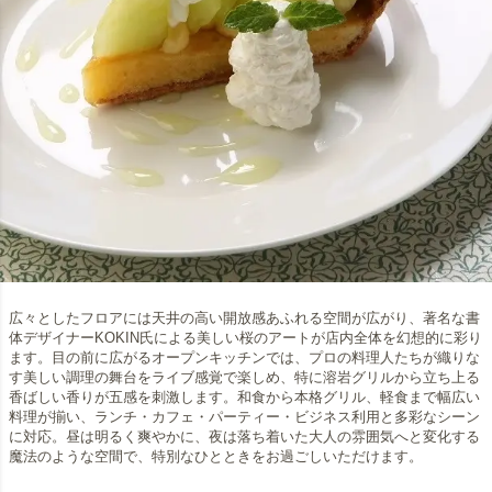
広々としたフロアには天井の高い開放感あふれる空間が広がり、著名な書
体デザイナーKOKIN氏による美しい桜のアートが店内全体を幻想的に彩り
ます。目の前に広がるオープンキッチンでは、プロの料理人たちが織りな
す美しい調理の舞台をライブ感覚で楽しめ、特に溶岩グリルから立ち上る
香ばしい香りが五感を刺激します。和食から本格グリル、軽食まで幅広い
料理が揃い、ランチ・カフェ・パーティー・ビジネス利用と多彩なシーン
に対応。昼は明るく爽やかに、夜は落ち着いた大人の雰囲気へと変化する
魔法のような空間で、特別なひとときをお過ごしいただけます。