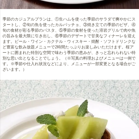
季節のカジュアルプランは、①生ハムを使った季節のサラダで爽やかにス
タートし、②旬の魚を使ったカルパッチョ、③焼き立ての季節のピザ、④
旬の食材が彩る季節のパスタ、⑤季節の食材を使った溶岩グリルで肉や魚
の旨みを最大限に引き出し、⑥季節のデザートで甘美なフィナーレを迎え
ます。ビール・ワイン・カクテル・ウィスキー・焼酎・ソフトドリンクな
ど豊富な飲み放題メニューで2時間たっぷりお楽しみいただけます。桜ア
ートに囲まれた特別な空間で味わう季節の恵みが、きっと忘れられない特
別な思い出となることでしょう。（※写真の料理およびメニューは一例で
す。※季節や仕入れ状況などにより、メニューが一部変更となる場合がご
ざいます。）