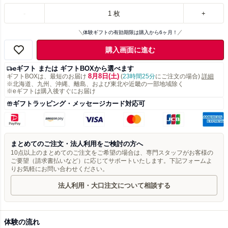
-
1
枚
+
体験ギフトの有効期限は購入から6ヶ月！
購入画面に進む
eギフト または ギフトBOXから選べます
8月8日(土)
ギフトBOXは、最短のお届け
(
23時間25分
にご注文の場合)
詳細
※北海道、九州、沖縄、離島、および東北や近畿の一部地域除く
※eギフトは購入後すぐにお届け
ギフトラッピング・メッセージカード対応可
まとめてのご注文・法人利用をご検討の方へ
10点以上のまとめてのご注文をご希望の場合は、専門スタッフがお客様の
ご要望（請求書払いなど）に応じてサポートいたします。下記フォームよ
りお気軽にお問い合わせください。
法人利用・大口注文について相談する
体験の流れ