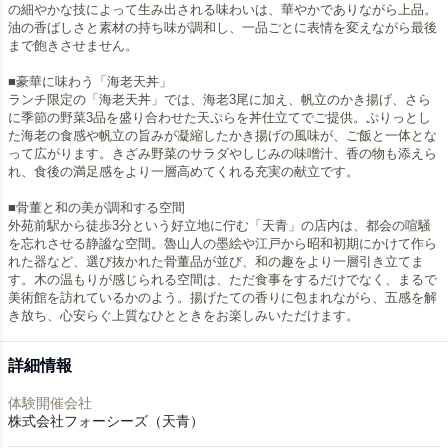
の細やかな技によって生み出される味わいは、華やかでありながら上品。
油の香ばしさと素材の持ち味が調和し、一品ごとに表情を変えながら最後
まで飽きさせません。
■豪華に味わう「海老天丼」
ランチ限定の「海老天丼」では、海老3尾に加え、帆立のかき揚げ、さら
に季節の野菜3品を盛り合わせた天ぷらを丼仕立てでご提供。ぷりっとし
た海老の食感や帆立の旨みが凝縮したかき揚げの風味が、ご飯と一体とな
って広がります。きざみ野菜のサラダやしじみの味噌汁、香の物も添えら
れ、食後の満足感をより一層高めてくれる充実の献立です。
■骨董と和の美が調和する空間
外苑前駅から徒歩3分という好立地に佇む「天青」の店内は、都会の喧騒
を忘れさせる静謐な空間。魯山人の墨絵や江戸から昭和初期にかけて作ら
れた器など、選び抜かれた骨董品が並び、和の趣をより一層引き立てま
す。木の温もりが感じられる空間は、ただ食事をするだけでなく、まるで
美術館を訪れているかのよう。揚げたての香りに包まれながら、五感を解
き放ち、心安らぐ上質なひとときをお楽しみいただけます。
詳細情報
体験開催会社
株式会社フォーシーズ（天青）