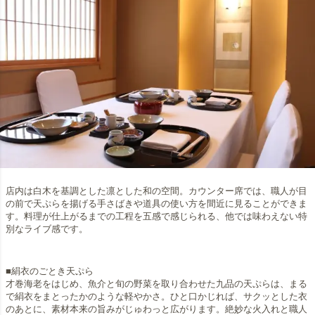
店内は白木を基調とした凛とした和の空間。カウンター席では、職人が目
の前で天ぷらを揚げる手さばきや道具の使い方を間近に見ることができま
す。料理が仕上がるまでの工程を五感で感じられる、他では味わえない特
別なライブ感です。
■絹衣のごとき天ぷら
才巻海老をはじめ、魚介と旬の野菜を取り合わせた九品の天ぷらは、まる
で絹衣をまとったかのような軽やかさ。ひと口かじれば、サクッとした衣
のあとに、素材本来の旨みがじゅわっと広がります。絶妙な火入れと職人