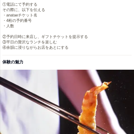
①電話にて予約する
その際に、以下を伝える
・anataeチケット名
・4桁の予約番号
・人数
②予約日時に来店し、ギフトチケットを提示する
③平日の贅沢なランチを楽しむ
④余韻に浸りながらお店をあとにする
体験の魅力