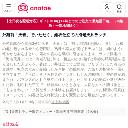
メニュー
ログイン
検索
【土日祝も配送対応】ギフトBOXは14時までのご注文で最短翌日着。（※離
島・一部地域除く）
外苑前「天青」でいただく、絹衣仕立ての海老天丼ランチ
外苑前駅から徒歩3分にある「天青」は、都心の喧騒を離れ、凛とした和
の趣に包まれる天ぷら専門店。熟練の職人が揚げる天ぷらは、絹のように
軽やかな衣をまとい、素材の旨みを繊細に引き立てます。ランチ限定の
「海老天丼」では、海老3尾に加え、帆立のかき揚げと季節の野菜3品を盛
り合わせた天ぷらを、香ばしい丼仕立てでご提供。プリプリとした海老の
食感や、帆立の旨みが凝縮したかき揚げの風味が、ご飯との相性を一層引
き立てます。さらに、きざみ野菜のサラダ、しじみの味噌汁、香の物が添
えられ、バランスのとれた献立に仕上げました。魯山人の墨絵や選び抜か
れた器に彩られた空間で、格調高いひとときを。大切な方への贈り物とし
てもふさわしい、上質なランチ体験をお届けします。（※お料理の写真は
イメージです。内容は仕入れ状況により変更となる場合がございます。）
利用人数
1名~10名
開催場所
東京都 港区
【天青】ランチ限定メニュー・海老天丼/平日限定［1名分］
合計
(税込)