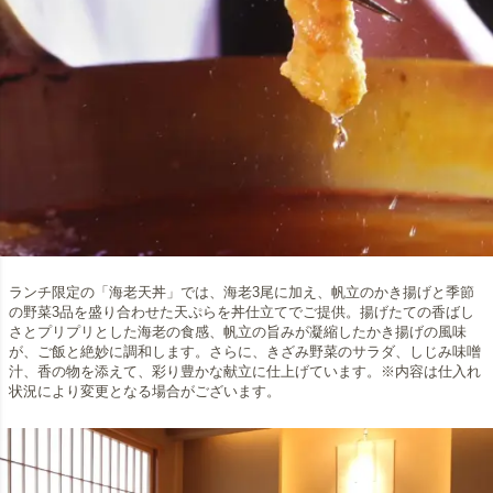
ランチ限定の「海老天丼」では、海老3尾に加え、帆立のかき揚げと季節
の野菜3品を盛り合わせた天ぷらを丼仕立てでご提供。揚げたての香ばし
さとプリプリとした海老の食感、帆立の旨みが凝縮したかき揚げの風味
が、ご飯と絶妙に調和します。さらに、きざみ野菜のサラダ、しじみ味噌
汁、香の物を添えて、彩り豊かな献立に仕上げています。※内容は仕入れ
状況により変更となる場合がございます。