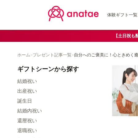
体験ギフト一覧
【土日祝も
ホーム
>
プレゼント記事一覧
>
自分へのご褒美に！心ときめく
ギフトシーン
から探す
結婚祝い
出産祝い
誕生日
結婚内祝い
還暦祝い
退職祝い