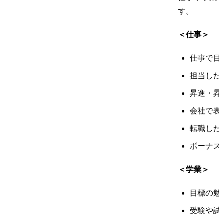
す。
＜仕事＞
仕事で
担当し
昇進・
会社で
転職し
ボーナ
＜学業＞
目標の
受験や