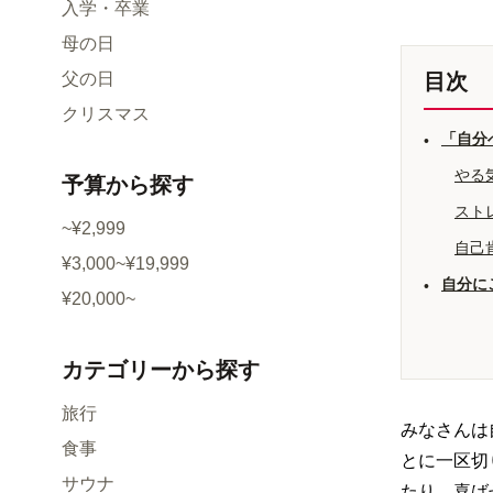
入学・卒業
母の日
父の日
目次
クリスマス
「自分
•
やる
予算
から探す
スト
~¥2,999
自己
¥3,000~¥19,999
自分に
•
¥20,000~
カテゴリー
から探す
旅行
みなさんは
食事
とに一区切
サウナ
たり、喜ば