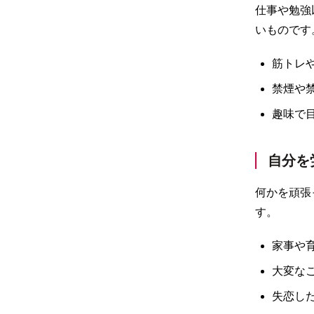
仕事や勉強
いものです
筋トレ
禁煙や
趣味で
自分を
何かを頑張
す。
家事や
大変な
失恋し