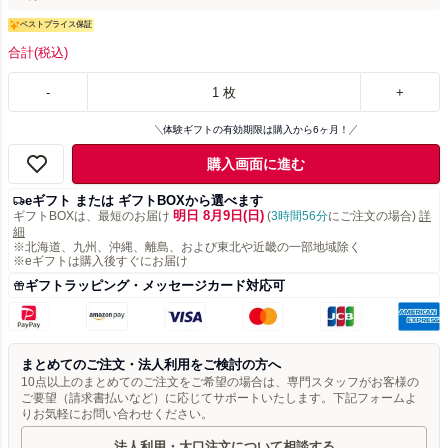
ベストプライス保証
合計
(税込)
-
1
枚
+
体験ギフトの有効期限は購入から6ヶ月！
購入画面に進む
eギフト または ギフトBOXから選べます
明日 8月9日(日)
ギフトBOXは、最短のお届け
(
3時間56分
にご注文の場合)
詳
細
※北海道、九州、沖縄、離島、および東北や近畿の一部地域除く
※eギフトは購入後すぐにお届け
ギフトラッピング・メッセージカード対応可
まとめてのご注文・法人利用をご検討の方へ
10点以上のまとめてのご注文をご希望の場合は、専門スタッフがお客様の
ご要望（請求書払いなど）に応じてサポートいたします。下記フォームよ
りお気軽にお問い合わせください。
法人利用・大口注文について相談する