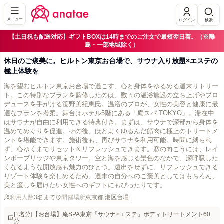
メニュー
ログイン
検索
【土日祝も配送対応】ギフトBOXは14時までのご注文で最短翌日着。（※離
島・一部地域除く）
休日のご褒美に。ヒルトン東京お台場で、サウナ入り放題×エステの
極上体験を
海を望むヒルトン東京お台場で過ごす、心と身体をゆるめる週末リトリー
ト。この特別なプランを監修したのは、数々の温浴施設の立ち上げやプロ
デュースを手がける笹野美紀恵氏。温浴のプロが、女性の美容と健康に最
適なプランを考案。舞台はホテル5階にある「庵スパ TOKYO」。滞在中
はサウナが自由に利用できる特典付き。まずは、サウナで深部から身体を
温めてめぐりを促進。その後、ほどよくゆるんだ筋肉に極上のトリートメ
ントを堪能できます。施術後も、再びサウナを利用可能。時間に縛られ
ず、心ゆくまでリセット＆リフレッシュできます。窓の向こうには、レイ
ンボーブリッジや東京タワー。空と海を感じる景色のなかで、深呼吸した
くなるような開放感も魅力のひとつ。遠出をせずに、リフレッシュできる
リゾート体験を楽しめるため、週末の自分へのご褒美としてはもちろん、
美と癒しを届けたい女性へのギフトにもぴったりです。
利用人数
3名まで
開催場所
東京都 港区台場
[1名分]【お台場】庵SPA東京「サウナ×エステ」ボディトリートメント60
分