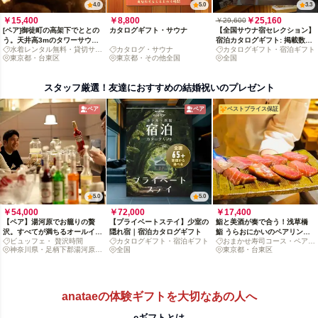
4.0
5.0
3.3
￥15,400
￥8,800
￥25,160
￥29,600
[ペア]御徒町の高架下でととの
カタログギフト・サウナ
【全国サウナ宿セレクション】
う。天井高3mのタワーサウナ
宿泊カタログギフト: 掲載数
水着レンタル無料・貸切サウ
カタログ・サウナ
カタログギフト・宿泊ギフト
体験
500+施設〜
ナ
東京都・台東区
東京都・その他全国
全国
スタッフ厳選！友達におすすめの結婚祝いのプレゼント
ペア
ペア
ベストプライス保証
5.0
5.0
￥54,000
￥72,000
￥17,400
【ペア】湯河原でお籠りの贅
【プライベートステイ】少室の
鮨と美酒が奏で合う！浅草橋
沢。すべてが満ちるオールイン
隠れ宿｜宿泊カタログギフト
鮨 うらおにかいのペアリング
ビュッフェ・ 贅沢時間
カタログギフト・宿泊ギフト
おまかせ寿司コース・ペアリ
クルーシブ紀行
付限定コース（時間指定あり）
神奈川県・足柄下郡湯河原町
全国
ング
東京都・台東区
鍛冶屋
anataeの体験ギフトを大切なあの人へ
eギフトとは