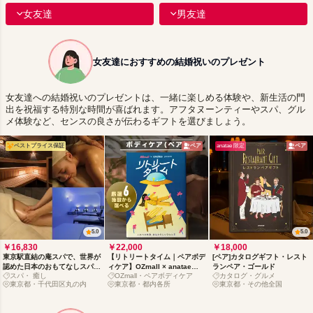
女友達
男友達
女友達におすすめの結婚祝いのプレゼント
女友達への結婚祝いのプレゼントは、一緒に楽しめる体験や、新生活の門
出を祝福する特別な時間が喜ばれます。アフタヌーンティーやスパ、グル
メ体験など、センスの良さが伝わるギフトを選びましょう。
ベストプライス保証
ペア
anatae 限定
ペア
5.0
5.0
￥16,830
￥22,000
￥18,000
東京駅直結の庵スパで、世界が
【リトリートタイム｜ペアボデ
[ペア]カタログギフト・レスト
認めた日本のおもてなしスパ体
ィケア】OZmall × anatae
ランペア・ゴールド
スパ・ 癒し
OZmall・ペアボディケア
カタログ・グルメ
験
presents カタログギフト
東京都・千代田区丸の内
東京都・都内各所
東京都・その他全国