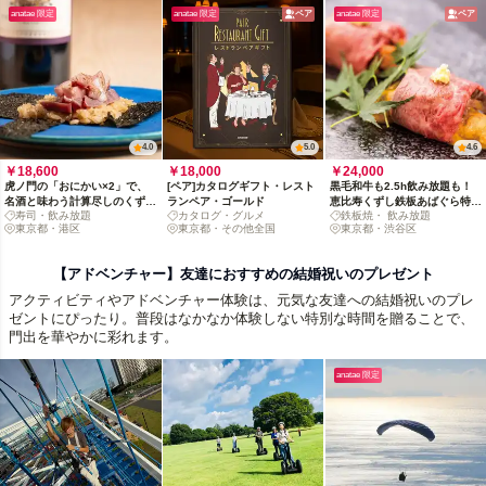
anatae 限定
anatae 限定
ペア
anatae 限定
ペア
4.0
5.0
4.6
￥18,600
￥18,000
￥24,000
虎ノ門の「おにかい×2」で、
[ペア]カタログギフト・レスト
黒毛和牛も2.5h飲み放題も！
名酒と味わう計算尽しのくずし
ランペア・ゴールド
恵比寿くずし鉄板あばぐら特選
寿司・飲み放題
カタログ・グルメ
鉄板焼・ 飲み放題
鮨
ペアディナー
東京都・港区
東京都・その他全国
東京都・渋谷区
【アドベンチャー】友達におすすめの結婚祝いのプレゼント
アクティビティやアドベンチャー体験は、元気な友達への結婚祝いのプレ
ゼントにぴったり。普段はなかなか体験しない特別な時間を贈ることで、
門出を華やかに彩れます。
anatae 限定