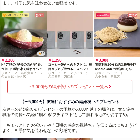
よく、相手に気を遣わせない金額感です。
ベストプライス保証
ペア
anatae 限定
ペア
5.0
￥2,200
￥1,250
￥3,000
[ペア]噂の“秘蜜の焼き芋”を、
コーヒー好きへのギフトに。毎
賞味期限10分＆恋は長モチ!?
代官山の隠れ家で味わうペア体
日ガブガブ飲める、スペシャル
ancolo cafeの至福のあんころ
スイーツ・ 新感覚スイーツ
コーヒー豆・デリバリーチケ
スイーツ・デート
験【ドリンク付】
ティコーヒー豆デリバリー
もちデート
東京都・渋⾕区
ット
兵庫県・西宮市
東京都・目黒区
~3,000円の結婚祝いのプレゼント一覧へ
【〜5,000円】友達におすすめの結婚祝いのプレゼント
友達への結婚祝いのプレゼントの予算が5,000円以下の場合は、女友達や
職場の同僚へ気軽に贈れる”プチギフト”として贈れるものがおすすめ。
「ちょっとしたお祝い」や「日頃の感謝の気持ち」を伝えるのにちょうど
よく、相手に気を遣わせない金額感です。