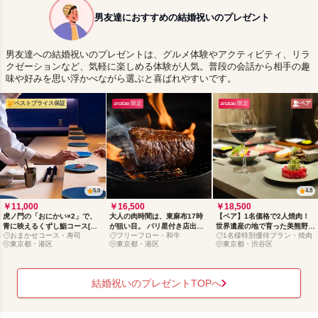
男友達におすすめの結婚祝いのプレゼント
男友達への結婚祝いのプレゼントは、グルメ体験やアクティビティ、リラ
クゼーションなど、気軽に楽しめる体験が人気。普段の会話から相手の趣
味や好みを思い浮かべながら選ぶと喜ばれやすいです。
ベストプライス保証
anatae 限定
anatae 限定
ペア
5.0
4.8
￥11,000
￥16,500
￥18,500
虎ノ門の「おにかい×2」で、
大人の肉時間は、東麻布17時
【ペア】1名価格で2人焼肉！
青に映えるくずし鮨コース[月
が狙い目。 パリ星付き店出身
世界遺産の地で育った美熊野牛
おまかせコース・寿司
フリーフロー・和牛
1名様特別優待プラン・焼肉
火水20時半限定]
シェフが贈る、黒毛和牛コース
を味わう恵比寿時間
東京都・港区
東京都・港区
東京都・渋谷区
（フリーフロー付）
結婚祝いのプレゼントTOPへ