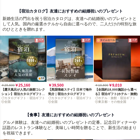
【宿泊カタログ】友達におすすめの結婚祝いのプレゼント
新婚生活の門出を祝う宿泊カタログは、友達への結婚祝いのプレゼントと
して人気。国内の厳選ホテルから自由に選べるので、二人だけの特別な旅
のひとときを贈れます。
ペア
ペア
タイムセール
ペア
3.8
￥25,160
￥39,500
￥9,010
￥29,600
￥10,600
【露天風呂が人気の旅館コレク
【異国情緒ステイ】日本で海外
【全国約18,000施設から選べ
ション】宿泊カタログギフト:
気分｜宿泊カタログギフト
る】宿泊ギフト(ホテル・旅館)
カタログギフト・宿泊ギフト
カタログギフト・宿泊ギフト
ホテル・旅館・宿泊ギフト
掲載数1,000+施設〜
全国
全国
東京都・その他全国
【食事】友達におすすめの結婚祝いのプレゼント
グルメ体験は、友達への結婚祝いのプレゼントの定番。記念日ディナーや
話題のレストラン体験など、美味しい時間を贈ることで、新生活の始まり
を祝福できます。