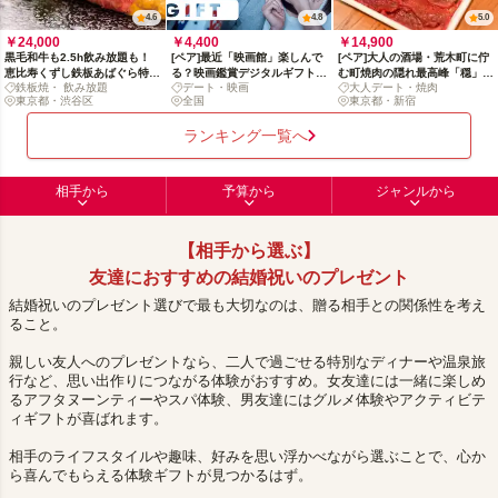
4.6
4.8
5.0
￥24,000
￥4,400
￥14,900
黒毛和牛も2.5h飲み放題も！
[ペア]最近「映画館」楽しんで
[ペア]大人の酒場・荒木町に佇
恵比寿くずし鉄板あばぐら特選
る？映画鑑賞デジタルギフトで
む町焼肉の隠れ最高峰「穏」
鉄板焼・ 飲み放題
デート・映画
大人デート・焼肉
ペアディナー
映画の没入体験を贈ろう
で、絶品の肉と米に舌鼓を！
東京都・渋谷区
全国
東京都・新宿
ランキング一覧へ
相手から
予算から
ジャンルから
【相手から選ぶ】
友達におすすめの結婚祝いのプレゼント
結婚祝いのプレゼント選びで最も大切なのは、贈る相手との関係性を考え
ること。
親しい友人へのプレゼントなら、二人で過ごせる特別なディナーや温泉旅
行など、思い出作りにつながる体験がおすすめ。女友達には一緒に楽しめ
るアフタヌーンティーやスパ体験、男友達にはグルメ体験やアクティビテ
ィギフトが喜ばれます。
相手のライフスタイルや趣味、好みを思い浮かべながら選ぶことで、心か
ら喜んでもらえる体験ギフトが見つかるはず。