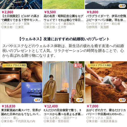
5.0
￥2,860
￥9,500
￥9,800
【土日祝限定】ビル5F の高さ
花の名所・昭和記念公園をセグ
パラグライダーで、伊豆の空飛
で綱渡りできる？空中モンスタ
ウェイで！それは都心で非日常
ぶピーターパン体験。羽を休め
アスレチック・冒険
セグウェイ・東京観光
パラグライダー・初心者
ージャングルへGO!
を味わう休日
る温泉付き
東京都・江東区
東京都・立川市
静岡県・賀茂郡
【ウェルネス】友達におすすめの結婚祝いのプレゼント
スパやエステなどのウェルネス体験は、新生活の疲れを癒す友達への結婚
祝いのプレゼントとして人気。リラクゼーションの時間を贈ることで、心
から喜ばれる贈り物になります。
ベストプライス保証
ペア
ベストプライス保証
5.0
5.0
5.0
￥16,830
￥12,400
￥7,000
東京駅直結の庵スパで、世界が
2人だけの完全個室で整う、3
おがくずの力で、寝るだけリカ
認めた日本のおもてなしスパ体
コースから選べる若よもぎ蒸し
バリー！中目黒HELIOS+の酵
スパ・ 癒し
よもぎ蒸し・温活デート
デトックス・温活
験
90分
素浴60分
東京都・千代田区丸の内
東京都・世田谷区
東京都・目黒区青葉台