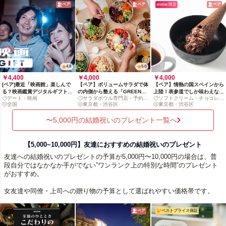
ペア
ペア
anatae 限定
ペア
4.8
5.0
￥4,400
￥4,000
￥4,000
[ペア]最近「映画館」楽しんで
【ペア】ボリュームサラダで体
【ペア】情熱の国スペインから
る？映画鑑賞デジタルギフトで
の内側から整える「GREEN
上陸！表参道でしか味わえない
デート・映画
サラダボウル専門店・予約不
ソフトクリーム・チョコレー
映画の没入体験を贈ろう
BROTHERS」体験を二人で
ソフトクリームを楽しむ二人時
全国
要
東京都・渋谷区
ト
東京都・渋谷区
間
〜5,000円の結婚祝いのプレゼント一覧へ
【5,000~10,000円】友達におすすめの結婚祝いのプレゼント
友達への結婚祝いのプレゼントの予算が5,000円〜10,000円の場合は、普
段自分ではなかなか手がでない”ワンランク上の特別な時間”のプレゼント
がおすすめ。
女友達や同僚・上司への贈り物の予算として選ばれやすい価格帯です。
ペア
ベストプライス保証