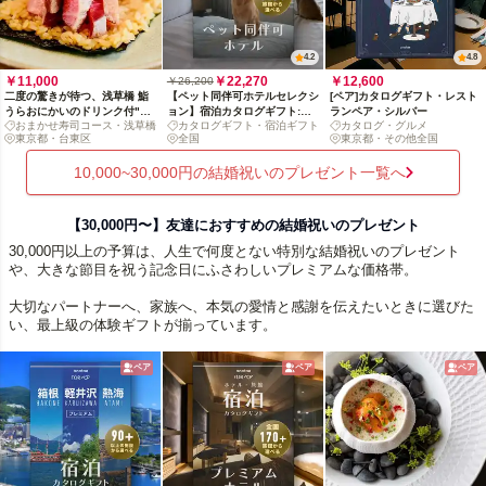
4.2
4.8
￥11,000
￥22,270
￥12,600
￥26,200
二度の驚きが待つ、浅草橋 鮨
【ペット同伴可ホテルセレクシ
[ペア]カタログギフト・レスト
うらおにかいのドリンク付"く
ョン】宿泊カタログギフト:
ランペア・シルバー
おまかせ寿司コース・浅草橋
カタログギフト・宿泊ギフト
カタログ・グルメ
ずし鮨"コース（時間指定あ
140+施設〜
東京都・台東区
全国
東京都・その他全国
り）
10,000~30,000円の結婚祝いのプレゼント一覧へ
【30,000円〜】友達におすすめの結婚祝いのプレゼント
30,000円以上の予算は、人生で何度とない特別な結婚祝いのプレゼント
や、大きな節目を祝う記念日にふさわしいプレミアムな価格帯。
大切なパートナーへ、家族へ、本気の愛情と感謝を伝えたいときに選びた
い、最上級の体験ギフトが揃っています。
ペア
ペア
ペア