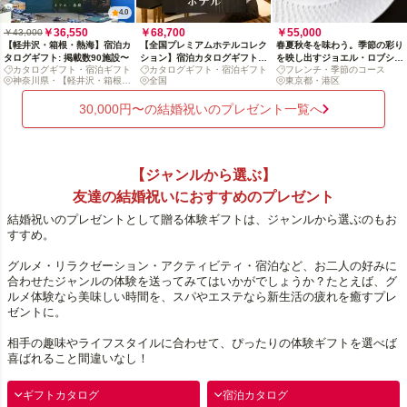
4.0
￥36,550
￥68,700
￥55,000
￥43,000
【軽井沢・箱根・熱海】宿泊カ
【全国プレミアムホテルコレク
春夏秋冬を味わう。季節の彩り
タログギフト: 掲載数90施設〜
ション】宿泊カタログギフト:
を映し出すジョエル・ロブショ
カタログギフト・宿泊ギフト
カタログギフト・宿泊ギフト
フレンチ・季節のコース
掲載数170+施設〜
ンの「デギュスタシオンコー
神奈川県・【軽井沢・箱根・
全国
東京都・港区
ス」
熱海】
30,000円〜の結婚祝いのプレゼント一覧へ
【ジャンルから選ぶ】
友達の結婚祝いにおすすめのプレゼント
結婚祝いのプレゼントとして贈る体験ギフトは、ジャンルから選ぶのもお
すすめ。
グルメ・リラクゼーション・アクティビティ・宿泊など、お二人の好みに
合わせたジャンルの体験を送ってみてはいかがでしょうか？たとえば、グ
ルメ体験なら美味しい時間を、スパやエステなら新生活の疲れを癒すプレ
ゼントに。
相手の趣味やライフスタイルに合わせて、ぴったりの体験ギフトを選べば
喜ばれること間違いなし！
ギフトカタログ
宿泊カタログ