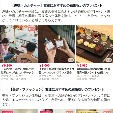
【趣味・カルチャー】友達におすすめの結婚祝いのプレゼント
趣味やカルチャー体験は、友達の個性に合わせた結婚祝いのプレゼント選
びに最適。相手の興味に寄り添った体験を贈ることで、「自分のことを分
かってくれている」と感じてもらえます。
ペア
5.0
4.3
￥9,800
￥8,000
￥2,980
二人の“さりげないお揃い”に、
【東京】私の香りは非売品！世
築地本願寺の風情を愉しむ 厳
世界に一つだけのレザークラフ
界に一つのフレグランス調合体
選日本茶フライト×絶品スイー
クラフト・レザー
オリジナル・香水
スイーツ・日本茶
トを贈り合う[ペアチケット]
験
ツペアリングの贅沢時間
神奈川県・茅ヶ崎市
東京都・渋谷区
東京都・中央区
【美容・ファッション】友達におすすめの結婚祝いのプレゼント
美容・ファッション体験は、女友達への結婚祝いのプレゼントとして特に
人気。エステやヘッドスパなど、自分へのご褒美になる特別な時間を贈れ
ます。
anatae 限定
anatae 限定
ペア
ベストプライス保証
ペア