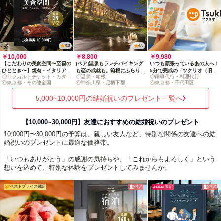
4.8
4.5
￥10,000
￥8,800
￥9,980
【こだわりの美食空間〜至福の
[ペア]温泉もランチバイキング
いつも頑張っているあの人へ！
ひととき〜】焼肉・イタリア
も恋の成就も。箱根にふらり日
5分で完成の「ツクリオ（旧：
アラカルトチケット・カタロ
温泉・箱根
家事代行・料理代行
ン・和食など、厳選39店舗か
帰りデート旅[土日祝限定]
つくりおき.jp）」料理おやす
グ
東京都・その他全国
神奈川県・足柄下郡
東京都・千代田区
ら選べるお食事券 10,000円
み体験
5,000~10,000円の結婚祝いのプレゼント一覧へ
【10,000~30,000円】友達におすすめの結婚祝いのプレゼント
10,000円〜30,000円の予算は、親しい友人など、特別な関係の友達への結
婚祝いのプレゼントに最適な価格帯。
「いつもありがとう」の感謝の気持ちや、「これからもよろしく」という
想いを込めて、特別な体験をプレゼントしてみませんか。
ベストプライス保証
ペア
anatae 限定
ペア