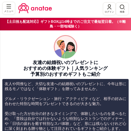
メニュー
ログイン
検索
【土日祝も配送対応】ギフトBOXは14時までのご注文で最短翌日着。（※離
島・一部地域除く）
友達の結婚祝いのプレゼントに
おすすめの体験ギフト｜
人気ランキング
予算別のおすすめギフトもご紹介
友人や同僚など、大切な友達への結婚祝いのプレゼントに、今年は形に
残るモノではなく「体験ギフト」を贈ってみませんか。
グルメ・リラクゼーション・旅行・アクティビティなど、相手の好みに
合わせた特別な時間をプレゼントできるのが大きな魅力。
受け取った方が自分の好きなタイミングで、体験したいものを選べるた
め、「普段は自分では行かないような特別なレストランでのディナー」
や「日頃の疲れを癒す特別なスパ体験」など、形には残らないけれど心
に深く刻まれる贈り物として注目されているギフトをご紹介します。