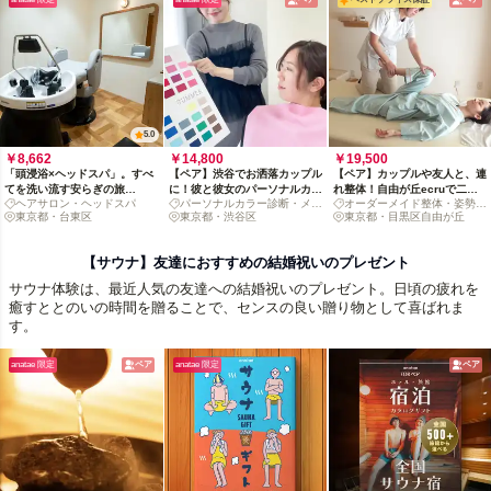
5.0
￥8,662
￥14,800
￥19,500
「頭浸浴×ヘッドスパ」。すべ
【ペア】渋谷でお洒落カップル
【ペア】カップルや友人と、連
てを洗い流す安らぎの旅
に！彼と彼女のパーソナルカラ
れ整体！自由が丘ecruで二人
ヘアサロン・ヘッドスパ
パーソナルカラー診断・メイ
オーダーメイド整体・姿勢改
(anatae限定ヒト幹細胞 フェイ
ー診断＆メイク体験
のリセットケア
東京都・台東区
ク
東京都・渋谷区
善
東京都・目黒区自由が丘
スマスクお土産付き)
【サウナ】友達におすすめの結婚祝いのプレゼント
サウナ体験は、最近人気の友達への結婚祝いのプレゼント。日頃の疲れを
癒すととのいの時間を贈ることで、センスの良い贈り物として喜ばれま
す。
anatae 限定
ペア
anatae 限定
ペア