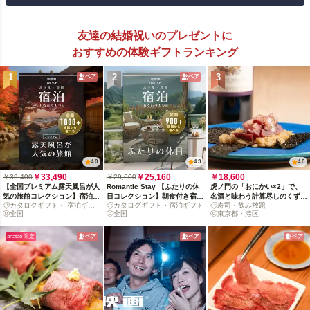
友達の結婚祝いのプレゼントに
おすすめの体験ギフトランキング
1
2
3
ペア
ペア
4.0
4.3
4.0
￥33,490
￥25,160
￥18,600
￥39,400
￥29,600
【全国プレミアム露天風呂が人
Romantic Stay 【ふたりの休
虎ノ門の「おにかい×2」で、
気の旅館コレクション】宿泊カ
日コレクション】朝食付き宿泊
名酒と味わう計算尽しのくずし
カタログギフト・ 宿泊ギフ
カタログギフト・宿泊ギフト
寿司・飲み放題
タログギフト: 掲載数1,000+施
カタログギフト: 掲載数900+施
鮨
ト
全国
全国
東京都・港区
設〜
設〜
anatae 限定
ペア
ペア
ペア