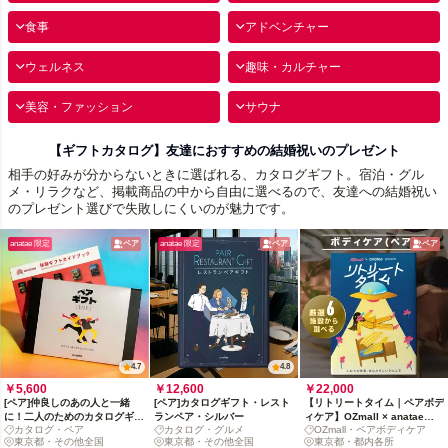
食事
アドベンチャー
ウェルネス
趣味・カルチャー
美容・ファッション
サウナ
【ギフトカタログ】友達におすすめの結婚祝いのプレゼント
相手の好みが分からないときに選ばれる、カタログギフト。宿泊・グル
メ・リラクなど、掲載商品の中から自由に選べるので、友達への結婚祝い
のプレゼント選びで失敗しにくいのが魅力です。
anatae 限定
ペア
anatae 限定
ペア
ペア
4.7
4.8
￥5,600
￥12,600
￥22,000
[ペア]仲良しのあの人と一緒
[ペア]カタログギフト・レスト
【リトリートタイム｜ペアボデ
に！二人のためのカタログギフ
ランペア・シルバー
ィケア】OZmall × anatae
カタログ・ペア
カタログ・グルメ
OZmall・ペアボディケア
ト
presents カタログギフト
東京都・その他全国
東京都・その他全国
東京都・都内各所