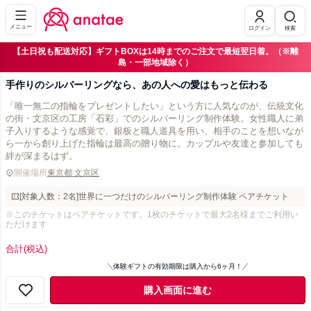
メニュー
ログイン
検索
【土日祝も配送対応】ギフトBOXは14時までのご注文で最短翌日着。（※離
島・一部地域除く）
手作りのシルバーリングなら、あの人への愛はもっと伝わる
「唯一無二の指輪をプレゼントしたい」という方に人気なのが、伝統文化
の街・文京区の工房「石彩」でのシルバーリング制作体験。女性職人に弟
子入りするような感覚で、銀板と職人道具を用い、相手のことを想いなが
ら一から創り上げた指輪は最高の贈り物に。カップルや友達と参加しても
絆が深まるはず。
開催場所
東京都 文京区
[対象人数：2名]世界に一つだけのシルバーリング制作体験 ペアチケット
※このチケットはペアチケットです。1枚のチケットで最大2名様までご利用い
ただけます
合計
(税込)
体験ギフトの有効期限は購入から6ヶ月！
購入画面に進む