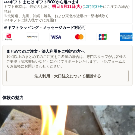
eギフト または ギフトBOXから選べます
明日 8月11日(火)
ギフトBOXは、最短のお届け
(
12時間37分
にご注文の場合)
詳細
※北海道、九州、沖縄、離島、および東北や近畿の一部地域除く
※eギフトは購入後すぐにお届け
ギフトラッピング・メッセージカード対応可
まとめてのご注文・法人利用をご検討の方へ
10点以上のまとめてのご注文をご希望の場合は、専門スタッフがお客様の
ご要望（請求書払いなど）に応じてサポートいたします。下記フォームよ
りお気軽にお問い合わせください。
法人利用・大口注文について相談する
体験の魅力