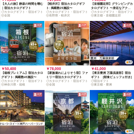
【大人の旅】静寂の時間を嗜む
【軽井沢】宿泊カタログギフ
【首都圏近郊】グランピングカ
｜宿泊カタログギフト
ト: 掲載数25施設〜
タログギフト 〜身近なアクセ
カタログギフト・宿泊ギフト
カタログギフト・宿泊ギフト
カタログギフト・宿泊ギフト
ス圏で味わう贅沢アウトドア〜
全国
長野県・軽井沢
東京都・首都圏近郊
ペア
ペア
ペア
3.7
￥50,400
￥78,000
￥41,000
【箱根プレミアム】宿泊カタロ
【家族連れによりそう宿】ファ
【東京豊洲 万葉倶楽部】宿泊
グギフト: 掲載数45施設〜
ミリー宿泊カタログギフト
ギフト [朝食ビュッフェ付き]
カタログギフト・宿泊ギフト
カタログギフト・宿泊ギフト
宿泊ギフト
神奈川県・箱根
全国
東京都・豊洲
ペア
ペア
ペア
3.8