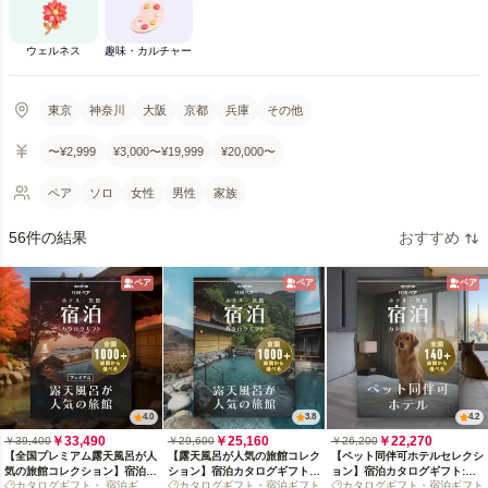
ウェルネス
趣味・カルチャー
東京
神奈川
大阪
京都
兵庫
その他
〜¥2,999
¥3,000〜¥19,999
¥20,000〜
ペア
ソロ
女性
男性
家族
56件の結果
おすすめ
ペア
ペア
ペア
4.0
3.8
4.2
￥33,490
￥25,160
￥22,270
￥39,400
￥29,600
￥26,200
【全国プレミアム露天風呂が人
【露天風呂が人気の旅館コレク
【ペット同伴可ホテルセレクシ
気の旅館コレクション】宿泊カ
ション】宿泊カタログギフト:
ョン】宿泊カタログギフト:
カタログギフト・ 宿泊ギフ
カタログギフト・宿泊ギフト
カタログギフト・宿泊ギフト
タログギフト: 掲載数1,000+施
掲載数1,000+施設〜
140+施設〜