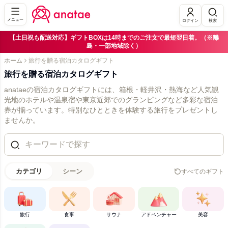
メニュー
ログイン
検索
【土日祝も配送対応】ギフトBOXは14時までのご注文で最短翌日着。（※離
島・一部地域除く）
ホーム
旅行を贈る宿泊カタログギフト
旅行を贈る宿泊カタログギフト
anataeの宿泊カタログギフトには、箱根・軽井沢・熱海など人気観
光地のホテルや温泉宿や東京近郊でのグランピングなど多彩な宿泊
券が揃っています。特別なひとときを体験する旅行をプレゼントし
ませんか。
カテゴリ
シーン
すべてのギフト
旅行
食事
サウナ
アドベンチャー
美容