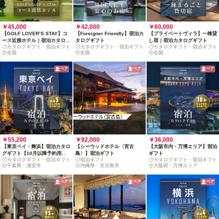
￥45,000
￥42,000
￥60,000
【GOLF LOVER’S STAY】コ
【Foreigner Friendly】宿泊カ
【プライベートヴィラ】一棟貸
ース近接ホテル｜宿泊カタログ
タログギフト
し宿｜宿泊カタログギフト
カタログギフト・宿泊ギフト
カタログギフト・宿泊ギフト
カタログギフト・宿泊ギフト
ギフト
全国
全国
全国
ペア
ペア
ペア
￥55,200
￥92,000
￥36,000
【東京ベイ・舞浜】宿泊カタロ
【シーウッドホテル〈宮古
【大阪市内・万博エリア】宿泊
グギフト【10月以降予約用】:
島〉】宿泊ギフト
ギフト
カタログギフト・宿泊ギフト
宿泊ギフト
カタログギフト・宿泊ギフト
掲載数5施設+
千葉県・浦安市
沖縄県・宮古島市
大阪府・万博エリア
ペア
ペア
ペア