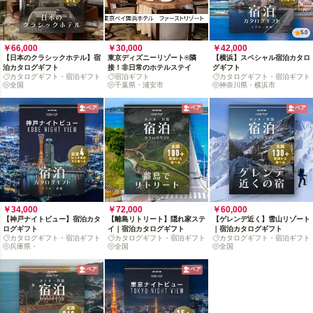
5.0
￥66,000
￥30,000
￥42,000
【日本のクラシックホテル】宿
東京ディズニーリゾート®隣
【横浜】スペシャル宿泊カタロ
泊カタログギフト
接！非日常のホテルステイ
グギフト
カタログギフト・宿泊ギフト
宿泊ギフト
カタログギフト・宿泊ギフト
全国
千葉県・浦安市
神奈川県・横浜市
ペア
ペア
ペア
￥34,000
￥72,000
￥60,000
【神戸ナイトビュー】宿泊カタ
【離島リトリート】隠れ家ステ
【ゲレンデ近く】雪山リゾート
ログギフト
イ｜宿泊カタログギフト
｜宿泊カタログギフト
カタログギフト・宿泊ギフト
カタログギフト・宿泊ギフト
カタログギフト・宿泊ギフト
兵庫県・
全国
全国
ペア
ペア