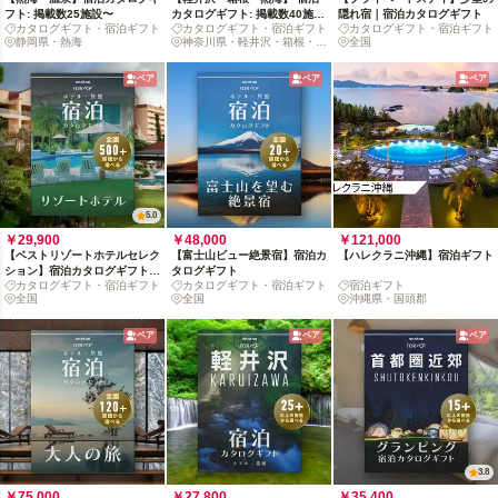
フト: 掲載数25施設〜
カタログギフト: 掲載数40施
隠れ宿｜宿泊カタログギフト
カタログギフト・宿泊ギフト
カタログギフト・宿泊ギフト
カタログギフト・宿泊ギフト
設〜
静岡県・熱海
神奈川県・軽井沢・箱根・熱
全国
海
ペア
ペア
ペア
5.0
￥29,900
￥48,000
￥121,000
【ベストリゾートホテルセレク
【富士山ビュー絶景宿】宿泊カ
【ハレクラニ沖縄】宿泊ギフト
ション】宿泊カタログギフト:
タログギフト
カタログギフト・宿泊ギフト
カタログギフト・宿泊ギフト
宿泊ギフト
掲載数 500+施設〜
全国
全国
沖縄県・国頭郡
ペア
ペア
ペア
3.8
￥75,000
￥27,800
￥35,400