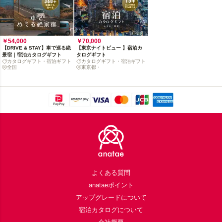
￥54,000
￥70,000
【DRIVE & STAY】車で巡る絶
【東京ナイトビュー 】宿泊カ
景宿｜宿泊カタログギフト
タログギフト
カタログギフト・宿泊ギフト
カタログギフト・宿泊ギフト
全国
東京都・
Footer
よくある質問
anataeポイント
アップグレードについて
宿泊カタログについて