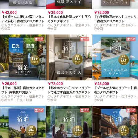
￥42,000
￥39,000
￥75,000
【妊婦さんに優しい宿】マタニ
【日本文化体験型ステイ】宿泊
【お子様歓迎ホテル】ファミリ
ティ安心｜宿泊カタログギフト
カタログギフト
ー宿泊カタログギフト
カタログギフト・宿泊ギフト
カタログギフト・宿泊ギフト
カタログギフト・宿泊ギフト
全国
全国
全国
ペア
ペア
ペア
￥29,000
￥72,000
￥48,000
【日光・那須】宿泊カタログギ
【都会ホカンス】シティリゾー
【プールが人気のリゾート】宿
フト: 掲載数15施設〜
トで過ごす宿泊カタログギフト
泊カタログギフト
カタログギフト・宿泊ギフト
カタログギフト・宿泊ギフト
カタログギフト・宿泊ギフト
栃木県・日光・那須
全国
全国
ペア
ペア
ペア