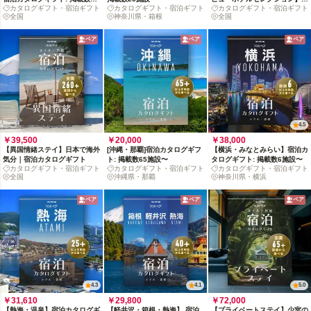
カタログギフト・宿泊ギフト
カタログギフト・宿泊ギフト
カタログギフト・宿泊ギフト
500+施設〜
泊カタログギフト: 掲載数
全国
神奈川県・箱根
全国
500+施設〜
ペア
ペア
ペア
4.5
￥39,500
￥20,000
￥38,000
【異国情緒ステイ】日本で海外
[沖縄・那覇]宿泊カタログギフ
【横浜・みなとみらい】宿泊カ
気分｜宿泊カタログギフト
ト: 掲載数65施設〜
タログギフト: 掲載数6施設〜
カタログギフト・宿泊ギフト
カタログギフト・宿泊ギフト
カタログギフト・宿泊ギフト
全国
沖縄県・那覇
神奈川県・横浜
ペア
ペア
ペア
4.3
4.1
5.0
￥31,610
￥29,800
￥72,000
【熱海・温泉】宿泊カタログギ
【軽井沢・箱根・熱海】 宿泊
【プライベートステイ】少室の