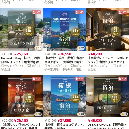
ト
全国
全国
全国
設〜
ペア
ペア
ペア
4.3
4.0
￥25,160
￥36,550
￥68,700
￥29,600
￥43,000
Romantic Stay 【ふたりの休
【軽井沢・箱根・熱海】宿泊カ
【全国プレミアムホテルコレク
日コレクション】朝食付き宿泊
タログギフト: 掲載数90施設〜
ション】宿泊カタログギフト:
カタログギフト・宿泊ギフト
カタログギフト・宿泊ギフト
カタログギフト・宿泊ギフト
カタログギフト: 掲載数900+施
掲載数170+施設〜
全国
神奈川県・【軽井沢・箱根・
全国
設〜
熱海】
ペア
ペア
ペア
3.3
4.3
5.0
￥25,160
￥37,060
￥46,800
￥29,600
￥43,600
【全国サウナ宿セレクション】
【箱根】 宿泊カタログギフト:
USER’S CHOICE 【高評価レ
宿泊カタログギフト: 掲載数
掲載数25施設〜
ビューホテルセレクション】宿