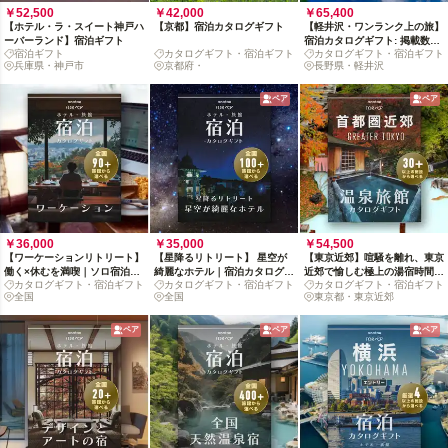
￥52,500
￥42,000
￥65,400
【ホテル・ラ・スイート神戸ハ
【京都】宿泊カタログギフト
【軽井沢・ワンランク上の旅】
ーバーランド】宿泊ギフト
宿泊カタログギフト: 掲載数20
宿泊ギフト
カタログギフト・宿泊ギフト
カタログギフト・宿泊ギフト
施設〜
兵庫県・神戸市
京都府・
長野県・軽井沢
ペア
ペア
￥36,000
￥35,000
￥54,500
【ワーケーションリトリート】
【星降るリトリート】 星空が
【東京近郊】喧騒を離れ、東京
働く×休むを満喫｜ソロ宿泊カ
綺麗なホテル｜宿泊カタログギ
近郊で愉しむ極上の湯宿時間を
カタログギフト・宿泊ギフト
カタログギフト・宿泊ギフト
カタログギフト・宿泊ギフト
タログギフト
フト
大切な人に贈る
全国
全国
東京都・東京近郊
ペア
ペア
ペア