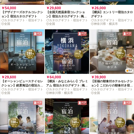
￥54,000
￥29,600
￥26,000
【デザイナーズホテルコレクシ
【全国天然温泉宿コレクショ
【横浜】エントリー宿泊カタロ
ョン】宿泊カタログギフト
ン】宿泊カタログギフト: 掲載
グギフト
カタログギフト・宿泊ギフト
カタログギフト・宿泊ギフト
カタログギフト・宿泊ギフト
数400+施設〜
全国
全国
神奈川県・横浜市
ペア
ペア
ペア
5.0
￥29,600
￥64,000
￥39,900
【オーシャンビューステイセレ
【横浜・みなとみらい】プレミ
【至福の朝食付ホテルセレクシ
クション】絶景海辺の宿泊カタ
アム 宿泊カタログギフト: 掲載
ョン】こだわりの朝食付き宿泊
カタログギフト・宿泊ギフト
カタログギフト・宿泊ギフト
カタログギフト・宿泊ギフト
ログギフト : 掲載数200+施
数7施設〜
カタログギフト: 掲載数280施
全国
神奈川県・横浜市
全国
設〜
設〜
ペア
ペア
ペア