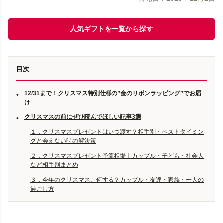
人気ギフトを一覧から探す
目次
12/31まで！クリスマス特別仕様の”金のリボンラッピング”でお届
•
け
クリスマスの前にぜひ読んでほしい記事3選
•
１．クリスマスプレゼントはいつ渡す？相手別・ベストタイミン
グと会えない時の解決策
２．クリスマスプレゼント予算相場｜カップル・子ども・社会人
など相手別まとめ
３．今年のクリスマス、何する？カップル・友達・家族・一人の
過ごし方