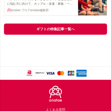
に悩む方に向けて、カップル・友達・家族・一人
など相手との関係性別に過ごすアイデアをご紹介
anatae ブログ
anatae編集部
します。
ギフトの特集記事一覧へ
Footer
よくある質問