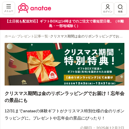
メニュー
ログイン
検索
【土日祝も配送対応】ギフトBOXは14時までのご注文で最短翌日着。（※離
島・一部地域除く）
ホーム
>
プレゼント記事一覧
>
クリスマス期間は金のリボンラッピングでお届け！忘年会の景品にも
クリスマス期間は金のリボンラッピングでお届け！忘年会
の景品にも
12/31までanataeの体験ギフトがクリスマス特別仕様の金のリボン
ラッピングに。プレゼントや忘年会の景品にぴったり！
公開日：
2025年12月2日