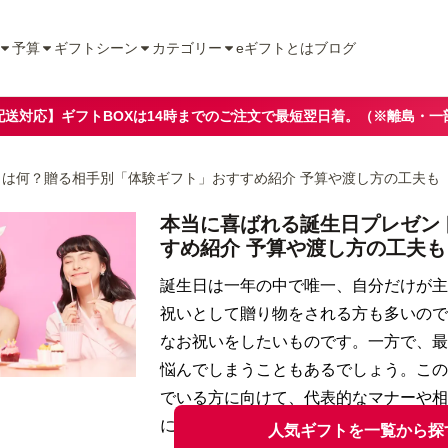
予算
ギフトシーン
カテゴリー
eギフトとは
ブログ
配送対応】ギフトBOXは14時までのご注文で最短翌日着。（※離島・一
は何？贈る相手別「体験ギフト」おすすめ紹介 予算や渡し方の工夫も
本当に喜ばれる誕生日プレゼン
すめ紹介 予算や渡し方の工夫も
誕生日は一年の中で唯一、自分だけが主
祝いとして贈り物をされる方も多いので
なお祝いをしたいものです。一方で、最
悩んでしまうこともあるでしょう。この
でいる方に向けて、代表的なマナーや相
について紹介します。
人気ギフトを一覧から探