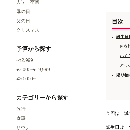
入学・卒業
母の日
父の日
目次
クリスマス
誕生日
•
何を
予算
から探す
いく
~¥2,999
どう
¥3,000~¥19,999
贈り物
•
¥20,000~
カテゴリー
から探す
旅行
今回は、誕
食事
誕生日は一
サウナ