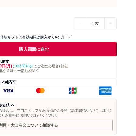
-
1
枚
+
体験ギフトの有効期限は購入から6ヶ月！
購入画面に進む
べます
0日(月)
(
10時間45分
にご注文の場合)
詳細
北や近畿の一部地域除く
ード対応可
討の方へ
望の場合は、専門スタッフがお客様のご要望（請求書払いなど）に応じ
よりお気軽にお問い合わせください。
利用・大口注文について相談する