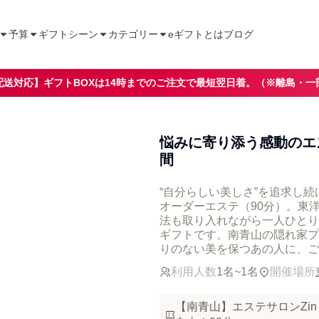
予算
ギフトシーン
カテゴリー
eギフトとは
ブログ
配送対応】ギフトBOXは14時までのご注文で最短翌日着。（※離島・一
悩みに寄り添う感動のエ
間
“自分らしい美しさ”を追求し続
オーダーエステ（90分）。東
法も取り入れながら一人ひとり
ギフトです。南青山の隠れ家プ
りのない美を保つあの人に、ご
利用人数
1名~1名
開催場所
【南青山】エステサロンZi