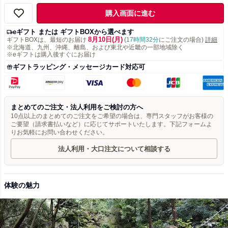
購入画面に進む
eギフト または ギフトBOXから選べます
8月10日(月)
ギフトBOXは、最短のお届け
(
17時間32分
にご注文の場合)
詳細
※北海道、九州、沖縄、離島、および東北や近畿の一部地域除く
※eギフトは購入後すぐにお届け
ギフトラッピング・メッセージカード対応可
まとめてのご注文・法人利用をご検討の方へ
10点以上のまとめてのご注文をご希望の場合は、専門スタッフがお客様の
ご要望（請求書払いなど）に応じてサポートいたします。下記フォームよ
りお気軽にお問い合わせください。
法人利用・大口注文について相談する
体験の魅力