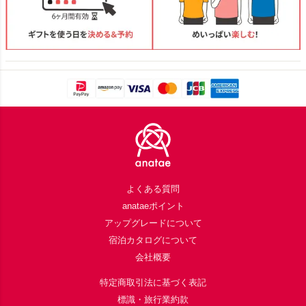
Footer
よくある質問
anataeポイント
アップグレードについて
宿泊カタログについて
会社概要
特定商取引法に基づく表記
標識・旅行業約款