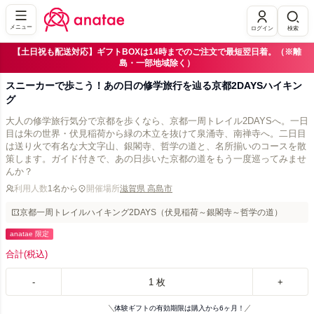
メニュー
ログイン
検索
【土日祝も配送対応】ギフトBOXは14時までのご注文で最短翌日着。（※離
島・一部地域除く）
スニーカーで歩こう！あの日の修学旅行を辿る京都2DAYSハイキン
グ
大人の修学旅行気分で京都を歩くなら、京都一周トレイル2DAYSへ。一日
目は朱の世界・伏見稲荷から緑の木立を抜けて泉涌寺、南禅寺へ。二日目
は送り火で有名な大文字山、銀閣寺、哲学の道と、名所揃いのコースを散
策します。ガイド付きで、あの日歩いた京都の道をもう一度巡ってみませ
んか？
利用人数
1名から
開催場所
滋賀県 高島市
京都一周トレイルハイキング2DAYS（伏見稲荷～銀閣寺～哲学の道）
anatae 限定
合計
(税込)
-
1
枚
+
体験ギフトの有効期限は購入から6ヶ月！