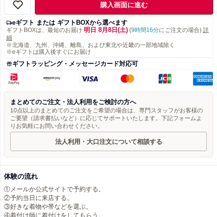
購入画面に進む
eギフト または ギフトBOXから選べます
明日 8月8日(土)
ギフトBOXは、最短のお届け
(
9時間16分
にご注文の場合)
詳
細
※北海道、九州、沖縄、離島、および東北や近畿の一部地域除く
※eギフトは購入後すぐにお届け
ギフトラッピング・メッセージカード対応可
まとめてのご注文・法人利用をご検討の方へ
10点以上のまとめてのご注文をご希望の場合は、専門スタッフがお客様の
ご要望（請求書払いなど）に応じてサポートいたします。下記フォームよ
りお気軽にお問い合わせください。
法人利用・大口注文について相談する
体験の流れ
①メールか公式サイトで予約する。
②予約当日に来店する。
③好きな着物や帯などを選ぶ。
④着付け師に着付けをしてもらう。