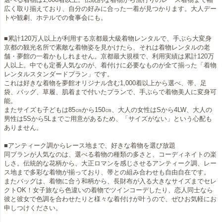
広く取り揃えており、自分の好みに合った一着が見つかります。大人デー
トや観劇、ホテルでの食事会にも。
■累計120万人以上が利用する京都最大級着物レンタルで、手ぶら大変身
京都の観光名所で素敵な着物姿を見かけたら、それは着物レンタルの老
舗・夢館の一着かもしれません。京都最大規模で、利用実績は累計120万
人以上。中でも定番人気なのが、着付けに必要なものが全て揃った「着物
レンタルスタンダードプラン」です。
これは好きな着物を夢館オリジナル含む1,000着以上から選べ、帯、足
袋、バッグ、草履、肌着まで付いたプランで、手ぶらで着物美人に変身可
能。
またサイズも子どもは85㎝から150㎝、大人の女性はSから4LW、大人の
男性は5Sから5Lまでご用意があるため、「サイズがない」という心配も
ありません。
■アンティーク調からレース地まで、好きな着物を選び放題
同プランが人気なのは、選べる着物の種類の多さと、コーディネイトの楽
しさ。伝統的な花柄から、大正ロマンを感じさせるアンティーク調、レー
ス地まで多彩な着物が揃っており、帯との組み合わせも自由自在です。
またバッグは、着物に合う和柄から、長財布が入る大きなサイズまでセレ
クトOK！女子旅なら色違いの着物でツインコーデしたり、恋人同士なら
彼と彼女で色調を合わせたりと様々な着付けが叶うので、ぜひお気軽にお
申しつけください。