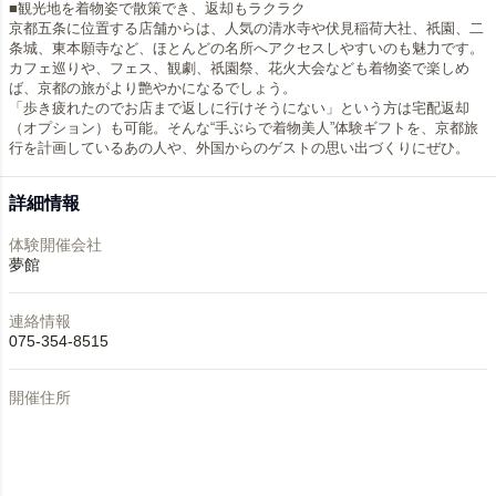
■観光地を着物姿で散策でき、返却もラクラク
京都五条に位置する店舗からは、人気の清水寺や伏見稲荷大社、祇園、二
条城、東本願寺など、ほとんどの名所へアクセスしやすいのも魅力です。
カフェ巡りや、フェス、観劇、祇園祭、花火大会なども着物姿で楽しめ
ば、京都の旅がより艶やかになるでしょう。
「歩き疲れたのでお店まで返しに行けそうにない」という方は宅配返却
（オプション）も可能。そんな“手ぶらで着物美人”体験ギフトを、京都旅
行を計画しているあの人や、外国からのゲストの思い出づくりにぜひ。
詳細情報
体験開催会社
夢館
連絡情報
075-354-8515
開催住所