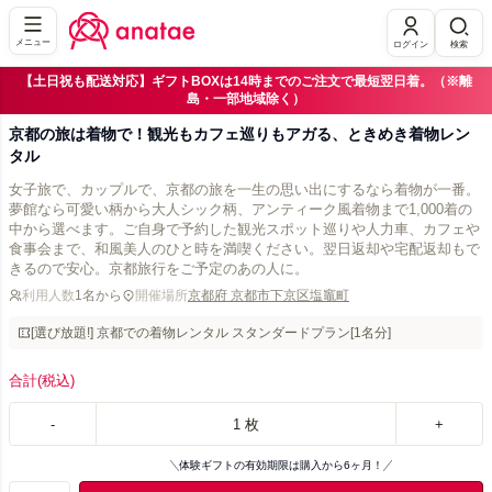
メニュー
ログイン
検索
【土日祝も配送対応】ギフトBOXは14時までのご注文で最短翌日着。（※離
島・一部地域除く）
京都の旅は着物で！観光もカフェ巡りもアガる、ときめき着物レン
タル
女子旅で、カップルで、京都の旅を一生の思い出にするなら着物が一番。
夢館なら可愛い柄から大人シック柄、アンティーク風着物まで1,000着の
中から選べます。ご自身で予約した観光スポット巡りや人力車、カフェや
食事会まで、和風美人のひと時を満喫ください。翌日返却や宅配返却もで
きるので安心。京都旅行をご予定のあの人に。
利用人数
1名から
開催場所
京都府 京都市下京区塩竈町
[選び放題!] 京都での着物レンタル スタンダードプラン[1名分]
合計
(税込)
-
1
枚
+
体験ギフトの有効期限は購入から6ヶ月！