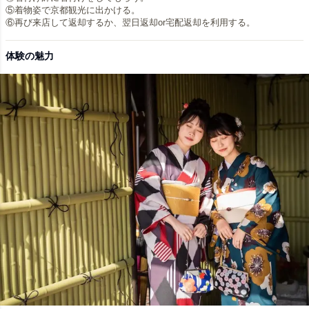
⑤着物姿で京都観光に出かける。
⑥再び来店して返却するか、翌日返却or宅配返却を利用する。
体験の魅力