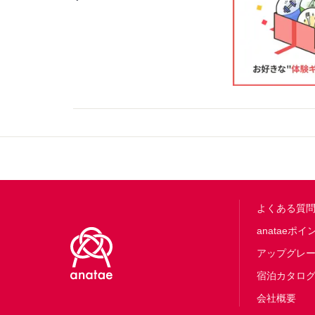
Footer
よくある質
anataeポイ
アップグレ
宿泊カタロ
会社概要