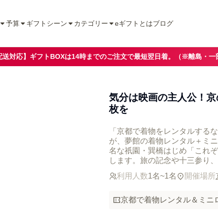
予算
ギフトシーン
カテゴリー
eギフトとは
ブログ
配送対応】ギフトBOXは14時までのご注文で最短翌日着。（※離島・一
気分は映画の主人公！京
枚を
「京都で着物をレンタルするな
が、夢館の着物レンタル＋ミニ
名な祇園・巽橋はじめ「これぞ
します。旅の記念や十三参り、
利用人数
1名~1名
開催場所
京都で着物レンタル＆ミニ