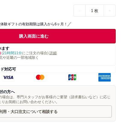
-
1
枚
+
体験ギフトの有効期限は購入から6ヶ月！
購入画面に進む
べます
)
(
21時間11分
にご注文の場合)
詳細
北や近畿の一部地域除く
ード対応可
討の方へ
望の場合は、専門スタッフがお客様のご要望（請求書払いなど）に応じ
よりお気軽にお問い合わせください。
利用・大口注文について相談する