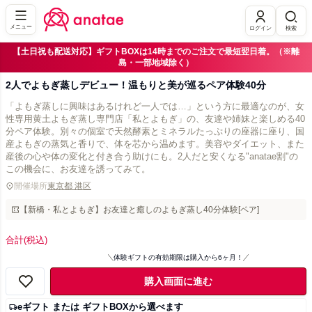
メニュー
ログイン
検索
【土日祝も配送対応】ギフトBOXは14時までのご注文で最短翌日着。（※離
島・一部地域除く）
2人でよもぎ蒸しデビュー！温もりと美が巡るペア体験40分
「よもぎ蒸しに興味はあるけれど一人では…」という方に最適なのが、女
性専用黄土よもぎ蒸し専門店「私とよもぎ」の、友達や姉妹と楽しめる40
分ペア体験。別々の個室で天然酵素とミネラルたっぷりの座器に座り、国
産よもぎの蒸気と香りで、体を芯から温めます。美容やダイエット、また
産後の心や体の変化と付き合う助けにも。2人だと安くなる"anatae割"の
この機会に、お友達を誘ってみて。
開催場所
東京都 港区
【新橋・私とよもぎ】お友達と癒しのよもぎ蒸し40分体験[ペア]
合計
(税込)
体験ギフトの有効期限は購入から6ヶ月！
購入画面に進む
eギフト または ギフトBOXから選べます