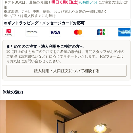
明日 8月8日(土)
ギフトBOXは、最短のお届け
(
0時間54分
にご注文の場合)
詳
細
※北海道、九州、沖縄、離島、および東北や近畿の一部地域除く
※eギフトは購入後すぐにお届け
ギフトラッピング・メッセージカード対応可
まとめてのご注文・法人利用をご検討の方へ
10点以上のまとめてのご注文をご希望の場合は、専門スタッフがお客様の
ご要望（請求書払いなど）に応じてサポートいたします。下記フォームよ
りお気軽にお問い合わせください。
法人利用・大口注文について相談する
体験の魅力