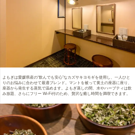
よもぎは愛媛県産の“飲んでも安心”なカズサキヨモギを使用し、一人ひと
りのお悩みに合わせて最適ブレンド。マントを被って黄土の座器に座り、
座器から発生する蒸気で温めます。よもぎ蒸しの間、水やハーブティは飲
み放題、さらにフリー Wi-Fi付のため、贅沢な癒し時間を満喫できます。