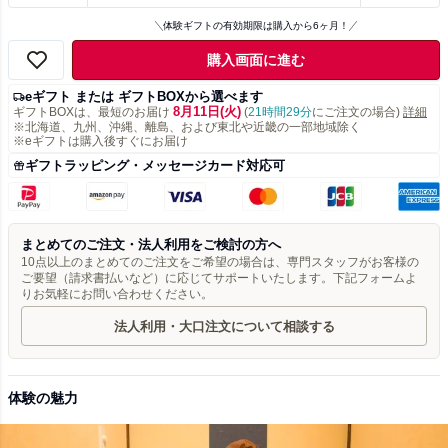
体験ギフトの有効期限は購入から6ヶ月！
購入画面に進む
eギフト または ギフトBOXから選べます
8月11日(火)
ギフトBOXは、最短のお届け
(
21時間29分
にご注文の場合)
詳細
※北海道、九州、沖縄、離島、および東北や近畿の一部地域除く
※eギフトは購入後すぐにお届け
ギフトラッピング・メッセージカード対応可
まとめてのご注文・法人利用をご検討の方へ
10点以上のまとめてのご注文をご希望の場合は、専門スタッフがお客様の
ご要望（請求書払いなど）に応じてサポートいたします。下記フォームよ
りお気軽にお問い合わせください。
法人利用・大口注文について相談する
体験の魅力