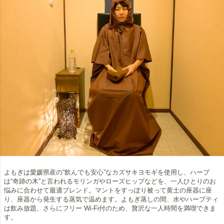
よもぎは愛媛県産の“飲んでも安心”なカズサキヨモギを使用し、ハーブ
は“奇跡の木”と言われるモリンガやローズヒップなどを、一人ひとりのお
悩みに合わせて最適ブレンド。マントをすっぽり被って黄土の座器に座
り、座器から発生する蒸気で温めます。よもぎ蒸しの間、水やハーブティ
は飲み放題、さらにフリー Wi-Fi付のため、贅沢な一人時間を満喫できま
す。