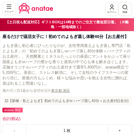
メニュー
ログイン
検索
【土日祝も配送対応】ギフトBOXは14時までのご注文で最短翌日着。（※離
島・一部地域除く）
座るだけで温活女子に！初めてのよもぎ蒸し体験40分【お土産付】
よもぎ蒸し初心者にぴったりなのが、女性専用黄土よもぎ蒸し専門店「私
とよもぎ」の「初めてのよもぎ蒸しorハーブ蒸し40分体験＋ハーブティの
お土産付」。天然酵素とミネラルたっぷりの座器にマントをかぶって座り
国産よもぎorハーブの豊かな香りと蒸気の中で心も体も解きほぐします。
店舗オリジナルハーブティのお土産付きで通常5,400円が、anatae限定で
5,200円に。美容に、ストレス解消に、そして女性のライフステージの変
わり目に。産後の方もふくめ、様々な悩みや思いを抱える女性に贈れば、
喜ばれること間違いなし。
利用人数
1名から
開催場所
東京都 港区
【新橋・私とよもぎ】初めてのよもぎor ハーブ蒸し40分＋お土産付[1名分]
anatae 限定
合計
(税込)
-
1
枚
+