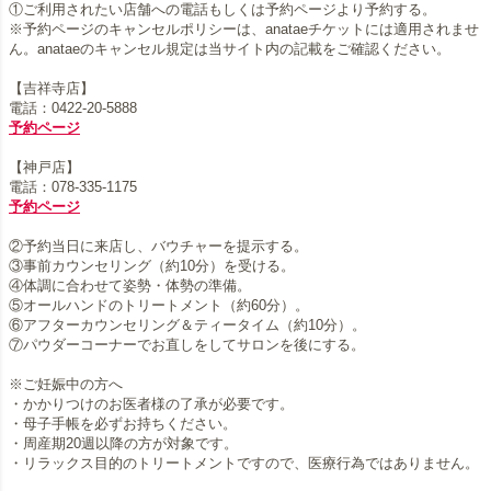
①ご利用されたい店舗への電話もしくは予約ページより予約する。
※予約ページのキャンセルポリシーは、anataeチケットには適用されませ
ん。anataeのキャンセル規定は当サイト内の記載をご確認ください。
【吉祥寺店】
予約ページ
【神戸店】
予約ページ
②予約当日に来店し、バウチャーを提示する。
③事前カウンセリング（約10分）を受ける。
④体調に合わせて姿勢・体勢の準備。
⑤オールハンドのトリートメント（約60分）。
⑥アフターカウンセリング＆ティータイム（約10分）。
⑦パウダーコーナーでお直しをしてサロンを後にする。
※ご妊娠中の方へ
・かかりつけのお医者様の了承が必要です。
・母子手帳を必ずお持ちください。
・周産期20週以降の方が対象です。
・リラックス目的のトリートメントですので、医療行為ではありません。