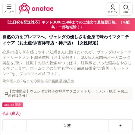
メニュー
ログイン
検索
【土日祝も配送対応】ギフトBOXは14時までのご注文で最短翌日着。（※離
島・一部地域除く）
自然の力をプレママへ。ヴェレダの優しさを全身で味わうマタニテ
ィケア（お土産付/吉祥寺店・神戸店）【女性限定】
心身の揺らぎを感じやすい妊婦さんに贈りたいのが、ヴェレダのマタニテ
ィトリートメント80分体験（お土産付き）。100％天然由来オーガニック
製品を用い、妊娠中の肌の乾燥やつっぱり、妊娠線といった悩みをやさし
くケアします。ホームケアの仕方も学べるanatae限定“ご褒美トリートメ
ント”を、プレママへのギフトに。
利用人数
2名まで
開催場所
兵庫県 神戸市
【女性限定】ヴェレダ吉祥寺or神戸マタニティトリートメント80分＋お土
産付[1名分]
anatae 限定
合計
(税込)
-
1
枚
+