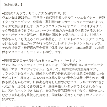
【体験の魅力】
■自然のチカラで、リラックスを目指す80分間
ヴェレダは1921年に、哲学者・自然科学者ルドルフ・シュタイナー、医師
イタ・ヴェーグマン、化学者・薬剤師のオスカー・シュミーデルによって
スイスで創設されたオーガニックコスメのパイオニア 。バイオダイナミ
ック有機農法で育てられた ハーブや植物の力を全身で体感できるスキン
ケア・ボディケア製品が、世界50カ国以上 で愛されています。妊婦さん
や赤ちゃんにも使えるこれらの製品と、セラピストのハンドテクニックを
かけ合わせ、極上のケアを行うのがヴェレダトリートメント&ショップ。
その吉祥寺店・神戸店の完全個室で体験できるのが、anatae限定「お土産
付きマタニティトリートメント80分」です。
■周産期20週目から受けられるマタニティトリートメント
ヴェレダのマタニティトリートメントは、100％天然由来のオーガニック
製品「マザーズボディオイル」 を用いて、肌の乾燥や妊娠線をケアし、
リラックスを促すもの。妊婦さん特有の身体の変化や注意点を熟知したセ
ラピストが、横向き、あるいは抱き枕を使った安全な体勢で行うので、母
体も胎児も安心です。妊娠期を考慮した穏やかなフローラルアロマに包ま
れながら、足のむくみや肩こり、腰痛を優しいタッチでほぐされるうち
に、芯からホッとできるはず。肉体的な疲労回復だけでなく、精神的なつ
ながりや安心感を重視した施術は、周産期20周目からの多くのプレママに
好評です。