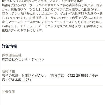
■ヴェレダ直営店の吉祥寺店と神戸店限定。お土産付き体験
施術を受けるのは、ヴェレダの直営サロンである吉祥寺店と神戸店。両店
とも、施術着やシーツなど肌に触れるアイテムにも細やかな配慮を行い、
安心してくつろげる心地よい環境の中で、ヴェレダの世界観を五感で体感
していただけます。お帰り時には、サロンのケアを自宅でも楽しめるお土
産（マザーズシリーズorカレンドラベビーシリーズ）をもらえるのも嬉し
いポイント。ナチュラル・オーガニック志向の妊婦さんや、妊娠中期から
後期の方へのギフトにどうぞ。
詳細情報
体験開催会社
株式会社ヴェレダ・ジャパン
連絡情報
該当の店舗へお電話ください。（吉祥寺店：0422-20-5888 / 神戸
店：078-335-1175）
開催住所