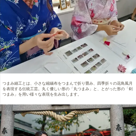
つまみ細工とは、小さな縮緬布をつまんで折り畳み、四季折々の花鳥風月
を表現する伝統工芸。丸く優しい形の「丸つまみ」と、とがった形の「剣
つまみ」を用い様々な表現を生み出します。