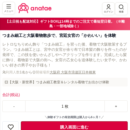
メニュー
ログイン
検索
【土日祝も配送対応】ギフトBOXは14時までのご注文で最短翌日着。（※離
島・一部地域除く）
つまみ細工と大阪着物散歩で、宮廷女官の「かわいい」を体験
レトロなちりめん飾り「つまみ細工」を習った後、着物で大阪散策するプ
ラン。つまみ細工とは、宮中の女官が余り布で日本髪の飾りを作ったのが
発祥で、この技を使いかんざしやヘアクリップを作ります。完成したら髪
に飾り、着物姿で大阪の街へ。女官の乙女心を追体験したい女子や、かわ
いい好きの男子やお子様も！
利用人数
1名から
開催場所
大阪府 大阪市浪速区日本橋東
【大阪・新世界】つまみ細工教室＆レンタル着物でお出かけ体験
合計
(税込)
-
1
枚
+
体験ギフトの有効期限は購入から6ヶ月！
購入画面に進む