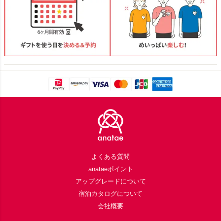
Footer
よくある質問
anataeポイント
アップグレードについて
宿泊カタログについて
会社概要