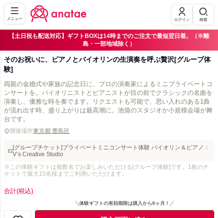
メニュー
ログイン
検索
【土日祝も配送対応】ギフトBOXは14時までのご注文で最短翌日着。（※離
島・一部地域除く）
そのお祝いに、ピアノとバイオリンの生演奏を呼ぶ贅沢[グループ体
験]
両親の金婚式や家族の記念日に、プロの演奏家によるミニプライベートコ
ンサートを。バイオリニストとピアニストが目の前でクラシックの名曲を
演奏し、優雅な時を奏でます。リクエストも可能で、思い入れのある1曲
が流れ出す時、盛り上がりは最高潮に。池袋のスタジオか小規模会場が舞
開催場所
東京都 豊島区
[グループチケット]プライベートミニコンサート体験 バイオリン＆ピアノ：
V’s Creative Studio
※この体験ギフトは複数名でお楽しみいただける[グループ体験]です。1枚のチ
ケットで最大10名様までご利用いただけます。
合計
(税込)
体験ギフトの有効期限は購入から6ヶ月！