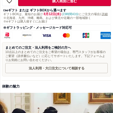
購入画面に進む
eギフト または ギフトBOXから選べます
8月12日(水)
ギフトBOXは、最短のお届け
(
23時間43分
にご注文の場合)
詳細
※北海道、九州、沖縄、離島、および東北や近畿の一部地域除く
※eギフトは購入後すぐにお届け
ギフトラッピング・メッセージカード対応可
まとめてのご注文・法人利用をご検討の方へ
10点以上のまとめてのご注文をご希望の場合は、専門スタッフがお客様の
ご要望（請求書払いなど）に応じてサポートいたします。下記フォームよ
りお気軽にお問い合わせください。
法人利用・大口注文について相談する
体験の魅力