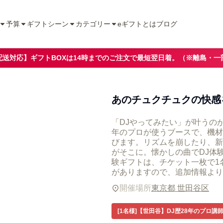
予算
ギフトシーン
カテゴリー
eギフトとは
ブログ
配送対応】ギフトBOXは14時までのご注文で最短翌日着。（※離島・一
あのチュクチュクの快感
「DJやってみたい」が叶うのが、
年のプロが使うブースで、機材
びます。リズムを崩したり、新
がそこに。懐かしの曲でDJ体
験ギフトは、チケット一枚で1
がありますので、追加情報より
開催場所
東京都 世田谷区
[1名様]【世田谷】DJ歴28年のプロ講