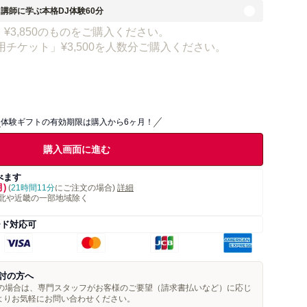
ロ講師に学ぶ本格DJ体験60分
¥3,850のものをご購入ください。
チケット」¥3,500を人数分ご購入ください。
体験ギフトの有効期限は購入から6ヶ月！
購入画面に進む
べます
月)
(
21時間11分
にご注文の場合)
詳細
北や近畿の一部地域除く
ード対応可
討の方へ
望の場合は、専門スタッフがお客様のご要望（請求書払いなど）に応じ
よりお気軽にお問い合わせください。