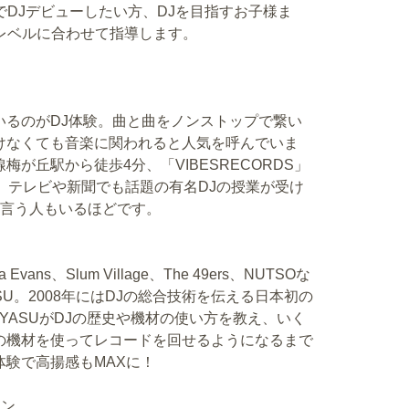
でDJデビューしたい方、DJを目指すお子様ま
レベルに合わせて指導します。
いるのがDJ体験。曲と曲をノンストップで繋い
けなくても音楽に関われると人気を呼んでいま
が丘駅から徒歩4分、「VIBESRECORDS」
、テレビや新聞でも話題の有名DJの授業が受け
と言う人もいるほどです。
ns、Slum Village、The 49ers、NUTSOな
SU。2008年にはDJの総合技術を伝える日本初の
YASUがDJの歴史や機材の使い方を教え、いく
の機材を使ってレコードを回せるようになるまで
験で高揚感もMAXに！
スン