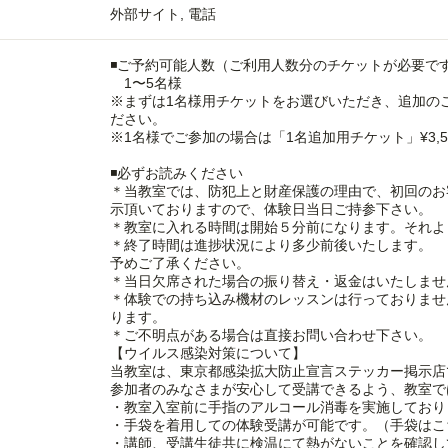
外部サイト
電話
◾️ご予約可能人数（ご利用人数分のチケットが必要で
1〜5名様
※まずは1名様用チケットをお選びいただき、追加の
ださい。
※1名様でご参加の場合は「1名追加用チケット」¥3,
◾️必ずお読みください
＊当教室では、防犯上と財産保護の理由で、初回のお
示頂いておりますので、体験日当日ご持参下さい。
＊教室に入れる時間は開始５分前になります。それよ
＊終了時間は進捗状況により多少前後いたします。
予めご了承ください。
＊当日欠席された場合の振り替え・返金はいたしませ
＊体験での持ち込み機材のレッスンは行っておりませ
ります。
＊ご不明点がある場合は直接お問い合わせ下さい。
【ウイルス感染対策について】
当教室は、東京都感染拡大防止宣言ステッカー掲示店
参加者のみなさまが安心して受講できるよう、教室で
・教室入室前に手指のアルコール消毒を実施しており
・手袋を着用しての体験受講が可能です。（手袋はこ
・講師、受講生徒共に検温にて熱がないことを確認し