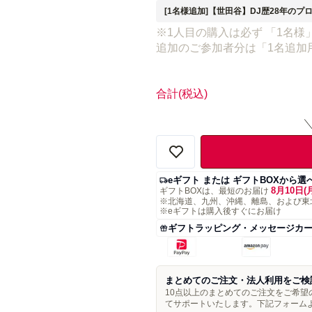
[1名様追加]【世田谷】DJ歴28年のプ
※1人目の購入は必ず 「1名様」
追加のご参加者分は「1名追加用
合計
(税込)
eギフト または ギフトBOXから選
8月10日(
ギフトBOXは、最短のお届け
※北海道、九州、沖縄、離島、および東
※eギフトは購入後すぐにお届け
ギフトラッピング・メッセージカ
まとめてのご注文・法人利用をご検
10点以上のまとめてのご注文をご希
てサポートいたします。下記フォーム