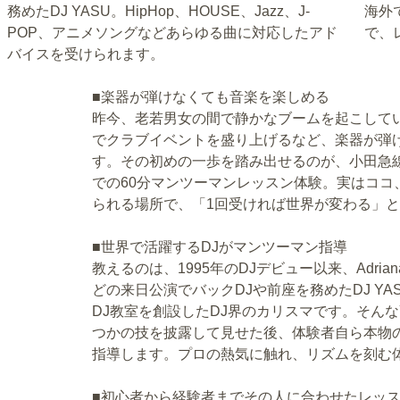
務めたDJ YASU。HipHop、HOUSE、Jazz、J-
海外
POP、アニメソングなどあらゆる曲に対応したアド
で、
バイスを受けられます。
■楽器が弾けなくても音楽を楽しめる
昨今、老若男女の間で静かなブームを起こして
でクラブイベントを盛り上げるなど、楽器が弾
す。その初めの一歩を踏み出せるのが、小田急線梅
での60分マンツーマンレッスン体験。実はココ
られる場所で、「1回受ければ世界が変わる」
■世界で活躍するDJがマンツーマン指導
教えるのは、1995年のDJデビュー以来、Adriana Eva
どの来日公演でバックDJや前座を務めたDJ YA
DJ教室を創設したDJ界のカリスマです。そんな
つかの技を披露して見せた後、体験者自ら本物
指導します。プロの熱気に触れ、リズムを刻む体
■初心者から経験者までその人に合わせたレッ