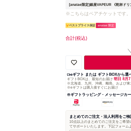
[anatae限定]銀座VAPEUR 《乾
※こちらはペアチケットです。
ベストプライス保証
anatae 限定
合計
(税込)
eギフト または ギフトBOXから選
明日 8月7
ギフトBOXは、最短のお届け
※北海道、九州、沖縄、離島、および東
※eギフトは購入後すぐにお届け
ギフトラッピング・メッセージカ
まとめてのご注文・法人利用をご検
10点以上のまとめてのご注文をご希
てサポートいたします。下記フォーム