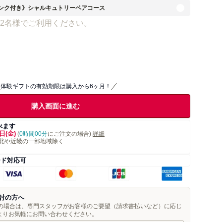
杯ドリンク付き》シャルキュトリーペアコース
2名様でご利用ください。
体験ギフトの有効期限は購入から6ヶ月！
購入画面に進む
べます
日(金)
(
0時間00分
にご注文の場合)
詳細
北や近畿の一部地域除く
ード対応可
討の方へ
望の場合は、専門スタッフがお客様のご要望（請求書払いなど）に応じ
よりお気軽にお問い合わせください。