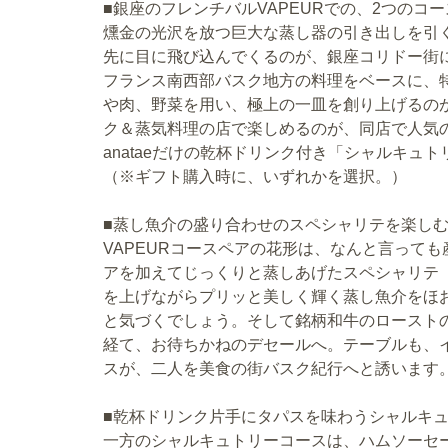
■銀座のフレンチバルVAPEURでの、2つのコ
燻金の光沢を放つ巨大な蒸し器の引き出しを引
先に目に飛び込んでくるのが、銀座コリドー街に
フランス南西部バスク地方の料理をベースに、
や肉、野菜を用い、極上の一皿を創り上げるの
ク＆蒸気料理の店で楽しめるのが、同店で人気の
anataeだけの乾杯ドリンク付き「シャルキュ
（※ギフト購入時に、いずれかを選択。）
■蒸し魚介の盛り合わせのスペシャリテを楽しむV
VAPEURコースペアの花形は、なんと言って
アを加えてじっくりと蒸しあげたスペシャリテ
を上げながらプリッと美しく輝く蒸し魚介をほ
と気づくでしょう。そして銘柄和牛のロースト
経て、お待ちかねのデセールへ。テーブルも、
スが、二人を美食の街バスク紀行へと誘います
■乾杯ドリンク片手にタパスを味わうシャルキ
一方のシャルキュトリーコースは、ハムソーセ