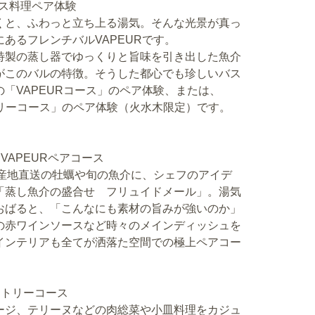
ース料理ペア体験
くと、ふわっと立ち上る湯気。そんな光景が真っ
あるフレンチバルVAPEURです。
特製の蒸し器でゆっくりと旨味を引き出した魚介
がこのバルの特徴。そうした都心でも珍しいバス
「VAPEURコース」のペア体験、または、
トリーコース」のペア体験（火水木限定）です。
APEURペアコース
も産地直送の牡蠣や旬の魚介に、シェフのアイデ
「蒸し魚介の盛合せ フリュイドメール」。湯気
おばると、「こんなにも素材の旨みが強いのか」
の赤ワインソースなど時々のメインディッシュを
インテリアも全てが洒落た空間での極上ペアコー
。
ュトリーコース
ージ、テリーヌなどの肉総菜や小皿料理をカジュ