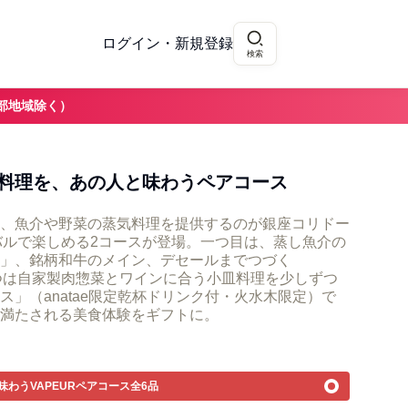
ログイン・新規登録
検索
部地域除く）
料理を、あの人と味わうペアコース
、魚介や野菜の蒸気料理を提供するのが銀座コリドー
チバルで楽しめる2コースが登場。一つ目は、蒸し魚介の
」、銘柄和牛のメイン、デセールまでつづく
一つは自家製肉惣菜とワインに合う小皿料理を少しずつ
」（anatae限定乾杯ドリンク付・火水木限定）で
満たされる美食体験をギフトに。
味わうVAPEURペアコース全6品