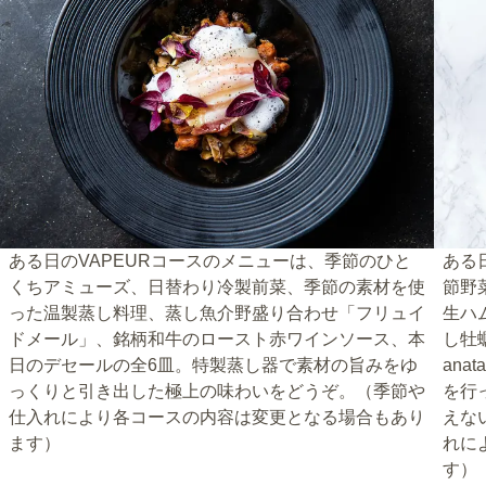
ある日のVAPEURコースのメニューは、季節のひと
ある
くちアミューズ、日替わり冷製前菜、季節の素材を使
節野
った温製蒸し料理、蒸し魚介野盛り合わせ「フリュイ
生ハ
ドメール」、銘柄和牛のロースト赤ワインソース、本
し牡
日のデセールの全6皿。特製蒸し器で素材の旨みをゆ
an
っくりと引き出した極上の味わいをどうぞ。（季節や
を行
仕入れにより各コースの内容は変更となる場合もあり
えな
ます）
れに
す）