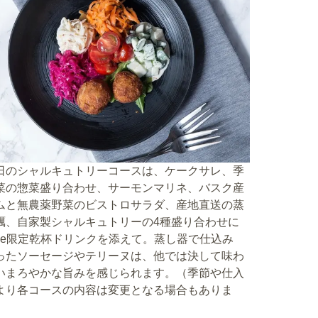
日のシャルキュトリーコースは、ケークサレ、季
菜の惣菜盛り合わせ、サーモンマリネ、バスク産
ムと無農薬野菜のビストロサラダ、産地直送の蒸
蠣、自家製シャルキュトリーの4種盛り合わせに
atae限定乾杯ドリンクを添えて。蒸し器で仕込み
ったソーセージやテリーヌは、他では決して味わ
いまろやかな旨みを感じられます。（季節や仕入
より各コースの内容は変更となる場合もありま