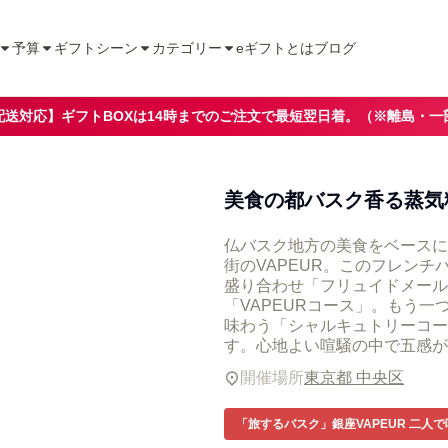
予算
ギフトシーン
カテゴリー
eギフトとは
ブログ
配送対応】ギフトBOXは14時までのご注文で最短翌日着。（※離島・一
美食の都バスク香る蒸気
仏バスク地方の美食をベースに
街のVAPEUR。このフレン
盛り合わせ「フリュイドメール
「VAPEURコース」。もう
味わう「シャルキュトリーコース
す。心地よい喧騒の中で五感が
開催場所
東京都 中央区
「旅するバスク」銀座VAPEUR 二人で