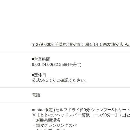
〒279-0002 千葉県 浦安市 北栄1-14-1 西友浦安店 Par
◾️営業時間
9:00-24:00(22:35最終受付)
◾️定休日
公式SNSよりご確認ください。
電話
anatae限定 (セルフドライ)90分 シャンプー&トリ
※【ととのいヘッドスパ ー贅沢コース90分ー】 に
・炭酸泉頭浸浴
・頭皮クレンジングスパ