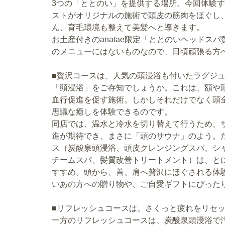
3つの「ととのい」を提供する場所。今回体験
ストがオリジナルの施術で頭皮の筋肉をほぐし
ん、育毛環境も整えて美髪へと導きます。
お土産付きのanatae限定「ととのいヘッドス
のメニューにはないものなので、日頃頑張る方
■贅沢コースは、人気の頭浸浴も付いたラグジュ
「頭浸浴」をご存知でしょうか。これは、額や
血行促進を促す施術。しかしそれだけでなく頭
思議な癒しを体験できるのです。
同店では、温水と冷水を切り替えて行うため、
進が期待でき、まさに「頭のサウナ」のよう。た
ス（炭酸泉頭浸浴、頭皮クレンジングスパ、シ
チームスパ、髪質改善トリートメント）は、と
すすめ。頭から、首、肩へ贅沢にほぐされる体
いあの方への贈り物や、ご自愛ギフトにぴった
■リフレッシュコースは、さくっと疲れをリセッ
一方のリフレッシュコースは、炭酸泉頭浸浴で