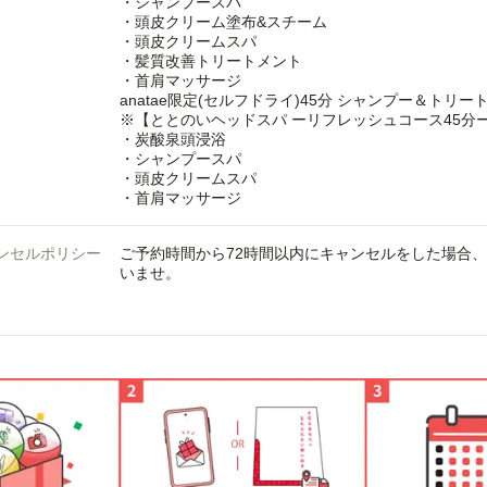
・シャンプースパ
・頭皮クリーム塗布&スチーム
・頭皮クリームスパ
・髪質改善トリートメント
・首肩マッサージ
anatae限定(セルフドライ)45分 シャンプー＆トリ
※【ととのいヘッドスパ ーリフレッシュコース45分
・炭酸泉頭浸浴
・シャンプースパ
・頭皮クリームスパ
・首肩マッサージ
ンセルポリシー
ご予約時間から72時間以内にキャンセルをした場合
いませ。