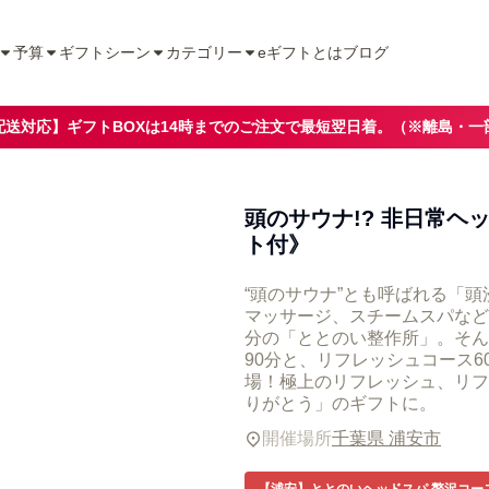
予算
ギフトシーン
カテゴリー
eギフトとは
ブログ
配送対応】ギフトBOXは14時までのご注文で最短翌日着。（※離島・一
頭のサウナ!? 非日常
ト付》
“頭のサウナ”とも呼ばれる「
マッサージ、スチームスパなど
分の「ととのい整作所」。そんな
90分と、リフレッシュコース
場！極上のリフレッシュ、リフ
りがとう」のギフトに。
開催場所
千葉県 浦安市