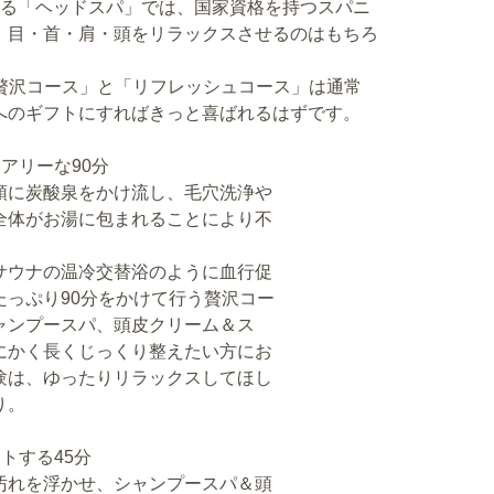
する「ヘッドスパ」では、国家資格を持つスパニ
、目・首・肩・頭をリラックスさせるのはもちろ
パ贅沢コース」と「リフレッシュコース」は通常
へのギフトにすればきっと喜ばれるはずです。
アリーな90分
頭に炭酸泉をかけ流し、毛穴洗浄や
全体がお湯に包まれることにより不
サウナの温冷交替浴のように血行促
っぷり90分をかけて行う贅沢コー
ャンプースパ、頭皮クリーム＆ス
にかく長くじっくり整えたい方にお
験は、ゆったりリラックスしてほし
り。
トする45分
汚れを浮かせ、シャンプースパ＆頭